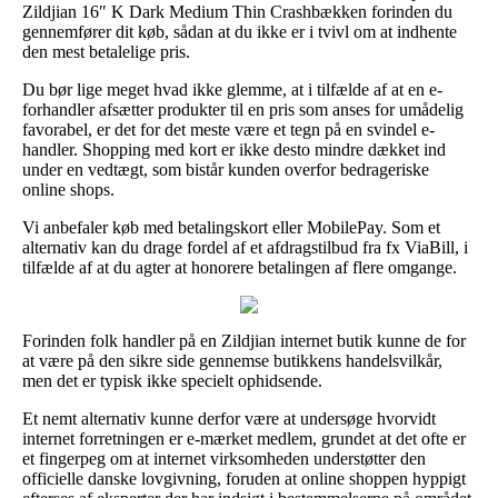
Zildjian 16″ K Dark Medium Thin Crashbækken forinden du
gennemfører dit køb, sådan at du ikke er i tvivl om at indhente
den mest betalelige pris.
Du bør lige meget hvad ikke glemme, at i tilfælde af at en e-
forhandler afsætter produkter til en pris som anses for umådelig
favorabel, er det for det meste være et tegn på en svindel e-
handler. Shopping med kort er ikke desto mindre dækket ind
under en vedtægt, som bistår kunden overfor bedrageriske
online shops.
Vi anbefaler køb med betalingskort eller MobilePay. Som et
alternativ kan du drage fordel af et afdragstilbud fra fx ViaBill, i
tilfælde af at du agter at honorere betalingen af flere omgange.
Forinden folk handler på en Zildjian internet butik kunne de for
at være på den sikre side gennemse butikkens handelsvilkår,
men det er typisk ikke specielt ophidsende.
Et nemt alternativ kunne derfor være at undersøge hvorvidt
internet forretningen er e-mærket medlem, grundet at det ofte er
et fingerpeg om at internet virksomheden understøtter den
officielle danske lovgivning, foruden at online shoppen hyppigt