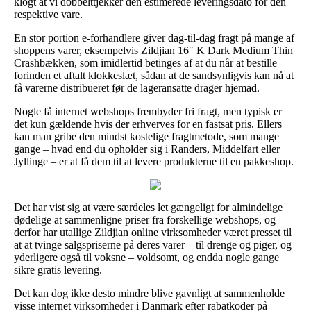
klogt at vi dobbelttjekker den estimerede leveringsdato for den
respektive vare.
En stor portion e-forhandlere giver dag-til-dag fragt på mange af
shoppens varer, eksempelvis Zildjian 16″ K Dark Medium Thin
Crashbækken, som imidlertid betinges af at du når at bestille
forinden et aftalt klokkeslæt, sådan at de sandsynligvis kan nå at
få varerne distribueret før de lageransatte drager hjemad.
Nogle få internet webshops frembyder fri fragt, men typisk er
det kun gældende hvis der erhverves for en fastsat pris. Ellers
kan man gribe den mindst kostelige fragtmetode, som mange
gange – hvad end du opholder sig i Randers, Middelfart eller
Jyllinge – er at få dem til at levere produkterne til en pakkeshop.
Det har vist sig at være særdeles let gængeligt for almindelige
dødelige at sammenligne priser fra forskellige webshops, og
derfor har utallige Zildjian online virksomheder været presset til
at at tvinge salgspriserne på deres varer – til drenge og piger, og
yderligere også til voksne – voldsomt, og endda nogle gange
sikre gratis levering.
Det kan dog ikke desto mindre blive gavnligt at sammenholde
visse internet virksomheder i Danmark efter rabatkoder på