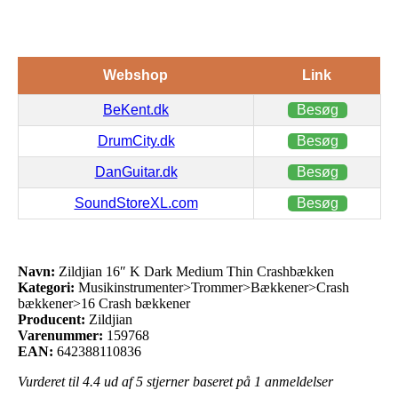
Webshop
Link
BeKent.dk
Besøg
DrumCity.dk
Besøg
DanGuitar.dk
Besøg
SoundStoreXL.com
Besøg
Navn:
Zildjian 16″ K Dark Medium Thin Crashbækken
Kategori:
Musikinstrumenter>Trommer>Bækkener>Crash
bækkener>16 Crash bækkener
Producent:
Zildjian
Varenummer:
159768
EAN:
642388110836
Vurderet til
4.4
ud af 5 stjerner baseret på
1
anmeldelser