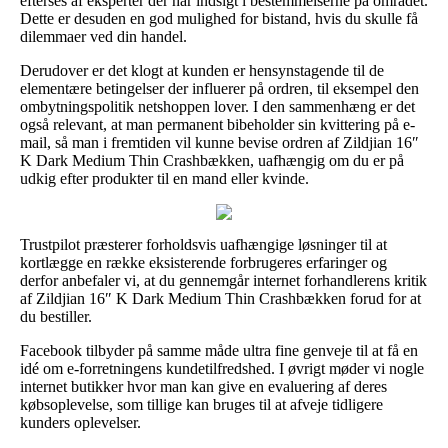
efterses af eksperter der har indsigt i bestemmelserne på området.
Dette er desuden en god mulighed for bistand, hvis du skulle få
dilemmaer ved din handel.
Derudover er det klogt at kunden er hensynstagende til de
elementære betingelser der influerer på ordren, til eksempel den
ombytningspolitik netshoppen lover. I den sammenhæng er det
også relevant, at man permanent bibeholder sin kvittering på e-
mail, så man i fremtiden vil kunne bevise ordren af Zildjian 16″
K Dark Medium Thin Crashbækken, uafhængig om du er på
udkig efter produkter til en mand eller kvinde.
Trustpilot præsterer forholdsvis uafhængige løsninger til at
kortlægge en række eksisterende forbrugeres erfaringer og
derfor anbefaler vi, at du gennemgår internet forhandlerens kritik
af Zildjian 16″ K Dark Medium Thin Crashbækken forud for at
du bestiller.
Facebook tilbyder på samme måde ultra fine genveje til at få en
idé om e-forretningens kundetilfredshed. I øvrigt møder vi nogle
internet butikker hvor man kan give en evaluering af deres
købsoplevelse, som tillige kan bruges til at afveje tidligere
kunders oplevelser.