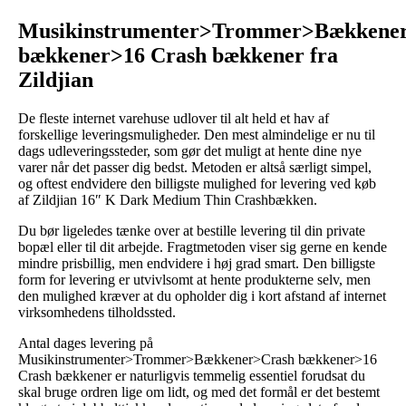
Musikinstrumenter>Trommer>Bækkene
bækkener>16 Crash bækkener fra
Zildjian
De fleste internet varehuse udlover til alt held et hav af
forskellige leveringsmuligheder. Den mest almindelige er nu til
dags udleveringssteder, som gør det muligt at hente dine nye
varer når det passer dig bedst. Metoden er altså særligt simpel,
og oftest endvidere den billigste mulighed for levering ved køb
af Zildjian 16″ K Dark Medium Thin Crashbækken.
Du bør ligeledes tænke over at bestille levering til din private
bopæl eller til dit arbejde. Fragtmetoden viser sig gerne en kende
mindre prisbillig, men endvidere i høj grad smart. Den billigste
form for levering er utvivlsomt at hente produkterne selv, men
den mulighed kræver at du opholder dig i kort afstand af internet
virksomhedens tilholdssted.
Antal dages levering på
Musikinstrumenter>Trommer>Bækkener>Crash bækkener>16
Crash bækkener er naturligvis temmelig essentiel forudsat du
skal bruge ordren lige om lidt, og med det formål er det bestemt