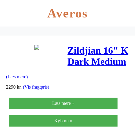
Averos
Zildjian 16″ K
Dark Medium
Thin
(Læs mere)
Crashbækken
2290
kr.
(Vis fragtpris)
Læs mere »
Køb nu »