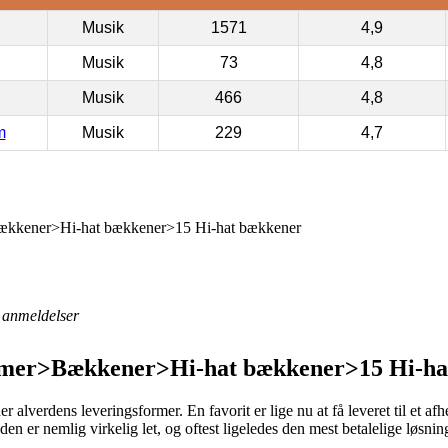
Musik
1571
4,9
Musik
73
4,8
Musik
466
4,8
m
Musik
229
4,7
kkener>Hi-hat bækkener>15 Hi-hat bækkener
anmeldelser
er>Bækkener>Hi-hat bækkener>15 Hi-hat 
r alverdens leveringsformer. En favorit er lige nu at få leveret til et af
eden er nemlig virkelig let, og oftest ligeledes den mest betalelige løsnin