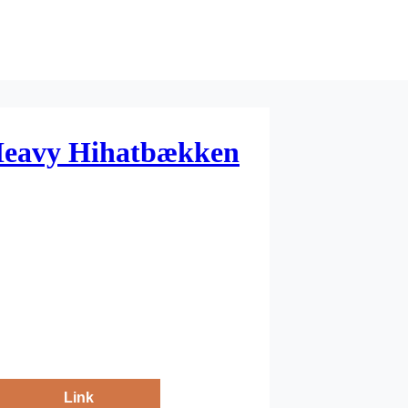
 Heavy Hihatbækken
Link