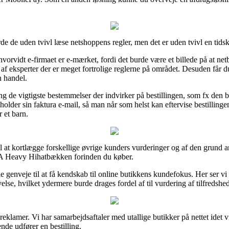
rde de uden tvivl læse netshoppens regler, men det er uden tvivl en ti
orvidt e-firmaet er e-mærket, fordi det burde være et billede på at ne
d af eksperter der er meget fortrolige reglerne på området. Desuden får du 
n handel.
ing de vigtigste bestemmelser der indvirker på bestillingen, som fx den by
eholder sin faktura e-mail, så man når som helst kan eftervise bestilli
 et barn.
til at kortlægge forskellige øvrige kunders vurderinger og af den grund an
 A Heavy Hihatbækken forinden du køber.
le genveje til at få kendskab til online butikkens kundefokus. Her ser vi
lse, hvilket ydermere burde drages fordel af til vurdering af tilfredsh
reklamer. Vi har samarbejdsaftaler med utallige butikker på nettet idet 
nde udfører en bestilling.