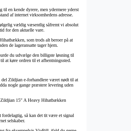
 og til en kende dyrere, men ydermere yderst
afstand af internet virksomhedens adresse.
elig vældig væsentlig såfremt vi absolut
id for den aktuelle vare.
 Hihatbækken, som trods alt beroer på at
inden de lageransatte tager hjem.
burde du udvælge den billigste løsning til
il at køre ordren til et afhentningssted.
l del Zildjian e-forhandlere været nødt til at
endda nogle gange præstere levering uden
 på Zildjian 15″ A Heavy Hihatbækken
fordelagtig, så kan det tit være et signal
net selskaber.
ng fra eksempelvis ViaBill, ifald du gerne