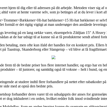
eret hjem til dig eller til adressen på dit arbejde. Metoden viser sig af
g altid være at hente varerne selv, som jo betinges af at du lever i kort 
r>Trommer>Bækkener>Hi-hat bækkener>15 Hi-hat bækkener er selvfølg
 formål er det rigtig vigtigt at man undersøger den anslåede leveringst
1 dags levering på en lang række varer, eksempelvis Zildjian 15″ A Heavy
sådan at de har udsigt til at kunne nå at få produkterne sendt afsted for
 uden betaling, men ofte kun ifald der handles for en konkret pris. Ellers 
t på Taastrup, Skanderborg eller Slangerup – vil blive at få fragtfirmaet t
inde frem til de bedste priser hos flere internet handler, og ergo har en he
produkter – til juniorer, og samtidig også til voksne – helt i bund, og 
ingende at studere indtil flere forhandlere på nettet efter rabatkoder
re side med at opnå den bedste pris.
etshop forhandler deres varer til en udsalgspris der anses for grænseløst 
 er dog inkluderet i en orden, hvilket redder folk imod svindlende inter
 eller MobilePay. Som en anden løsning kunne du overveje en afdragsløsni