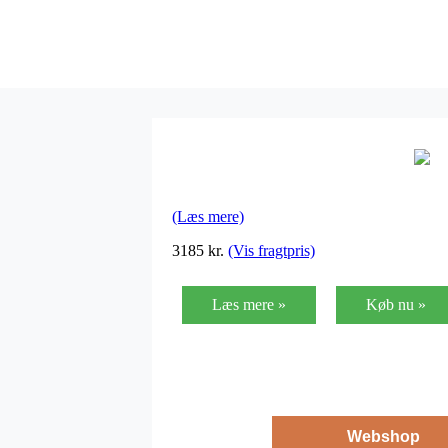
(Læs mere)
3185
kr.
(Vis fragtpris)
Læs mere »
Køb nu »
Webshop