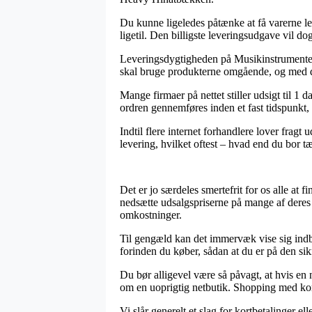
Du kunne ligeledes påtænke at få varerne lev
ligetil. Den billigste leveringsudgave vil do
Leveringsdygtigheden på Musikinstrumente
skal bruge produkterne omgående, og med det
Mange firmaer på nettet stiller udsigt til 
ordren gennemføres inden et fast tidspunkt, 
Indtil flere internet forhandlere lover fragt
levering, hvilket oftest – hvad end du bor tæ
Det er jo særdeles smertefrit for os alle at f
nedsætte udsalgspriserne på mange af deres 
omkostninger.
Til gengæld kan det immervæk vise sig indbr
forinden du køber, sådan at du er på den sik
Du bør alligevel være så påvagt, at hvis en n
om en uoprigtig netbutik. Shopping med kort
Vi slår generelt et slag for kortbetalinger