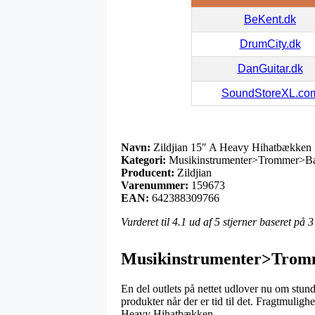
BeKent.dk
DrumCity.dk
DanGuitar.dk
SoundStoreXL.co
Navn:
Zildjian 15″ A Heavy Hihatbækken
Kategori:
Musikinstrumenter>Trommer>Bæ
Producent:
Zildjian
Varenummer:
159673
EAN:
642388309766
Vurderet til
4.1
ud af 5 stjerner baseret på
3
Musikinstrumenter>Tromm
En del outlets på nettet udlover nu om stunde
produkter når der er tid til det. Fragtmuligh
Heavy Hihatbækken.