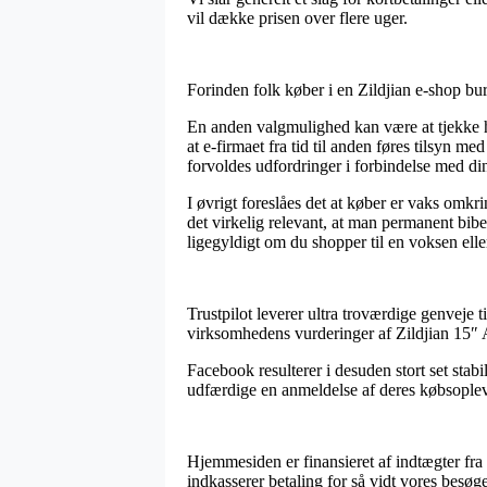
vil dække prisen over flere uger.
Forinden folk køber i en Zildjian e-shop bu
En anden valgmulighed kan være at tjekke hv
at e-firmaet fra tid til anden føres tilsyn me
forvoldes udfordringer i forbindelse med di
I øvrigt foreslåes det at køber er vaks omkr
det virkelig relevant, at man permanent bib
ligegyldigt om du shopper til en voksen eller
Trustpilot leverer ultra troværdige genveje 
virksomhedens vurderinger af Zildjian 15″
Facebook resulterer i desuden stort set stabi
udfærdige en anmeldelse af deres købsopleve
Hjemmesiden er finansieret af indtægter fra 
indkasserer betaling for så vidt vores besøge