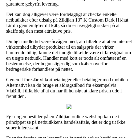
garantere gebyrfri levering.
Det kan dog alligevel være fordelagtigt at checke enkelte
netbutikker efter udsalg på Zildjian 13″ K Custom Dark Hi-hat
før du gennemfører dit køb, så du er usvigeligt sikker på at
skaffe sig den mest attraktive pris.
Du bør imidlertid være årvågen med, at i tilfælde af at en internet
virksomhed tilbyder produkter til en salgspris der virker
hamrende billig, kunne det i nogle tilfælde være et faresignal om
en uægte netbutik. Handler med kort er trods alt omfattet af en
bestemmelse, der begunstiger dig som køber overfor
bedrageriske forhandlere på nettet.
Generelt foreslår vi kortbetalinger eller betalinger med mobilen.
Alternativt kan du bruge et afdragstilbud fra eksempelvis
ViaBill, i tilfælde af at du har til hensigt at klare prisen ude i
fremtiden.
Før nogen bestiller på en Zildjian online webshop kan de i
princippet se på netbutikkens handelsaftale, det er dog tit ikke
super interessant.