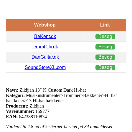
Webshop
Link
BeKent.dk
Besøg
DrumCity.dk
Besøg
DanGuitar.dk
Besøg
SoundStoreXL.com
Besøg
Navn:
Zildjian 13″ K Custom Dark Hi-hat
Kategori:
Musikinstrumenter>Trommer>Bækkener>Hi-hat
bækkener>13 Hi-hat bækkener
Producent:
Zildjian
Varenummer:
159777
EAN:
642388110874
Vurderet til
4.8
ud af 5 stjerner baseret på
34
anmeldelser