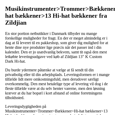
Musikinstrumenter>Trommer>Bækkene
hat bækkener>13 Hi-hat bækkener fra
Zildjian
En stor portion netbutikker i Danmark tilbyder nu mange
forskellige muligheder for fragt. En der er meget almindelig er i
dag at få leveret til en pakkeshop, som giver dig mulighed for at
hente dine nye produkter lige præcis når det passer ind i din
kalender. Den er jo usædvanlig bekvem, samt tit også den mest
letkøbte leveringsudgave ved køb af Zildjian 13″ K Custom
Dark Hi-hat.
Du burde ydermere påtænke at vælge at få sendt til din
privatbolig eller til din arbejdsplads. Leveringsformen er i mange
tilfælde lidt mere omkostningsfuld, men derudover særligt
overkommelig. Den mest betalelige type af levering vil dog i de
fleste tilfælde være at du selv henter varerne, men den løsning
kræver at du har bopæl i kort afstand af online forretningens
tilholdssted.
Leveringsdygtigheden på
Musikinstrumenter>Trommer>Bækkener>Hi-hat bækkener>13