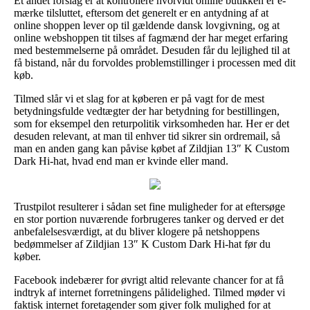
Et andet forslag er at kontrollere hvorvidt online butikken er e-
mærke tilsluttet, eftersom det generelt er en antydning af at
online shoppen lever op til gældende dansk lovgivning, og at
online webshoppen tit tilses af fagmænd der har meget erfaring
med bestemmelserne på området. Desuden får du lejlighed til at
få bistand, når du forvoldes problemstillinger i processen med dit
køb.
Tilmed slår vi et slag for at køberen er på vagt for de mest
betydningsfulde vedtægter der har betydning for bestillingen,
som for eksempel den returpolitik virksomheden har. Her er det
desuden relevant, at man til enhver tid sikrer sin ordremail, så
man en anden gang kan påvise købet af Zildjian 13″ K Custom
Dark Hi-hat, hvad end man er kvinde eller mand.
Trustpilot resulterer i sådan set fine muligheder for at eftersøge
en stor portion nuværende forbrugeres tanker og derved er det
anbefalelsesværdigt, at du bliver klogere på netshoppens
bedømmelser af Zildjian 13″ K Custom Dark Hi-hat før du
køber.
Facebook indebærer for øvrigt altid relevante chancer for at få
indtryk af internet forretningens pålidelighed. Tilmed møder vi
faktisk internet foretagender som giver folk mulighed for at