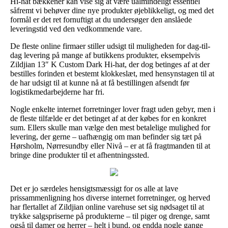
Hi-hat bækkener kan vise sig at være ualmindeligt essentiel
såfremt vi behøver dine nye produkter øjeblikkeligt, og med det
formål er det ret fornuftigt at du undersøger den anslåede
leveringstid ved den vedkommende vare.
De fleste online firmaer stiller udsigt til muligheden for dag-til-
dag levering på mange af butikkens produkter, eksempelvis
Zildjian 13″ K Custom Dark Hi-hat, der dog betinges af at der
bestilles forinden et bestemt klokkeslæt, med hensynstagen til at
de har udsigt til at kunne nå at få bestillingen afsendt før
logistikmedarbejderne har fri.
Nogle enkelte internet forretninger lover fragt uden gebyr, men i
de fleste tilfælde er det betinget af at der købes for en konkret
sum. Ellers skulle man vælge den mest betalelige mulighed for
levering, der gerne – uafhængig om man befinder sig tæt på
Hørsholm, Nørresundby eller Nivå – er at få fragtmanden til at
bringe dine produkter til et afhentningssted.
Det er jo særdeles hensigtsmæssigt for os alle at lave
prissammenligning hos diverse internet forretninger, og herved
har flertallet af Zildjian online varehuse set sig nødsaget til at
trykke salgspriserne på produkterne – til piger og drenge, samt
også til damer og herrer – helt i bund, og endda nogle gange