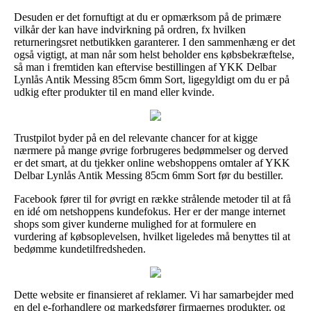
Desuden er det fornuftigt at du er opmærksom på de primære
vilkår der kan have indvirkning på ordren, fx hvilken
returneringsret netbutikken garanterer. I den sammenhæng er det
også vigtigt, at man når som helst beholder ens købsbekræftelse,
så man i fremtiden kan eftervise bestillingen af YKK Delbar
Lynlås Antik Messing 85cm 6mm Sort, ligegyldigt om du er på
udkig efter produkter til en mand eller kvinde.
Trustpilot byder på en del relevante chancer for at kigge
nærmere på mange øvrige forbrugeres bedømmelser og derved
er det smart, at du tjekker online webshoppens omtaler af YKK
Delbar Lynlås Antik Messing 85cm 6mm Sort før du bestiller.
Facebook fører til for øvrigt en række strålende metoder til at få
en idé om netshoppens kundefokus. Her er der mange internet
shops som giver kunderne mulighed for at formulere en
vurdering af købsoplevelsen, hvilket ligeledes må benyttes til at
bedømme kundetilfredsheden.
Dette website er finansieret af reklamer. Vi har samarbejder med
en del e-forhandlere og markedsfører firmaernes produkter, og