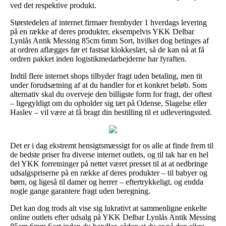
ved det respektive produkt.
Størstedelen af internet firmaer frembyder 1 hverdags levering
på en række af deres produkter, eksempelvis YKK Delbar
Lynlås Antik Messing 85cm 6mm Sort, hvilket dog betinges af
at ordren aflægges før et fastsat klokkeslæt, så de kan nå at få
ordren pakket inden logistikmedarbejderne har fyraften.
Indtil flere internet shops tilbyder fragt uden betaling, men tit
under forudsætning af at du handler for et konkret beløb. Som
alternativ skal du overveje den billigste form for fragt, der oftest
– ligegyldigt om du opholder sig tæt på Odense, Slagelse eller
Haslev – vil være at få bragt din bestilling til et udleveringssted.
Det er i dag ekstremt hensigtsmæssigt for os alle at finde frem til
de bedste priser fra diverse internet outlets, og til tak har en hel
del YKK forretninger på nettet været presset til at at nedbringe
udsalgspriserne på en række af deres produkter – til babyer og
børn, og ligeså til damer og herrer – eftertrykkeligt, og endda
nogle gange garantere fragt uden beregning.
Det kan dog trods alt vise sig lukrativt at sammenligne enkelte
online outlets efter udsalg på YKK Delbar Lynlås Antik Messing