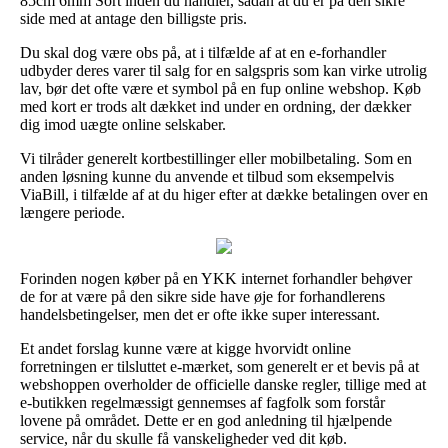
85cm 6mm Sort inden du handler, sådan at du er på den sikre
side med at antage den billigste pris.
Du skal dog være obs på, at i tilfælde af at en e-forhandler
udbyder deres varer til salg for en salgspris som kan virke utrolig
lav, bør det ofte være et symbol på en fup online webshop. Køb
med kort er trods alt dækket ind under en ordning, der dækker
dig imod uægte online selskaber.
Vi tilråder generelt kortbestillinger eller mobilbetaling. Som en
anden løsning kunne du anvende et tilbud som eksempelvis
ViaBill, i tilfælde af at du higer efter at dække betalingen over en
længere periode.
Forinden nogen køber på en YKK internet forhandler behøver
de for at være på den sikre side have øje for forhandlerens
handelsbetingelser, men det er ofte ikke super interessant.
Et andet forslag kunne være at kigge hvorvidt online
forretningen er tilsluttet e-mærket, som generelt er et bevis på at
webshoppen overholder de officielle danske regler, tillige med at
e-butikken regelmæssigt gennemses af fagfolk som forstår
lovene på området. Dette er en god anledning til hjælpende
service, når du skulle få vanskeligheder ved dit køb.