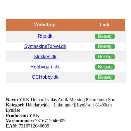
Webshop
Link
Rito.dk
Besøg
SymaskineTorvet.dk
Besøg
Strikkes.dk
Besøg
Hobbygarn.dk
Besøg
CCHobby.dk
Besøg
Navn:
YKK Delbar Lynlås Antik Messing 85cm 6mm Sort
Kategori:
Håndarbejde || Lukninger || Lynlåse || 81-90cm
Lynlåse
Producent:
YKK
Varenummer:
7316712046605
EAN:
7316712046605