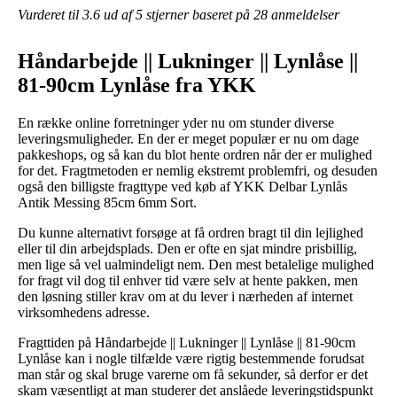
Vurderet til
3.6
ud af 5 stjerner baseret på
28
anmeldelser
Håndarbejde || Lukninger || Lynlåse ||
81-90cm Lynlåse fra YKK
En række online forretninger yder nu om stunder diverse
leveringsmuligheder. En der er meget populær er nu om dage
pakkeshops, og så kan du blot hente ordren når der er mulighed
for det. Fragtmetoden er nemlig ekstremt problemfri, og desuden
også den billigste fragttype ved køb af YKK Delbar Lynlås
Antik Messing 85cm 6mm Sort.
Du kunne alternativt forsøge at få ordren bragt til din lejlighed
eller til din arbejdsplads. Den er ofte en sjat mindre prisbillig,
men lige så vel ualmindeligt nem. Den mest betalelige mulighed
for fragt vil dog til enhver tid være selv at hente pakken, men
den løsning stiller krav om at du lever i nærheden af internet
virksomhedens adresse.
Fragttiden på Håndarbejde || Lukninger || Lynlåse || 81-90cm
Lynlåse kan i nogle tilfælde være rigtig bestemmende forudsat
man står og skal bruge varerne om få sekunder, så derfor er det
skam væsentligt at man studerer det anslåede leveringstidspunkt