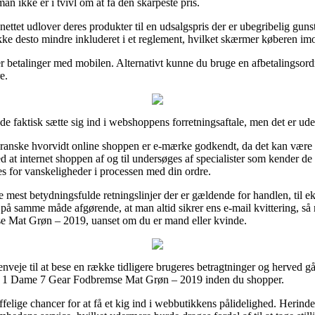
an ikke er i tvivl om at få den skarpeste pris.
nettet udlover deres produkter til en udsalgspris der er ubegribelig guns
ikke desto mindre inkluderet i et reglement, hvilket skærmer køberen im
er betalinger med mobilen. Alternativt kunne du bruge en afbetalingsordni
e.
de faktisk sætte sig ind i webshoppens forretningsaftale, men det er ude
granske hvorvidt online shoppen er e-mærke godkendt, da det kan være en
 med at internet shoppen af og til undersøges af specialister som kender 
tes for vanskeligheder i processen med din ordre.
 mest betydningsfulde retningslinjer der er gældende for handlen, til ek
t på samme måde afgørende, at man altid sikrer ens e-mail kvittering, s
 Mat Grøn – 2019, uanset om du er mand eller kvinde.
enveje til at bese en række tidligere brugeres betragtninger og herved gå
en 1 Dame 7 Gear Fodbremse Mat Grøn – 2019 inden du shopper.
ffelige chancer for at få et kig ind i webbutikkens pålidelighed. Herin