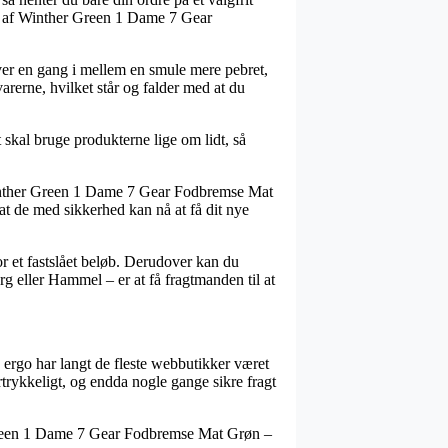
øb af Winther Green 1 Dame 7 Gear
iver en gang i mellem en smule mere pebret,
varerne, hvilket står og falder med at du
skal bruge produkterne lige om lidt, så
Winther Green 1 Dame 7 Gear Fodbremse Mat
at de med sikkerhed kan nå at få dit nye
or et fastslået beløb. Derudover kan du
g eller Hammel – er at få fragtmanden til at
og ergo har langt de fleste webbutikker været
ertrykkeligt, og endda nogle gange sikre fragt
r Green 1 Dame 7 Gear Fodbremse Mat Grøn –