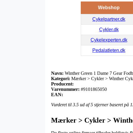
Webshop
Cykelpartner.dk
Cykler.dk
Cykelexperten.dk
Pedalatleten.dk
Navn:
Winther Green 1 Dame 7 Gear Fodb
Kategori:
Mærker > Cykler > Winther Cyk
Producent:
Varenummer:
#9101865050
EAN:
Vurderet til
3.5
ud af 5 stjerner baseret på
1
Mærker > Cykler > Winth
De fleste online firmaer tilbyder heldigvis 