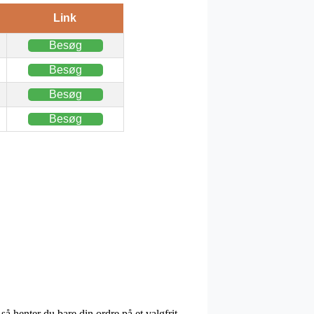
Link
Besøg
Besøg
Besøg
Besøg
å henter du bare din ordre på et valgfrit