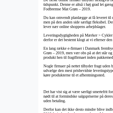
tidspunkt. Denne er altså i høj grad let g
Fodbremse Mat Grøn – 2019.
Du kan omvendt planlægge at få leveret til 
men på den anden side særligt fleksibel. Den 
lever nær online shoppens arbejdslager.
Leveringsdygtigheden på Mærker > Cykler > 
derfor er det bestemt klogt at vi efterser de
En lang række e-firmaer i Danmark frembyd
Grøn – 2019, men vær obs på at det står og 
produkt hen til fragtfirmaet inden pakkemed
Nogle firmaer på nettet tilbyder fragt uden 
udvælge den mest prisbevidste leveringstype
køre produkterne til et afhentningssted.
Det har vist sig at være særligt smertefrit f
nødt til at formindske salgspriserne på deres
uden betaling.
Derfor kan det ikke desto mindre blive ind