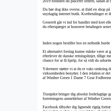
2019 forinden du placerer ordren, sådan at m
Du bør dog ikke overse, at ifald en shop på 
snydagtig internet butik. Kortbetalinger er 
Generelt går vi ind for handler med kort ell
du efterspørger at honorere betalingen sener
Inden nogen bestiller hos en netbutik burde 
Et alternativt forslag kunne måske være at 
efterlever de danske retningslinjer, tillige
chance for at få hjælp, for så vidt du udsæt
Ydermere støtter vi at du er vaks omkring de
virksomheden benytter. I den relation er de
af Winther Green 1 Dame 7 Gear Fodbremse
Trustpilot bringer dig absolut fordelagtige g
forretningens anmeldelser af Winther Gre
Facebook tilbyder dig lignende rigtig fortræ