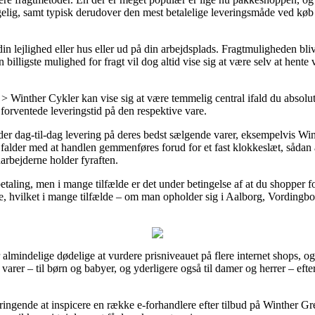
ængelig, samt typisk derudover den mest betalelige leveringsmåde ved k
din lejlighed eller hus eller ud på din arbejdsplads. Fragtmuligheden bl
billigste mulighed for fragt vil dog altid vise sig at være selv at hente 
Winther Cykler kan vise sig at være temmelig central ifald du absolut 
n forventede leveringstid på den respektive vare.
er dag-til-dag levering på deres bedst sælgende varer, eksempelvis 
falder med at handlen gemmenføres forud for et fast klokkeslæt, sådan 
arbejderne holder fyraften.
betaling, men i mange tilfælde er det under betingelse af at du shopper f
, hvilket i mange tilfælde – om man opholder sig i Aalborg, Vordingbor
or almindelige dødelige at vurdere prisniveauet på flere internet shops, 
 varer – til børn og babyer, og yderligere også til damer og herrer – eft
bringende at inspicere en række e-forhandlere efter tilbud på Winthe