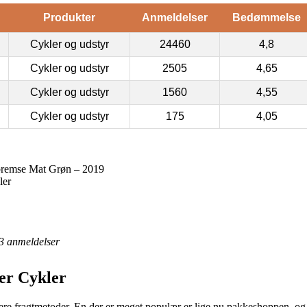
Produkter
Anmeldelser
Bedømmelse
Cykler og udstyr
24460
4,8
Cykler og udstyr
2505
4,65
Cykler og udstyr
1560
4,55
Cykler og udstyr
175
4,05
remse Mat Grøn – 2019
ler
3
anmeldelser
er Cykler
flere fragtmetoder. En der er meget populær er lige nu pakkeshoppen, og s