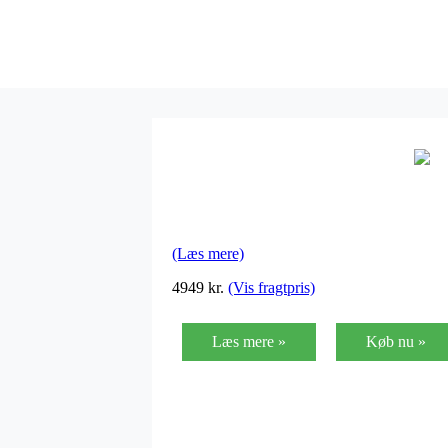
(Læs mere)
4949
kr.
(Vis fragtpris)
Læs mere »
Køb nu »