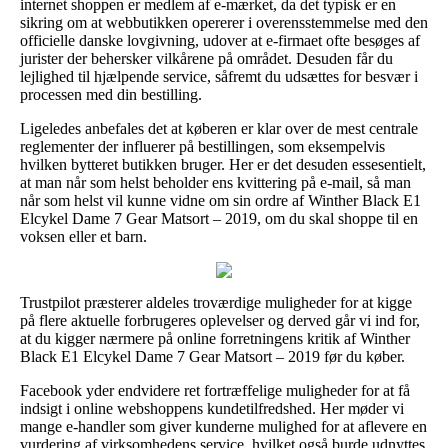
internet shoppen er medlem af e-mærket, da det typisk er en
sikring om at webbutikken opererer i overensstemmelse med den
officielle danske lovgivning, udover at e-firmaet ofte besøges af
jurister der behersker vilkårene på området. Desuden får du
lejlighed til hjælpende service, såfremt du udsættes for besvær i
processen med din bestilling.
Ligeledes anbefales det at køberen er klar over de mest centrale
reglementer der influerer på bestillingen, som eksempelvis
hvilken bytteret butikken bruger. Her er det desuden essesentielt,
at man når som helst beholder ens kvittering på e-mail, så man
når som helst vil kunne vidne om sin ordre af Winther Black E1
Elcykel Dame 7 Gear Matsort – 2019, om du skal shoppe til en
voksen eller et barn.
Trustpilot præsterer aldeles troværdige muligheder for at kigge
på flere aktuelle forbrugeres oplevelser og derved går vi ind for,
at du kigger nærmere på online forretningens kritik af Winther
Black E1 Elcykel Dame 7 Gear Matsort – 2019 før du køber.
Facebook yder endvidere ret fortræffelige muligheder for at få
indsigt i online webshoppens kundetilfredshed. Her møder vi
mange e-handler som giver kunderne mulighed for at aflevere en
vurdering af virksomhedens service, hvilket også burde udnyttes