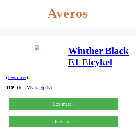
Averos
Winther Black
E1 Elcykel
Dame 7 Gear
(Læs mere)
Matsort –
11699
kr.
(Vis fragtpris)
2019
Læs mere »
Køb nu »