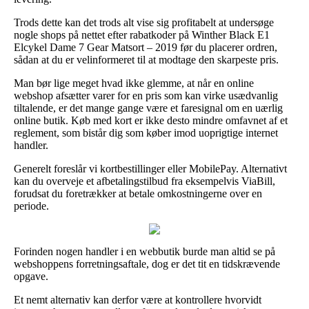
Trods dette kan det trods alt vise sig profitabelt at undersøge
nogle shops på nettet efter rabatkoder på Winther Black E1
Elcykel Dame 7 Gear Matsort – 2019 før du placerer ordren,
sådan at du er velinformeret til at modtage den skarpeste pris.
Man bør lige meget hvad ikke glemme, at når en online
webshop afsætter varer for en pris som kan virke usædvanlig
tiltalende, er det mange gange være et faresignal om en uærlig
online butik. Køb med kort er ikke desto mindre omfavnet af et
reglement, som bistår dig som køber imod uoprigtige internet
handler.
Generelt foreslår vi kortbestillinger eller MobilePay. Alternativt
kan du overveje et afbetalingstilbud fra eksempelvis ViaBill,
forudsat du foretrækker at betale omkostningerne over en
periode.
Forinden nogen handler i en webbutik burde man altid se på
webshoppens forretningsaftale, dog er det tit en tidskrævende
opgave.
Et nemt alternativ kan derfor være at kontrollere hvorvidt