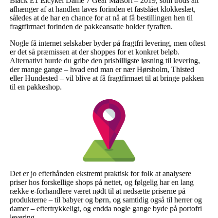
Black E1 Elcykel Dame 7 Gear Matsort – 2019, som trods alt
afhænger af at handlen laves forinden et fastslået klokkeslæt,
således at de har en chance for at nå at få bestillingen hen til
fragtfirmaet forinden de pakkeansatte holder fyraften.
Nogle få internet selskaber byder på fragtfri levering, men oftest
er det så præmissen at der shoppes for et konkret beløb.
Alternativt burde du gribe den prisbilligste løsning til levering,
der mange gange – hvad end man er nær Hørsholm, Thisted
eller Hundested – vil blive at få fragtfirmaet til at bringe pakken
til en pakkeshop.
Det er jo efterhånden ekstremt praktisk for folk at analysere
priser hos forskellige shops på nettet, og følgelig har en lang
række e-forhandlere været nødt til at nedsætte priserne på
produkterne – til babyer og børn, og samtidig også til herrer og
damer – eftertrykkeligt, og endda nogle gange byde på portofri
levering.