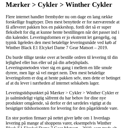
Mærker > Cykler > Winther Cykler
Flere internet handler frembyder nu om dage en lang række
forskellige fragttyper. Den mest benyttede er for nærværende at
få afleveret pakken hos en pakkeshop, fordi det så er super
fleksibelt for dig at kunne hente bestillingen når det passer ind i
din kalender. Leveringsformen er jo ekstremt let gængelig, og
typisk ligeledes den mest betalelige leveringsmåde ved køb af
Winther Black E1 Elcykel Dame 7 Gear Matsort – 2019.
Du burde tillige tænke over at bestille ordren til levering til din
lejlighed eller hus eller ud på din arbejdsplads.
Leveringsmetoden viser sig en gang i mellem en lille smule
dyrere, men lige så vel meget nem. Den mest betalelige
leveringsform er dog at hente pakken selv, men dette er betinget
af at du lever i nærheden af internet selskabets lager.
Leveringstidspunktet på Mærker > Cykler > Winther Cykler er
jo ualmindeligt vigtig såfremt du har behov for dine nye
produkter omgående, så derfor er det særdeles vigtigt at du
besigtiger tidshorisonten for levering for den pågældende vare.
En stor portion firmaer på nettet giver løfte om 1 hverdags
levering på mange af shoppens varer, eksempelvis Winther