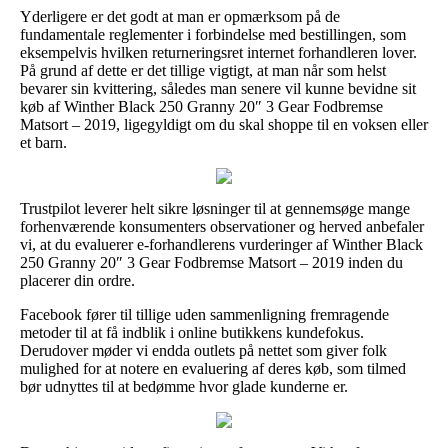
Yderligere er det godt at man er opmærksom på de
fundamentale reglementer i forbindelse med bestillingen, som
eksempelvis hvilken returneringsret internet forhandleren lover.
På grund af dette er det tillige vigtigt, at man når som helst
bevarer sin kvittering, således man senere vil kunne bevidne sit
køb af Winther Black 250 Granny 20″ 3 Gear Fodbremse
Matsort – 2019, ligegyldigt om du skal shoppe til en voksen eller
et barn.
Trustpilot leverer helt sikre løsninger til at gennemsøge mange
forhenværende konsumenters observationer og herved anbefaler
vi, at du evaluerer e-forhandlerens vurderinger af Winther Black
250 Granny 20″ 3 Gear Fodbremse Matsort – 2019 inden du
placerer din ordre.
Facebook fører til tillige uden sammenligning fremragende
metoder til at få indblik i online butikkens kundefokus.
Derudover møder vi endda outlets på nettet som giver folk
mulighed for at notere en evaluering af deres køb, som tilmed
bør udnyttes til at bedømme hvor glade kunderne er.