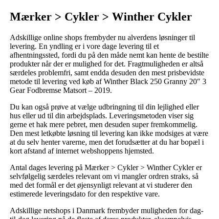
Mærker > Cykler > Winther Cykler
Adskillige online shops frembyder nu alverdens løsninger til
levering. En yndling er i vore dage levering til et
afhentningssted, fordi du på den måde nemt kan hente de bestilte
produkter når der er mulighed for det. Fragtmuligheden er altså
særdeles problemfri, samt endda desuden den mest prisbevidste
metode til levering ved køb af Winther Black 250 Granny 20″ 3
Gear Fodbremse Matsort – 2019.
Du kan også prøve at vælge udbringning til din lejlighed eller
hus eller ud til din arbejdsplads. Leveringsmetoden viser sig
gerne et hak mere pebret, men desuden super fremkommelig.
Den mest letkøbte løsning til levering kan ikke modsiges at være
at du selv henter varerne, men det forudsætter at du har bopæl i
kort afstand af internet webshoppens hjemsted.
Antal dages levering på Mærker > Cykler > Winther Cykler er
selvfølgelig særdeles relevant om vi mangler ordren straks, så
med det formål er det øjensynligt relevant at vi studerer den
estimerede leveringsdato for den respektive vare.
Adskillige netshops i Danmark frembyder muligheden for dag-