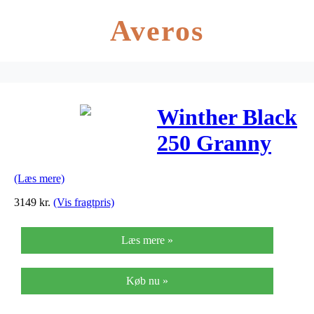
Averos
Winther Black
250 Granny
20″ 3 Gear
(Læs mere)
Fodbremse
3149
kr.
(Vis fragtpris)
Matsort –
Læs mere »
2019
Køb nu »