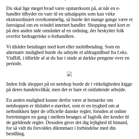
Du skal lige meget hvad være opmærksom på, at når en e-
handler tilbyder en vare til en udsalgspris som kan virke
ekstraordinært overkommelig, så burde det mange gange være et
faresignal om en svindel internet handler. Shopping med kort er
på den anden side omsluttet af en ordning, der beskytter folk
overfor bedrageriske e-forhandlere.
Vi tilråder betalinger med kort eller mobilbetaling. Som en
alternativ mulighed burde du udnytte et afdragstilbud fra f.eks.
ViaBill, i tilfælde af at du har i sinde at dække pengene over en
periode.
Inden folk shopper på en netshop burde de i virkeligheden kigge
på deres handelsvilkår, men det er bare et omfattende arbejde.
En anden mulighed kunne derfor være at bemærke om
netshoppen er tilsluttet e-mærket, som er en tryghed om at
netbutikken føjer de officielle danske regler, foruden at online
forretningen en gang i mellem besøges af fagfolk der kender til
de gældende regler. Desuden giver det dig lejlighed til bistand,
for så vidt du forvoldes dilemmaer i forbindelse med din
bestilling.