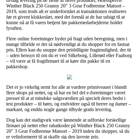
til-dag levering på de fleste af deres produkter, eksempelvis
Winther Black 250 Granny 20″ 3 Gear Fodbremse Matsort –
2019, som trods alt er underforstået at transaktionen realiseres
før et givent klokkeslæt, med det formål at de har udsigt til at
kunne nå at få varen betjent før pakkemedarbejderne holder
fyraften.
Flere online forretninger byder på fragt uden beregning, men i
mange tilfælde er det så nødvendigt at du shopper for en fastsat
pris. Ellers kan du snuppe den prisbilligste fragtmulighed, der tit
– uden hensyn til om du er ved Silkeborg, Lillerød eller Faaborg
– vil være at få fragtfirmaet til at køre din pakke til en
pakkeshop.
Det er jo virkelig nemt for alle at vurdere prisniveauet i blandt
flere shops på nettet, og så har en hel del e-forretninger været
presset til at at mindske salgsværdien på specielt deres bedst i
test produkter – til børn, og endvidere også til herrer og damer –
markant, og endda nogle gange tilbyde gratis levering.
Dog kan det stadigvæk være lønnende at udforske forskellige
firmaer på nettet efter rabatkoder på Winther Black 250 Granny
20″ 3 Gear Fodbremse Matsort – 2019 inden du shopper, så du
er velinformeret til at skaffe sig den laveste pris.