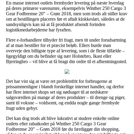
En masse internet outlets frembyder levering på næste hverdag
på deres primære varenumre, eksempelvis Winther 250 Cargo 3
Gear Fodbremse 20″ – Grøn 2018, men som trods alt stiller krav
om at bestillingen placeres før et aftalt klokkeslæt, således at de
sandsynligvis kan nå at få produktet afsendt forinden
logistikmedarbejderne har fyraften.
Flere e-forhandlere tilbyder fri fragt, men tit under forudsætning
af at man bestiller for et præcist beløb. Ellers burde man
overveje den billigste type af levering, som i de fleste tilfælde –
ligegyldigt om du befinder sig nær Holstebro, Ikast eller
Bjerringbro – vil blive at få bragt din ordre til et afhentningssted.
Det har vist sig at være ret problemfrit for forbrugerne at
prissammenligne i blandt forskellige internet handler, og derfor
har flere internet shops set sig nødsaget til at nedskære
salgsværdien på mange af deres produkter – til drenge og piger,
samt til voksne – voldsomt, og endda nogle gange frembyde
fragt uden gebyr.
Det kan dog trods alt blive lukrativt at studere enkelte online
outlets efter rabatkoder på Winther 250 Cargo 3 Gear
Fodbremse 20″ – Grøn 2018 før du færdiggør din shopping,