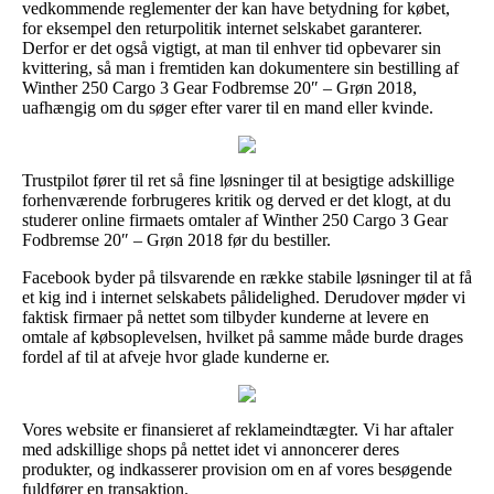
vedkommende reglementer der kan have betydning for købet,
for eksempel den returpolitik internet selskabet garanterer.
Derfor er det også vigtigt, at man til enhver tid opbevarer sin
kvittering, så man i fremtiden kan dokumentere sin bestilling af
Winther 250 Cargo 3 Gear Fodbremse 20″ – Grøn 2018,
uafhængig om du søger efter varer til en mand eller kvinde.
Trustpilot fører til ret så fine løsninger til at besigtige adskillige
forhenværende forbrugeres kritik og derved er det klogt, at du
studerer online firmaets omtaler af Winther 250 Cargo 3 Gear
Fodbremse 20″ – Grøn 2018 før du bestiller.
Facebook byder på tilsvarende en række stabile løsninger til at få
et kig ind i internet selskabets pålidelighed. Derudover møder vi
faktisk firmaer på nettet som tilbyder kunderne at levere en
omtale af købsoplevelsen, hvilket på samme måde burde drages
fordel af til at afveje hvor glade kunderne er.
Vores website er finansieret af reklameindtægter. Vi har aftaler
med adskillige shops på nettet idet vi annoncerer deres
produkter, og indkasserer provision om en af vores besøgende
fuldfører en transaktion.