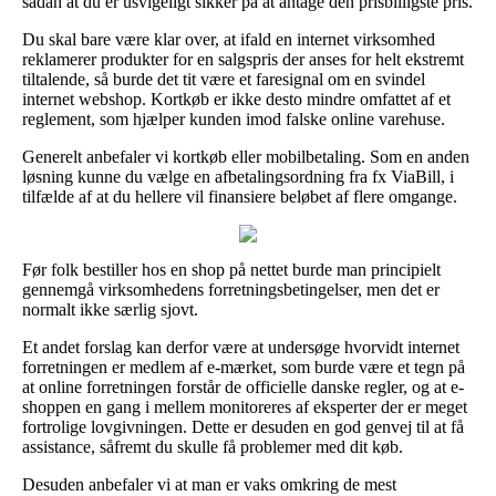
sådan at du er usvigeligt sikker på at antage den prisbilligste pris.
Du skal bare være klar over, at ifald en internet virksomhed
reklamerer produkter for en salgspris der anses for helt ekstremt
tiltalende, så burde det tit være et faresignal om en svindel
internet webshop. Kortkøb er ikke desto mindre omfattet af et
reglement, som hjælper kunden imod falske online varehuse.
Generelt anbefaler vi kortkøb eller mobilbetaling. Som en anden
løsning kunne du vælge en afbetalingsordning fra fx ViaBill, i
tilfælde af at du hellere vil finansiere beløbet af flere omgange.
Før folk bestiller hos en shop på nettet burde man principielt
gennemgå virksomhedens forretningsbetingelser, men det er
normalt ikke særlig sjovt.
Et andet forslag kan derfor være at undersøge hvorvidt internet
forretningen er medlem af e-mærket, som burde være et tegn på
at online forretningen forstår de officielle danske regler, og at e-
shoppen en gang i mellem monitoreres af eksperter der er meget
fortrolige lovgivningen. Dette er desuden en god genvej til at få
assistance, såfremt du skulle få problemer med dit køb.
Desuden anbefaler vi at man er vaks omkring de mest