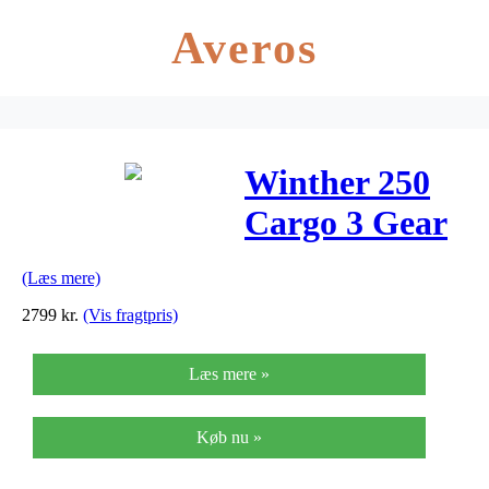
Averos
Winther 250
Cargo 3 Gear
Fodbremse
(Læs mere)
20″ – Grøn
2799
kr.
(Vis fragtpris)
2018
Læs mere »
Køb nu »