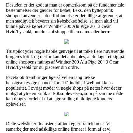
Desuden er det godt at man er opmærksom på de fundamentale
bestemmelser der gælder for købet, f.eks. den byttepolitik
shoppen anvender. I den forbindelse er det tillige afgørende, at
man stadigvæk bevarer sin købsbekræftelse, så man altid vil
kunne påvise købet af Winther 300 Alu Pige 20″ 3 Gear
Hvid/Lyseblå, om du skal shoppe til en dame eller herre.
Trustpilot yder nogle habile genveje til at tolke flere nuværende
brugeres kritik og derfor kan det anbefales, at du tager et kig på
online shoppens ratings af Winther 300 Alu Pige 20″ 3 Gear
Hvid/Lyseblå før du placerer din ordre.
Facebook frembringer lige så vel en lang række
hensigtsmæssige chancer for at få indblik i webbutikkens
popularitet. I øvrigt møder vi nogle shops på nettet hvor det er
muligt at ytre en kritik af købsoplevelsen, som på samme måde
kan drages fordel af til at tage stilling til tidligere kunders
oplevelser.
Dette website er finansieret af indtægter fra reklamer. Vi
samarbejder med adskillige online firmaer i form af at vi