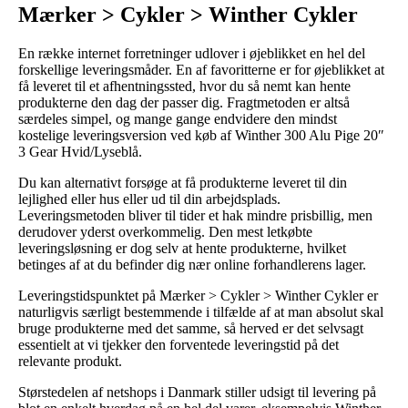
Mærker > Cykler > Winther Cykler
En række internet forretninger udlover i øjeblikket en hel del
forskellige leveringsmåder. En af favoritterne er for øjeblikket at
få leveret til et afhentningssted, hvor du så nemt kan hente
produkterne den dag der passer dig. Fragtmetoden er altså
særdeles simpel, og mange gange endvidere den mindst
kostelige leveringsversion ved køb af Winther 300 Alu Pige 20″
3 Gear Hvid/Lyseblå.
Du kan alternativt forsøge at få produkterne leveret til din
lejlighed eller hus eller ud til din arbejdsplads.
Leveringsmetoden bliver til tider et hak mindre prisbillig, men
derudover yderst overkommelig. Den mest letkøbte
leveringsløsning er dog selv at hente produkterne, hvilket
betinges af at du befinder dig nær online forhandlerens lager.
Leveringstidspunktet på Mærker > Cykler > Winther Cykler er
naturligvis særligt bestemmende i tilfælde af at man absolut skal
bruge produkterne med det samme, så herved er det selvsagt
essentielt at vi tjekker den forventede leveringstid på det
relevante produkt.
Størstedelen af netshops i Danmark stiller udsigt til levering på