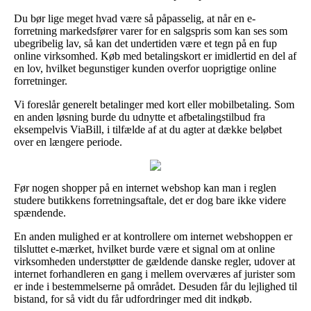
Du bør lige meget hvad være så påpasselig, at når en e-
forretning markedsfører varer for en salgspris som kan ses som
ubegribelig lav, så kan det undertiden være et tegn på en fup
online virksomhed. Køb med betalingskort er imidlertid en del af
en lov, hvilket begunstiger kunden overfor uoprigtige online
forretninger.
Vi foreslår generelt betalinger med kort eller mobilbetaling. Som
en anden løsning burde du udnytte et afbetalingstilbud fra
eksempelvis ViaBill, i tilfælde af at du agter at dække beløbet
over en længere periode.
Før nogen shopper på en internet webshop kan man i reglen
studere butikkens forretningsaftale, det er dog bare ikke videre
spændende.
En anden mulighed er at kontrollere om internet webshoppen er
tilsluttet e-mærket, hvilket burde være et signal om at online
virksomheden understøtter de gældende danske regler, udover at
internet forhandleren en gang i mellem overværes af jurister som
er inde i bestemmelserne på området. Desuden får du lejlighed til
bistand, for så vidt du får udfordringer med dit indkøb.