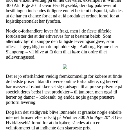
blot en enkelt hverdag på en hel del varer, eksempelvis Winther
300 Alu Pige 20″ 3 Gear Hvid/Lyseblå, der dog påkræver at
bestillingen indsendes tidligere end et bestemt tidspunkt, således
at de har en chance for at nå at få produktet ordnet forud for at
logistikpersonalet har fyraften.
Nogle e-forhandlere lover fri fragt, men i de fleste tilfælde
forudsætter det at der erhverves for et bestemt beløb. Som
alternativ bør du snuppe den billigste leveringsudgave, som
oftest – ligegyldigt om du opholder sig i Aalborg, Rønne eller
Slangerup – vil blive at få dem til at køre din ordre til et
udleveringssted.
Det er jo efterhånden vældig fremkommeligt for købere at finde
de bedste priser i blandt diverse online forhandlere, og herved
har masser af e-butikker set sig nødsaget til at presse priserne på
specielt deres bedst i test produkter – til juniorer, men også til
herrer og damer – kolossalt, og endda nogle gange præstere
portofri levering.
Dog kan det stadigvæk blive lønnende at granske nogle enkelte
internet firmaer efter udsalg på Winther 300 Alu Pige 20″ 3 Gear
Hvid/Lyseblå forud for at du køber, således at du er
velinformeret til at indhente den skarpeste pris.