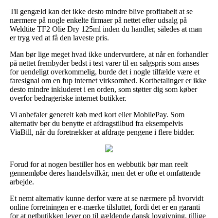
Til gengæld kan det ikke desto mindre blive profitabelt at se
nærmere på nogle enkelte firmaer på nettet efter udsalg på
Weldtite TF2 Olie Dry 125ml inden du handler, således at man
er tryg ved at få den laveste pris.
Man bør lige meget hvad ikke undervurdere, at når en forhandler
på nettet frembyder bedst i test varer til en salgspris som anses
for uendeligt overkommelig, burde det i nogle tilfælde være et
faresignal om en fup internet virksomhed. Kortbetalinger er ikke
desto mindre inkluderet i en orden, som støtter dig som køber
overfor bedrageriske internet butikker.
Vi anbefaler generelt køb med kort eller MobilePay. Som
alternativ bør du benytte et afdragstilbud fra eksempelvis
ViaBill, når du foretrækker at afdrage pengene i flere bidder.
Forud for at nogen bestiller hos en webbutik bør man reelt
gennemløbe deres handelsvilkår, men det er ofte et omfattende
arbejde.
Et nemt alternativ kunne derfor være at se nærmere på hvorvidt
online forretningen er e-mærke tilsluttet, fordi det er en garanti
for at netbutikken lever op til gældende dansk lovgivning, tillige