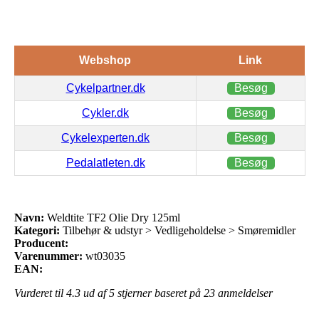
Webshop
Link
Cykelpartner.dk
Besøg
Cykler.dk
Besøg
Cykelexperten.dk
Besøg
Pedalatleten.dk
Besøg
Navn:
Weldtite TF2 Olie Dry 125ml
Kategori:
Tilbehør & udstyr > Vedligeholdelse > Smøremidler
Producent:
Varenummer:
wt03035
EAN:
Vurderet til
4.3
ud af 5 stjerner baseret på
23
anmeldelser