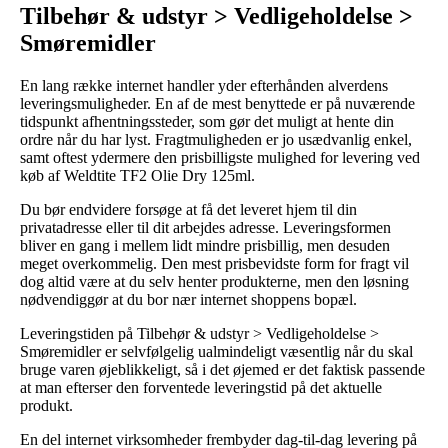
Tilbehør & udstyr > Vedligeholdelse >
Smøremidler
En lang række internet handler yder efterhånden alverdens
leveringsmuligheder. En af de mest benyttede er på nuværende
tidspunkt afhentningssteder, som gør det muligt at hente din
ordre når du har lyst. Fragtmuligheden er jo usædvanlig enkel,
samt oftest ydermere den prisbilligste mulighed for levering ved
køb af Weldtite TF2 Olie Dry 125ml.
Du bør endvidere forsøge at få det leveret hjem til din
privatadresse eller til dit arbejdes adresse. Leveringsformen
bliver en gang i mellem lidt mindre prisbillig, men desuden
meget overkommelig. Den mest prisbevidste form for fragt vil
dog altid være at du selv henter produkterne, men den løsning
nødvendiggør at du bor nær internet shoppens bopæl.
Leveringstiden på Tilbehør & udstyr > Vedligeholdelse >
Smøremidler er selvfølgelig ualmindeligt væsentlig når du skal
bruge varen øjeblikkeligt, så i det øjemed er det faktisk passende
at man efterser den forventede leveringstid på det aktuelle
produkt.
En del internet virksomheder frembyder dag-til-dag levering på