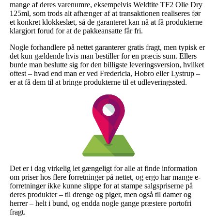
mange af deres varenumre, eksempelvis Weldtite TF2 Olie Dry
125ml, som trods alt afhænger af at transaktionen realiseres før
et konkret klokkeslæt, så de garanteret kan nå at få produkterne
klargjort forud for at de pakkeansatte får fri.
Nogle forhandlere på nettet garanterer gratis fragt, men typisk er
det kun gældende hvis man bestiller for en præcis sum. Ellers
burde man beslutte sig for den billigste leveringsversion, hvilket
oftest – hvad end man er ved Fredericia, Hobro eller Lystrup –
er at få dem til at bringe produkterne til et udleveringssted.
Det er i dag virkelig let gængeligt for alle at finde information
om priser hos flere forretninger på nettet, og ergo har mange e-
forretninger ikke kunne slippe for at stampe salgspriserne på
deres produkter – til drenge og piger, men også til damer og
herrer – helt i bund, og endda nogle gange præstere portofri
fragt.