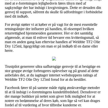
med at e-forretningen lejlighedsvis føres tilsyn med af
sagkyndige der har indsigt i lovgivningen. Dette er desuden din
genvej til support, såfremt du skulle få udfordringer i forbindelse
med dit indkøb.
For øvrigt støtter vi at køber er på vagt for de mest essentielle
retningslinjer der influerer på handlen, til eksempel hvilken
returrettighed hjemmesiden garanterer. Her er det samtidig
afgørende, at man til enhver tid bevarer ens kvitteringsmail, så
man en anden gang kan eftervise handlen af Weldtite TF2 Olie
Dry 125ml, ligegyldigt om man er på indkøb til en dame eller
herre.
Trustpilot genererer ultra uafhængige genveje til at besigtige en
stor gruppe øvrige forbrugeres oplevelser og på grund af dette
anbefales det, at du iagttager internet webshoppens ratings af
Weldtite TF2 Olie Dry 125ml forud for at du bestiller.
Facebook fører til på samme måde rigtig ønskværdige metoder
til at få indsigt i e-forretningens kundetilfredshed. Derudover er
der mange butikker på nettet som giver folk mulighed for at
notere en bedømmelse af deres køb, som lige så vel kan drages
fordel af til vurdering af hvor tilfredse kunderne er.