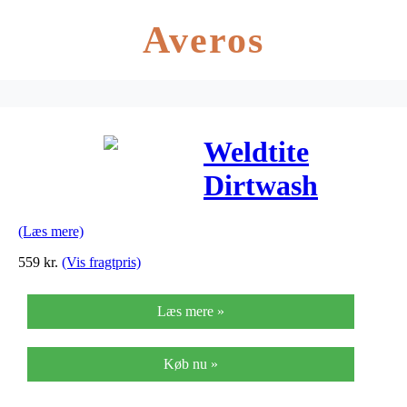
Averos
Weldtite
Dirtwash
Spand Med 8
(Læs mere)
Dele
559
kr.
(Vis fragtpris)
Læs mere »
Køb nu »