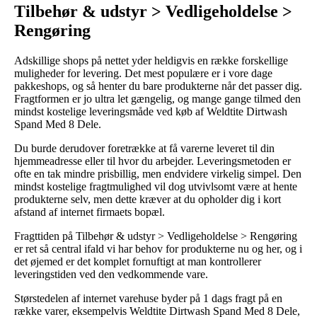
Tilbehør & udstyr > Vedligeholdelse >
Rengøring
Adskillige shops på nettet yder heldigvis en række forskellige
muligheder for levering. Det mest populære er i vore dage
pakkeshops, og så henter du bare produkterne når det passer dig.
Fragtformen er jo ultra let gængelig, og mange gange tilmed den
mindst kostelige leveringsmåde ved køb af Weldtite Dirtwash
Spand Med 8 Dele.
Du burde derudover foretrække at få varerne leveret til din
hjemmeadresse eller til hvor du arbejder. Leveringsmetoden er
ofte en tak mindre prisbillig, men endvidere virkelig simpel. Den
mindst kostelige fragtmulighed vil dog utvivlsomt være at hente
produkterne selv, men dette kræver at du opholder dig i kort
afstand af internet firmaets bopæl.
Fragttiden på Tilbehør & udstyr > Vedligeholdelse > Rengøring
er ret så central ifald vi har behov for produkterne nu og her, og i
det øjemed er det komplet fornuftigt at man kontrollerer
leveringstiden ved den vedkommende vare.
Størstedelen af internet varehuse byder på 1 dags fragt på en
række varer, eksempelvis Weldtite Dirtwash Spand Med 8 Dele,