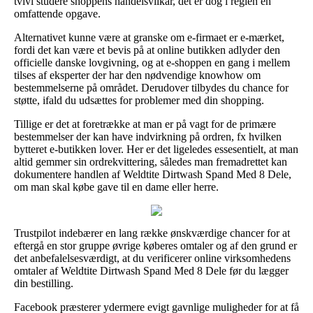
tvivl studere shoppens handelsvilkår, det er dog i reglen en
omfattende opgave.
Alternativet kunne være at granske om e-firmaet er e-mærket,
fordi det kan være et bevis på at online butikken adlyder den
officielle danske lovgivning, og at e-shoppen en gang i mellem
tilses af eksperter der har den nødvendige knowhow om
bestemmelserne på området. Derudover tilbydes du chance for
støtte, ifald du udsættes for problemer med din shopping.
Tillige er det at foretrække at man er på vagt for de primære
bestemmelser der kan have indvirkning på ordren, fx hvilken
bytteret e-butikken lover. Her er det ligeledes essesentielt, at man
altid gemmer sin ordrekvittering, således man fremadrettet kan
dokumentere handlen af Weldtite Dirtwash Spand Med 8 Dele,
om man skal købe gave til en dame eller herre.
Trustpilot indebærer en lang række ønskværdige chancer for at
eftergå en stor gruppe øvrige køberes omtaler og af den grund er
det anbefalelsesværdigt, at du verificerer online virksomhedens
omtaler af Weldtite Dirtwash Spand Med 8 Dele før du lægger
din bestilling.
Facebook præsterer ydermere evigt gavnlige muligheder for at få