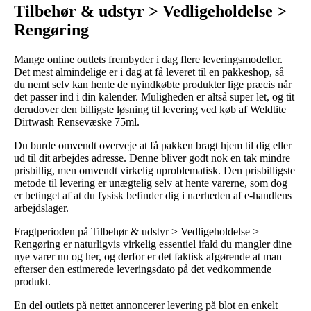
Tilbehør & udstyr > Vedligeholdelse >
Rengøring
Mange online outlets frembyder i dag flere leveringsmodeller.
Det mest almindelige er i dag at få leveret til en pakkeshop, så
du nemt selv kan hente de nyindkøbte produkter lige præcis når
det passer ind i din kalender. Muligheden er altså super let, og tit
derudover den billigste løsning til levering ved køb af Weldtite
Dirtwash Rensevæske 75ml.
Du burde omvendt overveje at få pakken bragt hjem til dig eller
ud til dit arbejdes adresse. Denne bliver godt nok en tak mindre
prisbillig, men omvendt virkelig uproblematisk. Den prisbilligste
metode til levering er unægtelig selv at hente varerne, som dog
er betinget af at du fysisk befinder dig i nærheden af e-handlens
arbejdslager.
Fragtperioden på Tilbehør & udstyr > Vedligeholdelse >
Rengøring er naturligvis virkelig essentiel ifald du mangler dine
nye varer nu og her, og derfor er det faktisk afgørende at man
efterser den estimerede leveringsdato på det vedkommende
produkt.
En del outlets på nettet annoncerer levering på blot en enkelt