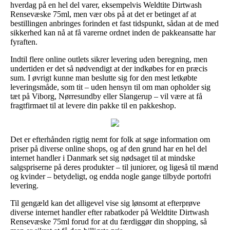
hverdag på en hel del varer, eksempelvis Weldtite Dirtwash
Rensevæske 75ml, men vær obs på at det er betinget af at
bestillingen anbringes forinden et fast tidspunkt, sådan at de med
sikkerhed kan nå at få varerne ordnet inden de pakkeansatte har
fyraften.
Indtil flere online outlets sikrer levering uden beregning, men
undertiden er det så nødvendigt at der indkøbes for en præcis
sum. I øvrigt kunne man beslutte sig for den mest letkøbte
leveringsmåde, som tit – uden hensyn til om man opholder sig
tæt på Viborg, Nørresundby eller Slangerup – vil være at få
fragtfirmaet til at levere din pakke til en pakkeshop.
Det er efterhånden rigtig nemt for folk at søge information om
priser på diverse online shops, og af den grund har en hel del
internet handler i Danmark set sig nødsaget til at mindske
salgspriserne på deres produkter – til juniorer, og ligeså til mænd
og kvinder – betydeligt, og endda nogle gange tilbyde portofri
levering.
Til gengæld kan det alligevel vise sig lønsomt at efterprøve
diverse internet handler efter rabatkoder på Weldtite Dirtwash
Rensevæske 75ml forud for at du færdiggør din shopping, så