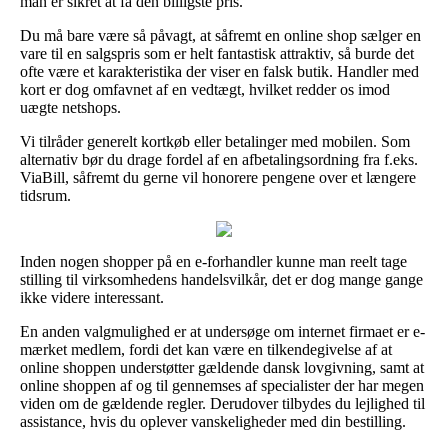
man er sikret at få den billigste pris.
Du må bare være så påvagt, at såfremt en online shop sælger en
vare til en salgspris som er helt fantastisk attraktiv, så burde det
ofte være et karakteristika der viser en falsk butik. Handler med
kort er dog omfavnet af en vedtægt, hvilket redder os imod
uægte netshops.
Vi tilråder generelt kortkøb eller betalinger med mobilen. Som
alternativ bør du drage fordel af en afbetalingsordning fra f.eks.
ViaBill, såfremt du gerne vil honorere pengene over et længere
tidsrum.
Inden nogen shopper på en e-forhandler kunne man reelt tage
stilling til virksomhedens handelsvilkår, det er dog mange gange
ikke videre interessant.
En anden valgmulighed er at undersøge om internet firmaet er e-
mærket medlem, fordi det kan være en tilkendegivelse af at
online shoppen understøtter gældende dansk lovgivning, samt at
online shoppen af og til gennemses af specialister der har megen
viden om de gældende regler. Derudover tilbydes du lejlighed til
assistance, hvis du oplever vanskeligheder med din bestilling.