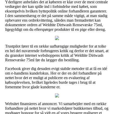
Yderligere anbefales det at køberen er klar over de mest centrale
vedtægter der kan spille ind i forbindelse med købet, som
eksempelvis hvilken byttepolitik online forhandleren garanterer.
I den sammenhæng er det på samme måde vigtigt, at man stadig
opbevarer ens ordrekvittering, således man fremadrettet kan
dokumentere ordren af Weldtite Dirtwash Rensevæske 75ml,
ligegyldigt om du efterspørger produkter til en pige eller dreng.
Trustpilot fører til en række uafhængige muligheder for at tolke
en hel del nuværende forbrugeres kritik og derfor er det smart, at
du gransker internet webshoppens kritik af Weldtite Dirtwash
Rensevæske 75ml før du lægger din bestilling.
Facebook giver dig desuden evigt stabile metoder til at få en idé
om e-handlens kundefokus. Her er der en del forhandlere på
nettet hvor det er muligt at publicere en evaluering af
købsoplevelsen, hvilket ligeledes burde tages i brug til at
fornemme hvor glade kunderne er.
Websitet finansieres af annoncer. Vi samarbejder med en række
forhandlere på nettet hvor vi markedsfører butikkernes tilbud, og
modtager honorar for så vidt en af vores brugere realiserer et