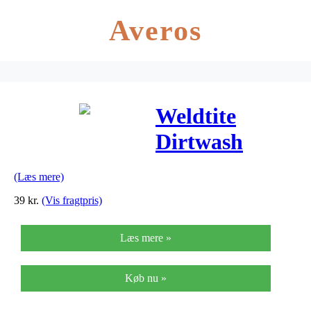
Averos
Weldtite
Dirtwash
Rensevæske
(Læs mere)
75ml
39
kr.
(Vis fragtpris)
Læs mere »
Køb nu »