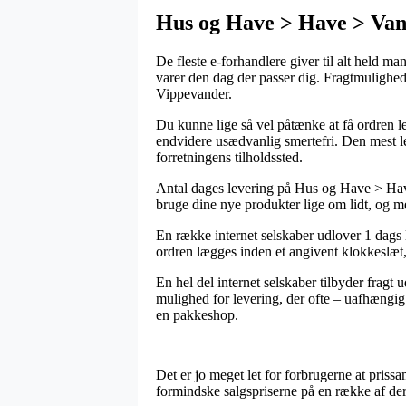
Hus og Have > Have > Van
De fleste e-forhandlere giver til alt held ma
varer den dag der passer dig. Fragtmulighed
Vippevander.
Du kunne lige så vel påtænke at få ordren lev
endvidere usædvanlig smertefri. Den mest le
forretningens tilholdssted.
Antal dages levering på Hus og Have > Hav
bruge dine nye produkter lige om lidt, og me
En række internet selskaber udlover 1 dags
ordren lægges inden et angivent klokkeslæt, 
En hel del internet selskaber tilbyder fragt 
mulighed for levering, der ofte – uafhængig 
en pakkeshop.
Det er jo meget let for forbrugerne at prissa
formindske salgspriserne på en række af deres