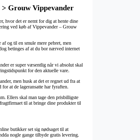
r > Grouw Vippevander
r, hvor det er nemt for dig at hente dine
 levering ved køb af Vippevander – Grouw
er af og til en smule mere pebret, men
dog betinges af at du bor nærved internet
r er super væsentlig når vi absolut skal
ingstidspunkt for den aktuelle vare.
der, men husk at det er regnet ud fra at
for at de lageransatte har fyraften.
m. Ellers skal man tage den prisbilligste
agtfirmaet til at bringe dine produkter til
line butikker set sig nødsaget til at
endda nogle gange tilbyde gratis levering.