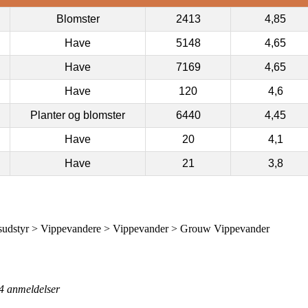
Blomster
2413
4,85
Have
5148
4,65
Have
7169
4,65
Have
120
4,6
Planter og blomster
6440
4,45
Have
20
4,1
Have
21
3,8
udstyr > Vippevandere > Vippevander > Grouw Vippevander
4
anmeldelser