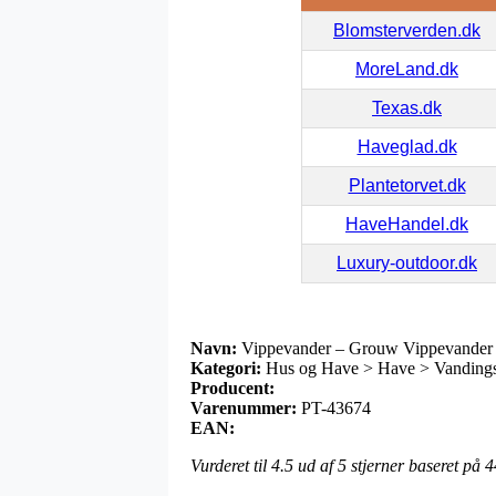
Blomsterverden.dk
MoreLand.dk
Texas.dk
Haveglad.dk
Plantetorvet.dk
HaveHandel.dk
Luxury-outdoor.dk
Navn:
Vippevander – Grouw Vippevander
Kategori:
Hus og Have > Have > Vandings
Producent:
Varenummer:
PT-43674
EAN:
Vurderet til
4.5
ud af 5 stjerner baseret på
4