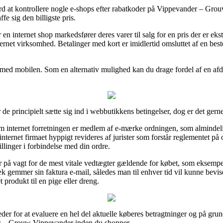
værd at kontrollere nogle e-shops efter rabatkoder på Vippevander – Gr
fe sig den billigste pris.
en internet shop markedsfører deres varer til salg for en pris der er ek
internet virksomhed. Betalinger med kort er imidlertid omsluttet af en 
r med mobilen. Som en alternativ mulighed kan du drage fordel af en afdr
 de principielt sætte sig ind i webbutikkens betingelser, dog er det ger
m internet forretningen er medlem af e-mærke ordningen, som almindeli
internet firmaet hyppigt revideres af jurister som forstår reglementet på
llinger i forbindelse med din ordre.
r på vagt for de mest vitale vedtægter gældende for købet, som eksempel
væk gemmer sin faktura e-mail, således man til enhver tid vil kunne be
produkt til en pige eller dreng.
eder for at evaluere en hel del aktuelle køberes betragtninger og på grund 
 – Grouw Vippevander inden du shopper.