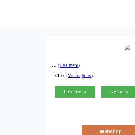
…
(Læs mere)
130
kr.
(Vis fragtpris)
Læs mere »
Køb nu »
Webshop