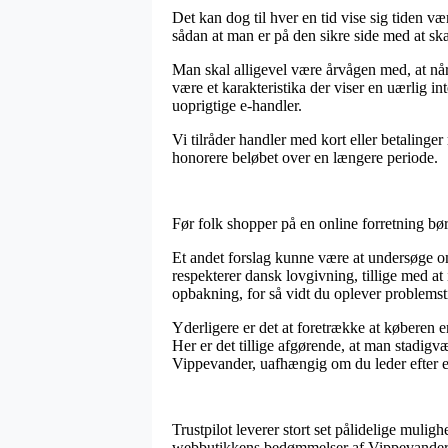
Det kan dog til hver en tid vise sig tiden 
sådan at man er på den sikre side med at skaf
Man skal alligevel være årvågen med, at når 
være et karakteristika der viser en uærlig 
uoprigtige e-handler.
Vi tilråder handler med kort eller betalinge
honorere beløbet over en længere periode.
Før folk shopper på en online forretning bør
Et andet forslag kunne være at undersøge o
respekterer dansk lovgivning, tillige med at 
opbakning, for så vidt du oplever problemsti
Yderligere er det at foretrække at køberen e
Her er det tillige afgørende, at man stadig
Vippevander, uafhængig om du leder efter et 
Trustpilot leverer stort set pålidelige muligh
webbutikkens bedømmelser af Vippevander