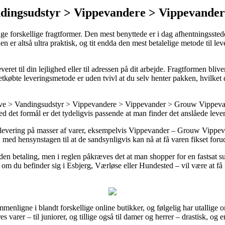
dingsudstyr > Vippevandere > Vippevande
nge forskellige fragtformer. Den mest benyttede er i dag afhentningsstede
en er altså ultra praktisk, og tit endda den mest betalelige metode til
eret til din lejlighed eller til adressen på dit arbejde. Fragtformen bliv
tkøbte leveringsmetode er uden tvivl at du selv henter pakken, hvilket 
e > Vandingsudstyr > Vippevandere > Vippevander > Grouw Vippevande
d det formål er det tydeligvis passende at man finder det anslåede lever
 levering på masser af varer, eksempelvis Vippevander – Grouw Vippevan
med hensynstagen til at de sandsynligvis kan nå at få varen fikset forud 
uden betaling, men i reglen påkræves det at man shopper for en fastsat su
om du befinder sig i Esbjerg, Værløse eller Hundested – vil være at få fr
mmenligne i blandt forskellige online butikker, og følgelig har utallige on
 varer – til juniorer, og tillige også til damer og herrer – drastisk, og 