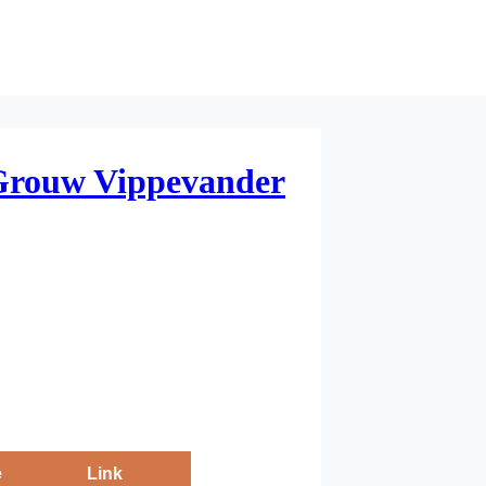
Grouw Vippevander
e
Link