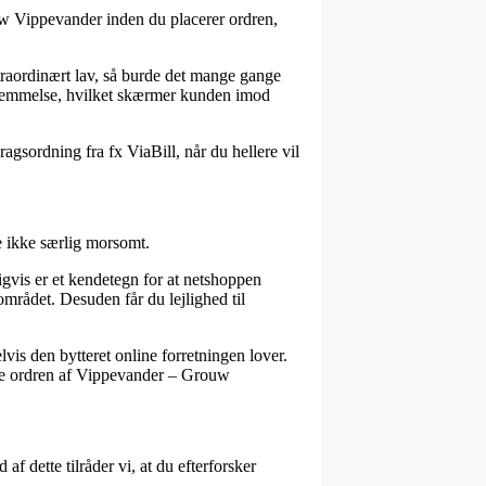
ouw Vippevander inden du placerer ordren,
straordinært lav, så burde det mange gange
bestemmelse, hvilket skærmer kunden imod
agsordning fra fx ViaBill, når du hellere vil
ne ikke særlig morsomt.
gvis er et kendetegn for at netshoppen
 området. Desuden får du lejlighed til
vis den bytteret online forretningen lover.
vise ordren af Vippevander – Grouw
af dette tilråder vi, at du efterforsker