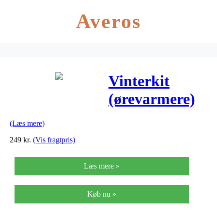
Averos
Vinterkit
(ørevarmere)
til Abus
(Læs mere)
Scraper 3.0 –
249
kr.
(Vis fragtpris)
Signal Orange
Læs mere »
Køb nu »