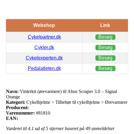
Webshop
Link
Cykelpartner.dk
Besøg
Cykler.dk
Besøg
Cykelexperten.dk
Besøg
Pedalatleten.dk
Besøg
Navn:
Vinterkit (ørevarmere) til Abus Scraper 3.0 – Signal
Orange
Kategori:
Cykelhjelme > Tilbehør til cykelhjelme > Ørevarmere
Producent:
Varenummer:
#81810
EAN:
Vurderet til
4.1
ud af 5 stjerner baseret på
49
anmeldelser