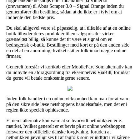
nogle enkelte netshops efter rabatkoder på Vinterkit
(ørevarmere) til Abus Scraper 3.0 – Signal Orange inden du
gennemfører din bestilling, sådan at du ikke er i tvivl om at
indhente den bedste pris.
Du skal alligevel være så påpasselig, at i tilfælde af at en online
butik tilbyder deres produkter til en salgspris der virker
grænseløst billig, så kunne det tit være et signal om en
bedragerisk e-butik. Bestillinger med kort er på den anden side
en del af en anordning, hvilket støtter folk imod uægte online
firmaer.
Generelt foreslår vi kortkøb eller MobilePay. Som alternativ kan
du udnytte en afdragsordning fra eksempelvis ViaBill, forudsat
du gerne vil betale omkostningerne senere.
Inden folk handler i en online virksomhed kan man for at være
på den sikre side læse netshoppens handelsaftale, men det er i
reglen ikke specielt ophidsende.
Et nemt alternativ kan være at se hvorvidt netbutikken er e-
mærket, hvilket generelt er et bevis på at online webshoppen
forsvarer den officielle danske lovgivning, foruden at
netbutikken jævnligt ses til af fagfolk som er indført i vilkårene