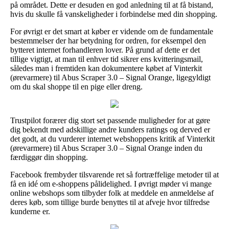
på området. Dette er desuden en god anledning til at få bistand,
hvis du skulle få vanskeligheder i forbindelse med din shopping.
For øvrigt er det smart at køber er vidende om de fundamentale
bestemmelser der har betydning for ordren, for eksempel den
bytteret internet forhandleren lover. På grund af dette er det
tillige vigtigt, at man til enhver tid sikrer ens kvitteringsmail,
således man i fremtiden kan dokumentere købet af Vinterkit
(ørevarmere) til Abus Scraper 3.0 – Signal Orange, ligegyldigt
om du skal shoppe til en pige eller dreng.
Trustpilot forærer dig stort set passende muligheder for at gøre
dig bekendt med adskillige andre kunders ratings og derved er
det godt, at du vurderer internet webshoppens kritik af Vinterkit
(ørevarmere) til Abus Scraper 3.0 – Signal Orange inden du
færdiggør din shopping.
Facebook frembyder tilsvarende ret så fortræffelige metoder til at
få en idé om e-shoppens pålidelighed. I øvrigt møder vi mange
online webshops som tilbyder folk at meddele en anmeldelse af
deres køb, som tillige burde benyttes til at afveje hvor tilfredse
kunderne er.