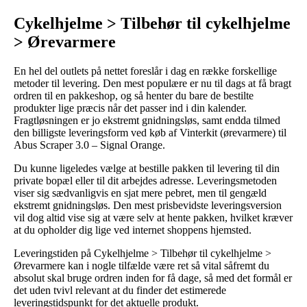
Cykelhjelme > Tilbehør til cykelhjelme
> Ørevarmere
En hel del outlets på nettet foreslår i dag en række forskellige
metoder til levering. Den mest populære er nu til dags at få bragt
ordren til en pakkeshop, og så henter du bare de bestilte
produkter lige præcis når det passer ind i din kalender.
Fragtløsningen er jo ekstremt gnidningsløs, samt endda tilmed
den billigste leveringsform ved køb af Vinterkit (ørevarmere) til
Abus Scraper 3.0 – Signal Orange.
Du kunne ligeledes vælge at bestille pakken til levering til din
private bopæl eller til dit arbejdes adresse. Leveringsmetoden
viser sig sædvanligvis en sjat mere pebret, men til gengæld
ekstremt gnidningsløs. Den mest prisbevidste leveringsversion
vil dog altid vise sig at være selv at hente pakken, hvilket kræver
at du opholder dig lige ved internet shoppens hjemsted.
Leveringstiden på Cykelhjelme > Tilbehør til cykelhjelme >
Ørevarmere kan i nogle tilfælde være ret så vital såfremt du
absolut skal bruge ordren inden for få dage, så med det formål er
det uden tvivl relevant at du finder det estimerede
leveringstidspunkt for det aktuelle produkt.