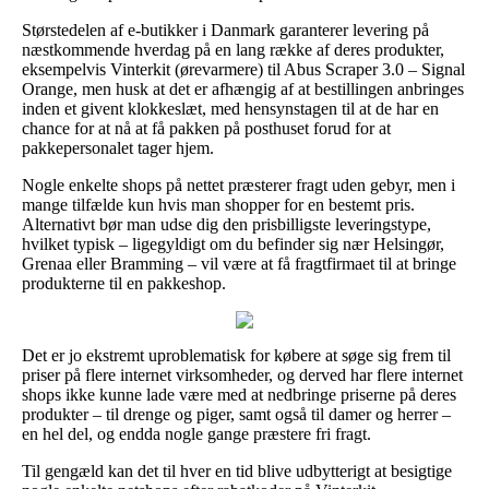
Størstedelen af e-butikker i Danmark garanterer levering på
næstkommende hverdag på en lang række af deres produkter,
eksempelvis Vinterkit (ørevarmere) til Abus Scraper 3.0 – Signal
Orange, men husk at det er afhængig af at bestillingen anbringes
inden et givent klokkeslæt, med hensynstagen til at de har en
chance for at nå at få pakken på posthuset forud for at
pakkepersonalet tager hjem.
Nogle enkelte shops på nettet præsterer fragt uden gebyr, men i
mange tilfælde kun hvis man shopper for en bestemt pris.
Alternativt bør man udse dig den prisbilligste leveringstype,
hvilket typisk – ligegyldigt om du befinder sig nær Helsingør,
Grenaa eller Bramming – vil være at få fragtfirmaet til at bringe
produkterne til en pakkeshop.
Det er jo ekstremt uproblematisk for købere at søge sig frem til
priser på flere internet virksomheder, og derved har flere internet
shops ikke kunne lade være med at nedbringe priserne på deres
produkter – til drenge og piger, samt også til damer og herrer –
en hel del, og endda nogle gange præstere fri fragt.
Til gengæld kan det til hver en tid blive udbytterigt at besigtige