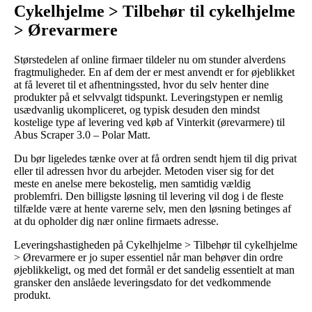
Cykelhjelme > Tilbehør til cykelhjelme
> Ørevarmere
Størstedelen af online firmaer tildeler nu om stunder alverdens
fragtmuligheder. En af dem der er mest anvendt er for øjeblikket
at få leveret til et afhentningssted, hvor du selv henter dine
produkter på et selvvalgt tidspunkt. Leveringstypen er nemlig
usædvanlig ukompliceret, og typisk desuden den mindst
kostelige type af levering ved køb af Vinterkit (ørevarmere) til
Abus Scraper 3.0 – Polar Matt.
Du bør ligeledes tænke over at få ordren sendt hjem til dig privat
eller til adressen hvor du arbejder. Metoden viser sig for det
meste en anelse mere bekostelig, men samtidig vældig
problemfri. Den billigste løsning til levering vil dog i de fleste
tilfælde være at hente varerne selv, men den løsning betinges af
at du opholder dig nær online firmaets adresse.
Leveringshastigheden på Cykelhjelme > Tilbehør til cykelhjelme
> Ørevarmere er jo super essentiel når man behøver din ordre
øjeblikkeligt, og med det formål er det sandelig essentielt at man
gransker den anslåede leveringsdato for det vedkommende
produkt.