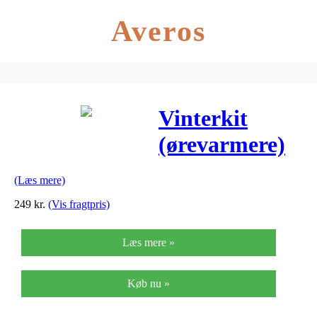
Averos
Vinterkit
(ørevarmere)
til Abus
(Læs mere)
Scraper 3.0 –
249
kr.
(Vis fragtpris)
Polar Matt
Læs mere »
Køb nu »