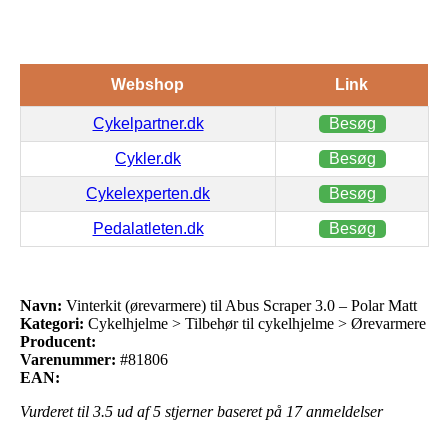
Webshop
Link
Cykelpartner.dk
Besøg
Cykler.dk
Besøg
Cykelexperten.dk
Besøg
Pedalatleten.dk
Besøg
Navn:
Vinterkit (ørevarmere) til Abus Scraper 3.0 – Polar Matt
Kategori:
Cykelhjelme > Tilbehør til cykelhjelme > Ørevarmere
Producent:
Varenummer:
#81806
EAN:
Vurderet til
3.5
ud af 5 stjerner baseret på
17
anmeldelser