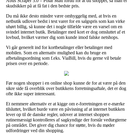
Abus Scraper 3.0 – Polar Matt forud for at du shopper, så man er
skudsikker på at få fat i den bedste pris.
Du må ikke desto mindre være omhyggelig med, at hvis en
netbutik udlover bedst i test varer for en salgspris som kan virke
uhørt billig, så kunne det i nogle tilfælde være en varsel om en
svindel internet butik. Betalinger med kort er dog omsluttet af et
lovbud, hvilket værner dig som kunde imod falske netshops.
Vi går generelt ind for kortbetalinger eller betalinger med
mobilen. Som en alternativ mulighed kan du bruge en
afbetalingsordning som f.eks. ViaBill, hvis du gerne vil betale
prisen over en periode.
Før nogen shopper i en online shop kunne de for at være på den
sikre side få overblik over butikkens forretningsaftale, det er dog
ofte ikke super interessant.
Et nemmere alternativ er at kigge om e-forretningen er e-mærke
tilsluttet, hvilket burde være en påvisning af at internet butikken
lever op til de danske regler, udover at internet shoppen
rutinemæssigt kontrolleres af sagkyndige der forstår vedtægterne
på området. Det giver dig chance for støtte, hvis du møder
udfordringer ved din shopping.