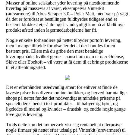
Masser af online selskaber yder levering på næstkommende
hverdag på massevis af varer, eksempelvis Vinterkit
(ørevarmere) til Abus Scraper 3.0 – Polar Matt, men vær på vagt
da det er forudsat at bestillingen fuldbyrdes tidligere end et
bestemt klokkeslæt, så de højst sandsynligt kan nå at få dit nye
produkt afsted inden lagermedarbejderne har fri.
Nogle enkelte forhandlere på nettet tilbyder portofri levering,
men i mange tilfælde forudsætter det at der handles for en
bestemt pris. Ellers må du gribe den mest betalelige
leveringsmåde, hvilket gerne – uanset om man er nær Odense,
Skive eller Ebeltoft – vil være at få dem til at bringe produkterne
til et afhentningssted.
Det er efterhånden usædvanlig smart for enhver at finde de
laveste priser hos diverse online butikker, og herved har utallige
shops på nettet fundet det nødvendigt at mindske priserne på
specielt deres bedst i test produkter – til babyer og børn, og
ligeledes til mænd og kvinder – drastisk, og endda nogle gange
love gratis levering.
Trods dette kan det immervæk vise sig rentabelt at efterprøve
nogle firmaer på nettet efter udsalg på Vinterkit (ørevarmere) til