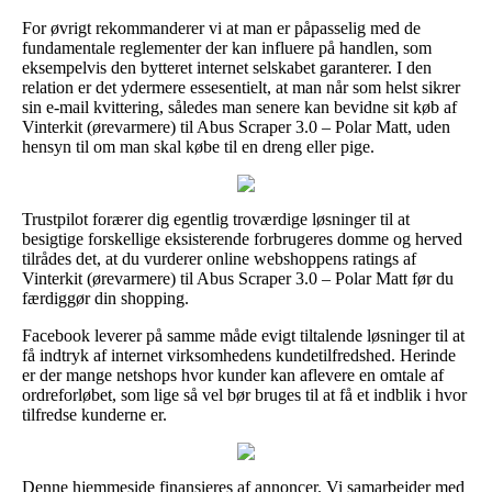
For øvrigt rekommanderer vi at man er påpasselig med de
fundamentale reglementer der kan influere på handlen, som
eksempelvis den bytteret internet selskabet garanterer. I den
relation er det ydermere essesentielt, at man når som helst sikrer
sin e-mail kvittering, således man senere kan bevidne sit køb af
Vinterkit (ørevarmere) til Abus Scraper 3.0 – Polar Matt, uden
hensyn til om man skal købe til en dreng eller pige.
Trustpilot forærer dig egentlig troværdige løsninger til at
besigtige forskellige eksisterende forbrugeres domme og herved
tilrådes det, at du vurderer online webshoppens ratings af
Vinterkit (ørevarmere) til Abus Scraper 3.0 – Polar Matt før du
færdiggør din shopping.
Facebook leverer på samme måde evigt tiltalende løsninger til at
få indtryk af internet virksomhedens kundetilfredshed. Herinde
er der mange netshops hvor kunder kan aflevere en omtale af
ordreforløbet, som lige så vel bør bruges til at få et indblik i hvor
tilfredse kunderne er.
Denne hjemmeside finansieres af annoncer. Vi samarbejder med