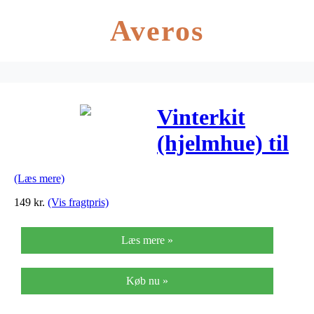
Averos
Vinterkit
(hjelmhue) til
Abus
(Læs mere)
cykelhjelme –
149
kr.
(Vis fragtpris)
Barn
Læs mere »
Køb nu »