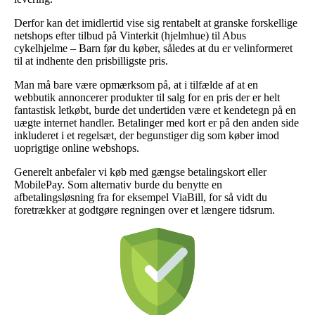
Derfor kan det imidlertid vise sig rentabelt at granske forskellige
netshops efter tilbud på Vinterkit (hjelmhue) til Abus
cykelhjelme – Barn før du køber, således at du er velinformeret
til at indhente den prisbilligste pris.
Man må bare være opmærksom på, at i tilfælde af at en
webbutik annoncerer produkter til salg for en pris der er helt
fantastisk letkøbt, burde det undertiden være et kendetegn på en
uægte internet handler. Betalinger med kort er på den anden side
inkluderet i et regelsæt, der begunstiger dig som køber imod
uoprigtige online webshops.
Generelt anbefaler vi køb med gængse betalingskort eller
MobilePay. Som alternativ burde du benytte en
afbetalingsløsning fra for eksempel ViaBill, for så vidt du
foretrækker at godtgøre regningen over et længere tidsrum.