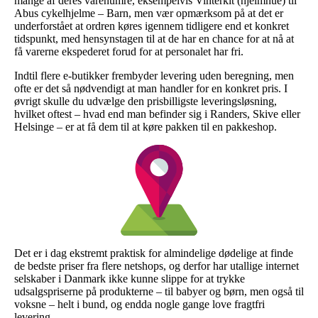
mange af deres varenumre, eksempelvis Vinterkit (hjelmhue) til
Abus cykelhjelme – Barn, men vær opmærksom på at det er
underforstået at ordren køres igennem tidligere end et konkret
tidspunkt, med hensynstagen til at de har en chance for at nå at
få varerne ekspederet forud for at personalet har fri.
Indtil flere e-butikker frembyder levering uden beregning, men
ofte er det så nødvendigt at man handler for en konkret pris. I
øvrigt skulle du udvælge den prisbilligste leveringsløsning,
hvilket oftest – hvad end man befinder sig i Randers, Skive eller
Helsinge – er at få dem til at køre pakken til en pakkeshop.
Det er i dag ekstremt praktisk for almindelige dødelige at finde
de bedste priser fra flere netshops, og derfor har utallige internet
selskaber i Danmark ikke kunne slippe for at trykke
udsalgspriserne på produkterne – til babyer og børn, men også til
voksne – helt i bund, og endda nogle gange love fragtfri
levering.