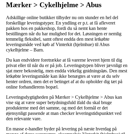
Mærker > Cykelhjelme > Abus
Adskillige online butikker tilbyder nu om stunder en hel del
forskellige leveringstyper. En yndling er p.t. at få afleveret
pakken hos en pakkeshop, fordi du så nemt kan hente
bestillingen når du har mulighed for det. Løsningen er nemlig
temmelig fleksibel, samt oftest endda den mest letkøbte
leveringsmåde ved køb af Vinterkit (hjelmhue) til Abus
cykelhjelme – Barn.
Du kan endvidere foretrække at få varerne leveret hjem til dig
privat eller til når du er på job. Leveringstypen bliver jævnligt en
sjat mere bekostelig, men endda virkelig gnidningsløs. Den mest
letkøbte leveringsmåde kan ikke benægtes at være at du selv
henter ordren, men det er betinget af at du opholder dig tæt på
online forhandlerens bopæl.
Leveringsdygtigheden på Mærker > Cykelhjelme > Abus kan
vise sig at være super betydningsfuld ifald du skal bruge
produkterne med det samme, og med det formål er det
øjensynligt passende at man checker leveringstidspunktet ved
den relevante vare.
En masse e-handler byder på levering på næste hverdag på