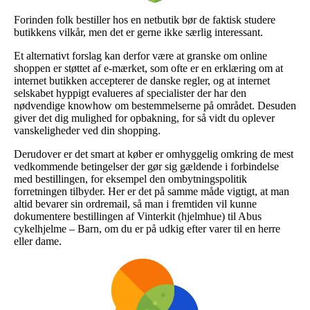
Forinden folk bestiller hos en netbutik bør de faktisk studere
butikkens vilkår, men det er gerne ikke særlig interessant.
Et alternativt forslag kan derfor være at granske om online
shoppen er støttet af e-mærket, som ofte er en erklæring om at
internet butikken accepterer de danske regler, og at internet
selskabet hyppigt evalueres af specialister der har den
nødvendige knowhow om bestemmelserne på området. Desuden
giver det dig mulighed for opbakning, for så vidt du oplever
vanskeligheder ved din shopping.
Derudover er det smart at køber er omhyggelig omkring de mest
vedkommende betingelser der gør sig gældende i forbindelse
med bestillingen, for eksempel den ombytningspolitik
forretningen tilbyder. Her er det på samme måde vigtigt, at man
altid bevarer sin ordremail, så man i fremtiden vil kunne
dokumentere bestillingen af Vinterkit (hjelmhue) til Abus
cykelhjelme – Barn, om du er på udkig efter varer til en herre
eller dame.