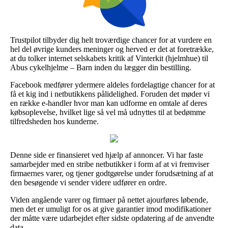
Trustpilot tilbyder dig helt troværdige chancer for at vurdere en
hel del øvrige kunders meninger og herved er det at foretrække,
at du tolker internet selskabets kritik af Vinterkit (hjelmhue) til
Abus cykelhjelme – Barn inden du lægger din bestilling.
Facebook medfører ydermere aldeles fordelagtige chancer for at
få et kig ind i netbutikkens pålidelighed. Foruden det møder vi
en række e-handler hvor man kan udforme en omtale af deres
købsoplevelse, hvilket lige så vel må udnyttes til at bedømme
tilfredsheden hos kunderne.
Denne side er finansieret ved hjælp af annoncer. Vi har faste
samarbejder med en stribe netbutikker i form af at vi fremviser
firmaernes varer, og tjener godtgørelse under forudsætning af at
den besøgende vi sender videre udfører en ordre.
Viden angående varer og firmaer på nettet ajourføres løbende,
men det er umuligt for os at give garantier imod modifikationer
der måtte være udarbejdet efter sidste opdatering af de anvendte
data.