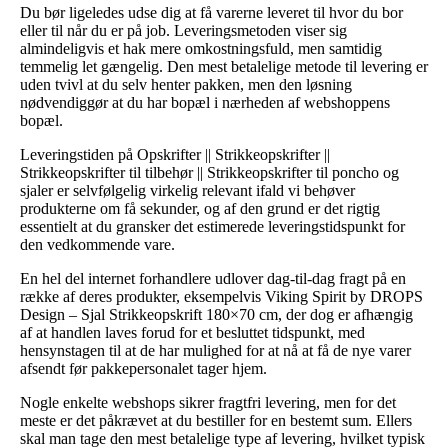
Du bør ligeledes udse dig at få varerne leveret til hvor du bor
eller til når du er på job. Leveringsmetoden viser sig
almindeligvis et hak mere omkostningsfuld, men samtidig
temmelig let gængelig. Den mest betalelige metode til levering er
uden tvivl at du selv henter pakken, men den løsning
nødvendiggør at du har bopæl i nærheden af webshoppens
bopæl.
Leveringstiden på Opskrifter || Strikkeopskrifter ||
Strikkeopskrifter til tilbehør || Strikkeopskrifter til poncho og
sjaler er selvfølgelig virkelig relevant ifald vi behøver
produkterne om få sekunder, og af den grund er det rigtig
essentielt at du gransker det estimerede leveringstidspunkt for
den vedkommende vare.
En hel del internet forhandlere udlover dag-til-dag fragt på en
række af deres produkter, eksempelvis Viking Spirit by DROPS
Design – Sjal Strikkeopskrift 180×70 cm, der dog er afhængig
af at handlen laves forud for et besluttet tidspunkt, med
hensynstagen til at de har mulighed for at nå at få de nye varer
afsendt før pakkepersonalet tager hjem.
Nogle enkelte webshops sikrer fragtfri levering, men for det
meste er det påkrævet at du bestiller for en bestemt sum. Ellers
skal man tage den mest betalelige type af levering, hvilket typisk