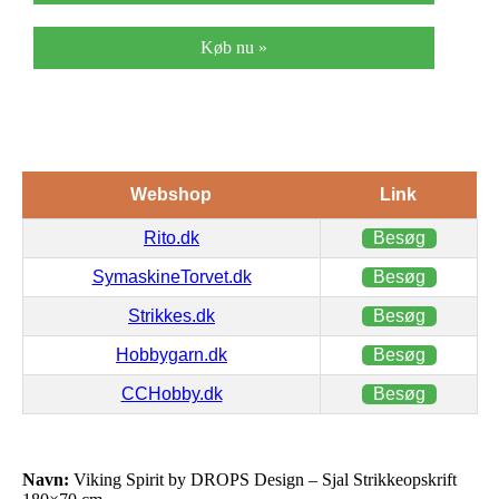
Køb nu »
Webshop
Link
Rito.dk
Besøg
SymaskineTorvet.dk
Besøg
Strikkes.dk
Besøg
Hobbygarn.dk
Besøg
CCHobby.dk
Besøg
Navn:
Viking Spirit by DROPS Design – Sjal Strikkeopskrift