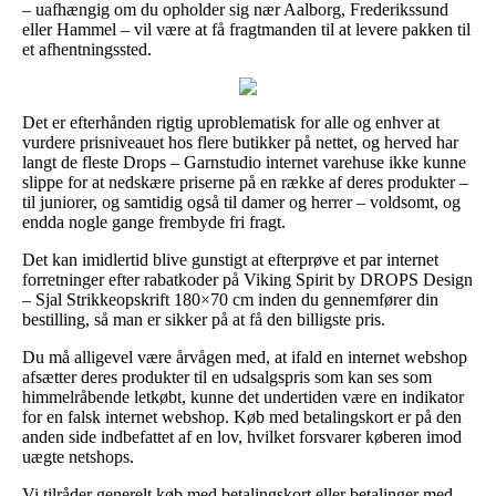
– uafhængig om du opholder sig nær Aalborg, Frederikssund
eller Hammel – vil være at få fragtmanden til at levere pakken til
et afhentningssted.
Det er efterhånden rigtig uproblematisk for alle og enhver at
vurdere prisniveauet hos flere butikker på nettet, og herved har
langt de fleste Drops – Garnstudio internet varehuse ikke kunne
slippe for at nedskære priserne på en række af deres produkter –
til juniorer, og samtidig også til damer og herrer – voldsomt, og
endda nogle gange frembyde fri fragt.
Det kan imidlertid blive gunstigt at efterprøve et par internet
forretninger efter rabatkoder på Viking Spirit by DROPS Design
– Sjal Strikkeopskrift 180×70 cm inden du gennemfører din
bestilling, så man er sikker på at få den billigste pris.
Du må alligevel være årvågen med, at ifald en internet webshop
afsætter deres produkter til en udsalgspris som kan ses som
himmelråbende letkøbt, kunne det undertiden være en indikator
for en falsk internet webshop. Køb med betalingskort er på den
anden side indbefattet af en lov, hvilket forsvarer køberen imod
uægte netshops.
Vi tilråder generelt køb med betalingskort eller betalinger med