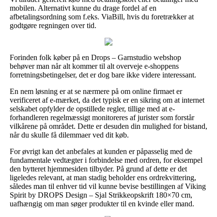
mobilen. Alternativt kunne du drage fordel af en
afbetalingsordning som f.eks. ViaBill, hvis du foretrækker at
godtgøre regningen over tid.
Forinden folk køber på en Drops – Garnstudio webshop
behøver man når alt kommer til alt overveje e-shoppens
forretningsbetingelser, det er dog bare ikke videre interessant.
En nem løsning er at se nærmere på om online firmaet er
verificeret af e-mærket, da det typisk er en sikring om at internet
selskabet opfylder de opstillede regler, tillige med at e-
forhandleren regelmæssigt monitoreres af jurister som forstår
vilkårene på området. Dette er desuden din mulighed for bistand,
når du skulle få dilemmaer ved dit køb.
For øvrigt kan det anbefales at kunden er påpasselig med de
fundamentale vedtægter i forbindelse med ordren, for eksempel
den bytteret hjemmesiden tilbyder. På grund af dette er det
ligeledes relevant, at man stadig beholder ens ordrekvittering,
således man til enhver tid vil kunne bevise bestillingen af Viking
Spirit by DROPS Design – Sjal Strikkeopskrift 180×70 cm,
uafhængig om man søger produkter til en kvinde eller mand.