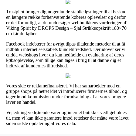
Trustpilot bringer dig nogenlunde stabile løsninger til at beskue
en længere række forhenværende køberes oplevelser og derfor
er det fornuftigt, at du undersøger webbutikkens vurderinger af
Viking Spirit by DROPS Design – Sjal Strikkeopskrift 180×70
cm før du køber.
Facebook indebærer for øvrigt tilpas tiltalende metoder til at få
indblik i internet selskabets kundetilfredshed. Derudover ser vi
endda webshops hvor du kan nedfælde en evaluering af deres
købsoplevelse, som tillige kan tages i brug til at danne dig et
indtryk af kundernes tilfredshed.
Vores side er reklamefinansieret. Vi har samarbejder med en
gruppe shops på nettet idet vi introducerer firmaernes tilbud, og
tager imod kommission under forudsætning af at vores brugere
laver en handel.
Vejledning vedrørende varer og internet butikker vedligeholdes
tit, men vi kan ikke garantere imod rettelser der måtte være lavet
siden sidste opdatering af vores data.