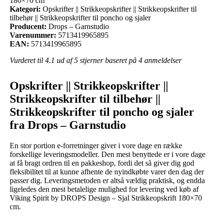
180×70 cm
Kategori:
Opskrifter || Strikkeopskrifter || Strikkeopskrifter til
tilbehør || Strikkeopskrifter til poncho og sjaler
Producent:
Drops – Garnstudio
Varenummer:
5713419965895
EAN:
5713419965895
Vurderet til
4.1
ud af 5 stjerner baseret på
4
anmeldelser
Opskrifter || Strikkeopskrifter ||
Strikkeopskrifter til tilbehør ||
Strikkeopskrifter til poncho og sjaler
fra Drops – Garnstudio
En stor portion e-forretninger giver i vore dage en række
forskellige leveringsmodeller. Den mest benyttede er i vore dage
at få bragt ordren til en pakkeshop, fordi det så giver dig god
fleksibilitet til at kunne afhente de nyindkøbte varer den dag der
passer dig. Leveringsmetoden er altså vældig praktisk, og endda
ligeledes den mest betalelige mulighed for levering ved køb af
Viking Spirit by DROPS Design – Sjal Strikkeopskrift 180×70
cm.