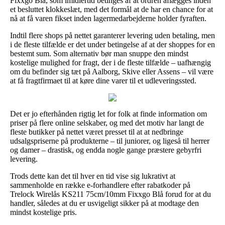
Fixxgo Blå, som imidlertid betinges af at ordren aflægges inden
et besluttet klokkeslæt, med det formål at de har en chance for at
nå at få varen fikset inden lagermedarbejderne holder fyraften.
Indtil flere shops på nettet garanterer levering uden betaling, men
i de fleste tilfælde er det under betingelse af at der shoppes for en
bestemt sum. Som alternativ bør man snuppe den mindst
kostelige mulighed for fragt, der i de fleste tilfælde – uafhængig
om du befinder sig tæt på Aalborg, Skive eller Assens – vil være
at få fragtfirmaet til at køre dine varer til et udleveringssted.
Det er jo efterhånden rigtig let for folk at finde information om
priser på flere online selskaber, og med det motiv har langt de
fleste butikker på nettet været presset til at at nedbringe
udsalgspriserne på produkterne – til juniorer, og ligeså til herrer
og damer – drastisk, og endda nogle gange præstere gebyrfri
levering.
Trods dette kan det til hver en tid vise sig lukrativt at
sammenholde en række e-forhandlere efter rabatkoder på
Trelock Wirelås KS211 75cm/10mm Fixxgo Blå forud for at du
handler, således at du er usvigeligt sikker på at modtage den
mindst kostelige pris.