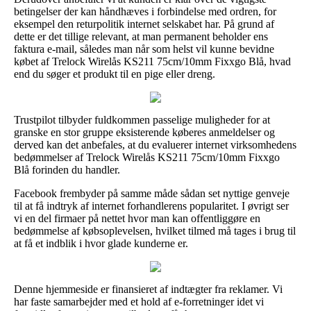
betingelser der kan håndhæves i forbindelse med ordren, for
eksempel den returpolitik internet selskabet har. På grund af
dette er det tillige relevant, at man permanent beholder ens
faktura e-mail, således man når som helst vil kunne bevidne
købet af Trelock Wirelås KS211 75cm/10mm Fixxgo Blå, hvad
end du søger et produkt til en pige eller dreng.
Trustpilot tilbyder fuldkommen passelige muligheder for at
granske en stor gruppe eksisterende køberes anmeldelser og
derved kan det anbefales, at du evaluerer internet virksomhedens
bedømmelser af Trelock Wirelås KS211 75cm/10mm Fixxgo
Blå forinden du handler.
Facebook frembyder på samme måde sådan set nyttige genveje
til at få indtryk af internet forhandlerens popularitet. I øvrigt ser
vi en del firmaer på nettet hvor man kan offentliggøre en
bedømmelse af købsoplevelsen, hvilket tilmed må tages i brug til
at få et indblik i hvor glade kunderne er.
Denne hjemmeside er finansieret af indtægter fra reklamer. Vi
har faste samarbejder med et hold af e-forretninger idet vi