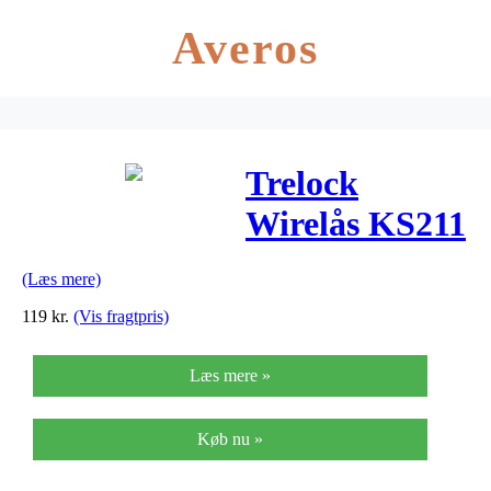
Averos
Trelock
Wirelås KS211
75cm/10mm
(Læs mere)
Fixxgo Blå
119
kr.
(Vis fragtpris)
Læs mere »
Køb nu »