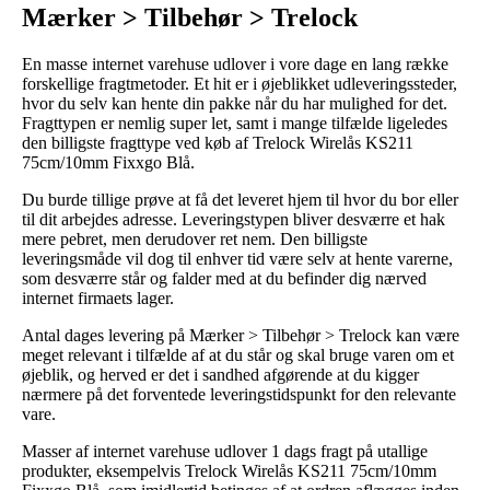
Mærker > Tilbehør > Trelock
En masse internet varehuse udlover i vore dage en lang række
forskellige fragtmetoder. Et hit er i øjeblikket udleveringssteder,
hvor du selv kan hente din pakke når du har mulighed for det.
Fragttypen er nemlig super let, samt i mange tilfælde ligeledes
den billigste fragttype ved køb af Trelock Wirelås KS211
75cm/10mm Fixxgo Blå.
Du burde tillige prøve at få det leveret hjem til hvor du bor eller
til dit arbejdes adresse. Leveringstypen bliver desværre et hak
mere pebret, men derudover ret nem. Den billigste
leveringsmåde vil dog til enhver tid være selv at hente varerne,
som desværre står og falder med at du befinder dig nærved
internet firmaets lager.
Antal dages levering på Mærker > Tilbehør > Trelock kan være
meget relevant i tilfælde af at du står og skal bruge varen om et
øjeblik, og herved er det i sandhed afgørende at du kigger
nærmere på det forventede leveringstidspunkt for den relevante
vare.
Masser af internet varehuse udlover 1 dags fragt på utallige
produkter, eksempelvis Trelock Wirelås KS211 75cm/10mm