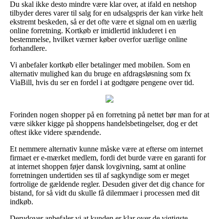
Du skal ikke desto mindre være klar over, at ifald en netshop
tilbyder deres varer til salg for en udsalgspris der kan virke helt
ekstremt beskeden, så er det ofte være et signal om en uærlig
online forretning. Kortkøb er imidlertid inkluderet i en
bestemmelse, hvilket værner køber overfor uærlige online
forhandlere.
Vi anbefaler kortkøb eller betalinger med mobilen. Som en
alternativ mulighed kan du bruge en afdragsløsning som fx
ViaBill, hvis du ser en fordel i at godtgøre pengene over tid.
Forinden nogen shopper på en forretning på nettet bør man for at
være sikker kigge på shoppens handelsbetingelser, dog er det
oftest ikke videre spændende.
Et nemmere alternativ kunne måske være at efterse om internet
firmaet er e-mærket medlem, fordi det burde være en garanti for
at internet shoppen føjer dansk lovgivning, samt at online
forretningen undertiden ses til af sagkyndige som er meget
fortrolige de gældende regler. Desuden giver det dig chance for
bistand, for så vidt du skulle få dilemmaer i processen med dit
indkøb.
Derudover anbefaler vi at kunden er klar over de vigtigste