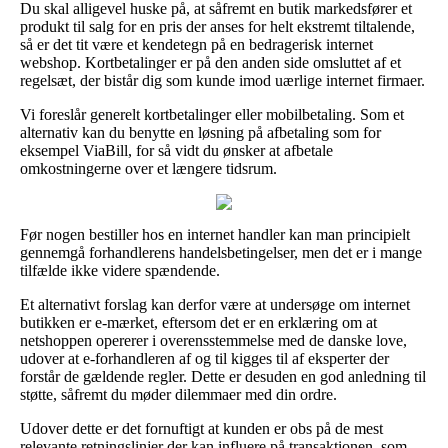
Du skal alligevel huske på, at såfremt en butik markedsfører et
produkt til salg for en pris der anses for helt ekstremt tiltalende,
så er det tit være et kendetegn på en bedragerisk internet
webshop. Kortbetalinger er på den anden side omsluttet af et
regelsæt, der bistår dig som kunde imod uærlige internet firmaer.
Vi foreslår generelt kortbetalinger eller mobilbetaling. Som et
alternativ kan du benytte en løsning på afbetaling som for
eksempel ViaBill, for så vidt du ønsker at afbetale
omkostningerne over et længere tidsrum.
Før nogen bestiller hos en internet handler kan man principielt
gennemgå forhandlerens handelsbetingelser, men det er i mange
tilfælde ikke videre spændende.
Et alternativt forslag kan derfor være at undersøge om internet
butikken er e-mærket, eftersom det er en erklæring om at
netshoppen opererer i overensstemmelse med de danske love,
udover at e-forhandleren af og til kigges til af eksperter der
forstår de gældende regler. Dette er desuden en god anledning til
støtte, såfremt du møder dilemmaer med din ordre.
Udover dette er det fornuftigt at kunden er obs på de mest
relevante retningslinjer der kan influere på transaktionen, som