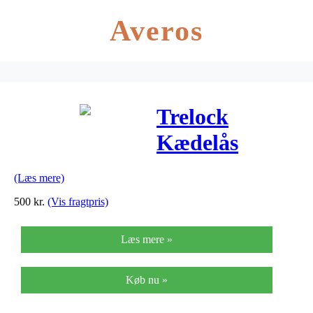
Averos
Trelock
Kædelås
BC515, Sort
(Læs mere)
500
kr.
(Vis fragtpris)
Læs mere »
Køb nu »