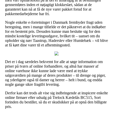
men vær opmærksom på at det er afhængig af at bestillingen
gennemføres inden et nøjagtigt klokkeslæt, sådan at de
garanteret kan nå at få de nye varer pakket forud for at
pakkemedarbejderne har fri.
Nogle enkelte e-forretninger i Danmark frembyder fragt uden
beregning, men i mange tilfælde er det påkrævet at du indkøber
for en bestemt pris. Desuden kunne man beslutte sig for den
mindst kostelige leveringsudgave, hvilket tit – uanset om du
opholder sig nær Taastrup, Haderslev eller Humlebæk – vil blive
at få kørt dine varer til et afhentningssted.
Det er i dag særdeles bekvemt for alle at søge information om
priser på tværs af online forhandlere, og altså har masser af
online varehuse ikke kunne lade være med at trykke
salgsværdien på mange af deres produkter – til drenge og piger,
og yderligere også til damer og herrer – helt i bund, og endda
nogle gange sikre fragtfri levering.
Derfor kan det trods alt vise sig indbringende at inspicere enkelte
online firmaer efter udsalg på Trelock Kædelås BC515, Sort
forinden du bestiller, så du er skudsikker på at opnå den billigste
pris.