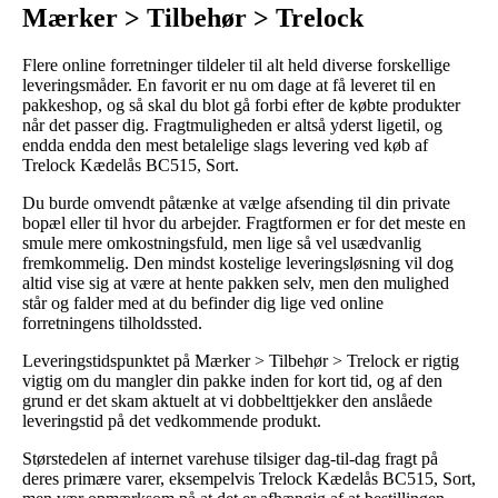
Mærker > Tilbehør > Trelock
Flere online forretninger tildeler til alt held diverse forskellige
leveringsmåder. En favorit er nu om dage at få leveret til en
pakkeshop, og så skal du blot gå forbi efter de købte produkter
når det passer dig. Fragtmuligheden er altså yderst ligetil, og
endda endda den mest betalelige slags levering ved køb af
Trelock Kædelås BC515, Sort.
Du burde omvendt påtænke at vælge afsending til din private
bopæl eller til hvor du arbejder. Fragtformen er for det meste en
smule mere omkostningsfuld, men lige så vel usædvanlig
fremkommelig. Den mindst kostelige leveringsløsning vil dog
altid vise sig at være at hente pakken selv, men den mulighed
står og falder med at du befinder dig lige ved online
forretningens tilholdssted.
Leveringstidspunktet på Mærker > Tilbehør > Trelock er rigtig
vigtig om du mangler din pakke inden for kort tid, og af den
grund er det skam aktuelt at vi dobbelttjekker den anslåede
leveringstid på det vedkommende produkt.
Størstedelen af internet varehuse tilsiger dag-til-dag fragt på
deres primære varer, eksempelvis Trelock Kædelås BC515, Sort,