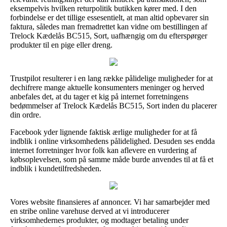
eksempelvis hvilken returpolitik butikken kører med. I den
forbindelse er det tillige essesentielt, at man altid opbevarer sin
faktura, således man fremadrettet kan vidne om bestillingen af
Trelock Kædelås BC515, Sort, uafhængig om du efterspørger
produkter til en pige eller dreng.
Trustpilot resulterer i en lang række pålidelige muligheder for at
dechifrere mange aktuelle konsumenters meninger og herved
anbefales det, at du tager et kig på internet forretningens
bedømmelser af Trelock Kædelås BC515, Sort inden du placerer
din ordre.
Facebook yder lignende faktisk ærlige muligheder for at få
indblik i online virksomhedens pålidelighed. Desuden ses endda
internet forretninger hvor folk kan aflevere en vurdering af
købsoplevelsen, som på samme måde burde anvendes til at få et
indblik i kundetilfredsheden.
Vores website finansieres af annoncer. Vi har samarbejder med
en stribe online varehuse derved at vi introducerer
virksomhedernes produkter, og modtager betaling under