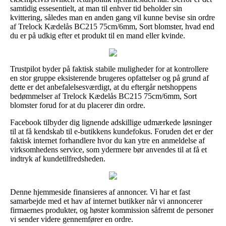
samtidig essesentielt, at man til enhver tid beholder sin
kvittering, således man en anden gang vil kunne bevise sin ordre
af Trelock Kædelås BC215 75cm/6mm, Sort blomster, hvad end
du er på udkig efter et produkt til en mand eller kvinde.
Trustpilot byder på faktisk stabile muligheder for at kontrollere
en stor gruppe eksisterende brugeres opfattelser og på grund af
dette er det anbefalelsesværdigt, at du eftergår netshoppens
bedømmelser af Trelock Kædelås BC215 75cm/6mm, Sort
blomster forud for at du placerer din ordre.
Facebook tilbyder dig lignende adskillige udmærkede løsninger
til at få kendskab til e-butikkens kundefokus. Foruden det er der
faktisk internet forhandlere hvor du kan ytre en anmeldelse af
virksomhedens service, som ydermere bør anvendes til at få et
indtryk af kundetilfredsheden.
Denne hjemmeside finansieres af annoncer. Vi har et fast
samarbejde med et hav af internet butikker når vi annoncerer
firmaernes produkter, og høster kommission såfremt de personer
vi sender videre gennemfører en ordre.