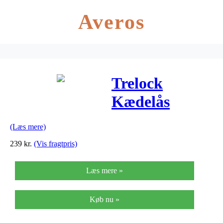
Averos
Trelock
Kædelås
BC215
(Læs mere)
75cm/6mm,
239
kr.
(Vis fragtpris)
Sort blomster
Læs mere »
Køb nu »