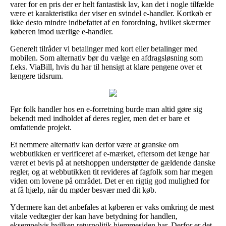
varer for en pris der er helt fantastisk lav, kan det i nogle tilfælde
være et karakteristika der viser en svindel e-handler. Kortkøb er
ikke desto mindre indbefattet af en forordning, hvilket skærmer
køberen imod uærlige e-handler.
Generelt tilråder vi betalinger med kort eller betalinger med
mobilen. Som alternativ bør du vælge en afdragsløsning som
f.eks. ViaBill, hvis du har til hensigt at klare pengene over et
længere tidsrum.
Før folk handler hos en e-forretning burde man altid gøre sig
bekendt med indholdet af deres regler, men det er bare et
omfattende projekt.
Et nemmere alternativ kan derfor være at granske om
webbutikken er verificeret af e-mærket, eftersom det længe har
været et bevis på at netshoppen understøtter de gældende danske
regler, og at webbutikken tit revideres af fagfolk som har megen
viden om lovene på området. Det er en rigtig god mulighed for
at få hjælp, når du møder besvær med dit køb.
Ydermere kan det anbefales at køberen er vaks omkring de mest
vitale vedtægter der kan have betydning for handlen,
eksempelvis hvilken returpolitik hjemmesiden har. Derfor er det