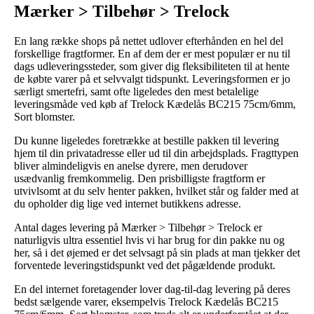
Mærker > Tilbehør > Trelock
En lang række shops på nettet udlover efterhånden en hel del
forskellige fragtformer. En af dem der er mest populær er nu til
dags udleveringssteder, som giver dig fleksibiliteten til at hente
de købte varer på et selvvalgt tidspunkt. Leveringsformen er jo
særligt smertefri, samt ofte ligeledes den mest betalelige
leveringsmåde ved køb af Trelock Kædelås BC215 75cm/6mm,
Sort blomster.
Du kunne ligeledes foretrække at bestille pakken til levering
hjem til din privatadresse eller ud til din arbejdsplads. Fragttypen
bliver almindeligvis en anelse dyrere, men derudover
usædvanlig fremkommelig. Den prisbilligste fragtform er
utvivlsomt at du selv henter pakken, hvilket står og falder med at
du opholder dig lige ved internet butikkens adresse.
Antal dages levering på Mærker > Tilbehør > Trelock er
naturligvis ultra essentiel hvis vi har brug for din pakke nu og
her, så i det øjemed er det selvsagt på sin plads at man tjekker det
forventede leveringstidspunkt ved det pågældende produkt.
En del internet foretagender lover dag-til-dag levering på deres
bedst sælgende varer, eksempelvis Trelock Kædelås BC215