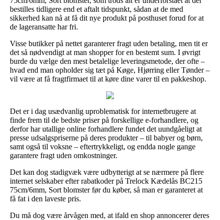
75cm/6mm, Sort blomster, som trods alt er underforstået at der
bestilles tidligere end et aftalt tidspunkt, sådan at de med
sikkerhed kan nå at få dit nye produkt på posthuset forud for at
de lageransatte har fri.
Visse butikker på nettet garanterer fragt uden betaling, men tit er
det så nødvendigt at man shopper for en bestemt sum. I øvrigt
burde du vælge den mest betalelige leveringsmetode, der ofte –
hvad end man opholder sig tæt på Køge, Hjørring eller Tønder –
vil være at få fragtfirmaet til at køre dine varer til en pakkeshop.
Det er i dag usædvanlig uproblematisk for internetbrugere at
finde frem til de bedste priser på forskellige e-forhandlere, og
derfor har utallige online forhandlere fundet det uundgåeligt at
presse udsalgspriserne på deres produkter – til babyer og børn,
samt også til voksne – eftertrykkeligt, og endda nogle gange
garantere fragt uden omkostninger.
Det kan dog stadigvæk være udbytterigt at se nærmere på flere
internet selskaber efter rabatkoder på Trelock Kædelås BC215
75cm/6mm, Sort blomster før du køber, så man er garanteret at
få fat i den laveste pris.
Du må dog være årvågen med, at ifald en shop annoncerer deres