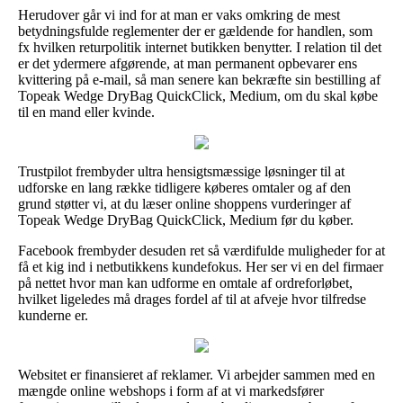
Herudover går vi ind for at man er vaks omkring de mest
betydningsfulde reglementer der er gældende for handlen, som
fx hvilken returpolitik internet butikken benytter. I relation til det
er det ydermere afgørende, at man permanent opbevarer ens
kvittering på e-mail, så man senere kan bekræfte sin bestilling af
Topeak Wedge DryBag QuickClick, Medium, om du skal købe
til en mand eller kvinde.
Trustpilot frembyder ultra hensigtsmæssige løsninger til at
udforske en lang række tidligere køberes omtaler og af den
grund støtter vi, at du læser online shoppens vurderinger af
Topeak Wedge DryBag QuickClick, Medium før du køber.
Facebook frembyder desuden ret så værdifulde muligheder for at
få et kig ind i netbutikkens kundefokus. Her ser vi en del firmaer
på nettet hvor man kan udforme en omtale af ordreforløbet,
hvilket ligeledes må drages fordel af til at afveje hvor tilfredse
kunderne er.
Websitet er finansieret af reklamer. Vi arbejder sammen med en
mængde online webshops i form af at vi markedsfører