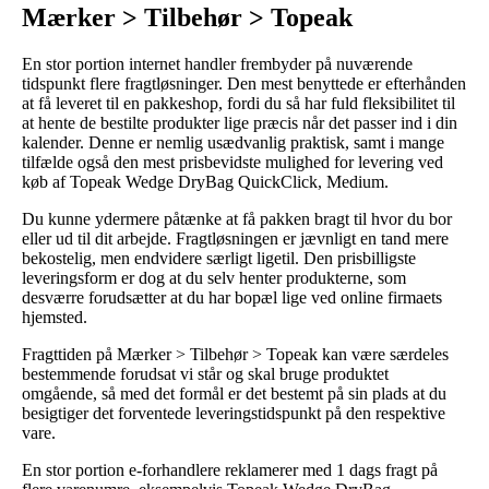
Mærker > Tilbehør > Topeak
En stor portion internet handler frembyder på nuværende
tidspunkt flere fragtløsninger. Den mest benyttede er efterhånden
at få leveret til en pakkeshop, fordi du så har fuld fleksibilitet til
at hente de bestilte produkter lige præcis når det passer ind i din
kalender. Denne er nemlig usædvanlig praktisk, samt i mange
tilfælde også den mest prisbevidste mulighed for levering ved
køb af Topeak Wedge DryBag QuickClick, Medium.
Du kunne ydermere påtænke at få pakken bragt til hvor du bor
eller ud til dit arbejde. Fragtløsningen er jævnligt en tand mere
bekostelig, men endvidere særligt ligetil. Den prisbilligste
leveringsform er dog at du selv henter produkterne, som
desværre forudsætter at du har bopæl lige ved online firmaets
hjemsted.
Fragttiden på Mærker > Tilbehør > Topeak kan være særdeles
bestemmende forudsat vi står og skal bruge produktet
omgående, så med det formål er det bestemt på sin plads at du
besigtiger det forventede leveringstidspunkt på den respektive
vare.
En stor portion e-forhandlere reklamerer med 1 dags fragt på