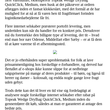
flere varenumre, eksempelvis Topeak Wedge DryBag
QuickClick, Medium, men husk at det påkræver at ordren
aflægges inden et fastsat klokkeslæt, med det formål at de har
mulighed for at nå at få varen hen til fragtfirmaet forinden
logistikmedarbejderne får fri.
Flere internet selskaber præsterer portofri levering, men
undertiden kun når du handler for en konkret pris. Derudover
må du foretrække den billigste type af levering, der tit – hvad
end man bor nær Odense, Middelfart eller Sæby – er at få dem
til at køre varerne til et afhentningssted.
Det er jo efterhånden super uproblematisk for folk at lave
prissammenligning hos forskellige e-forhandlere, og derved har
flertallet af e-shops ikke kunne slippe for at nedbringe
salgspriserne på mange af deres produkter – til børn, og ligeså til
herrer og damer – kolossalt, og endda nogle gange love fragt
uden gebyr.
Trods dette kan det til hver en tid vise sig fordelagtigt at
analysere nogle forskellige internet selskaber efter rabat på
Topeak Wedge DryBag QuickClick, Medium inden du
gennemfører dit køb, således at man er garanteret at antage den
bedste pris.