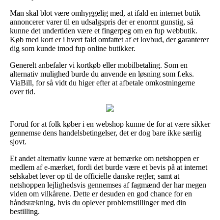
Man skal blot være omhyggelig med, at ifald en internet butik
annoncerer varer til en udsalgspris der er enormt gunstig, så
kunne det undertiden være et fingerpeg om en fup webbutik.
Køb med kort er i hvert fald omfattet af et lovbud, der garanterer
dig som kunde imod fup online butikker.
Generelt anbefaler vi kortkøb eller mobilbetaling. Som en
alternativ mulighed burde du anvende en løsning som f.eks.
ViaBill, for så vidt du higer efter at afbetale omkostningerne
over tid.
Forud for at folk køber i en webshop kunne de for at være sikker
gennemse dens handelsbetingelser, det er dog bare ikke særlig
sjovt.
Et andet alternativ kunne være at bemærke om netshoppen er
medlem af e-mærket, fordi det burde være et bevis på at internet
selskabet lever op til de officielle danske regler, samt at
netshoppen lejlighedsvis gennemses af fagmænd der har megen
viden om vilkårene. Dette er desuden en god chance for en
håndsrækning, hvis du oplever problemstillinger med din
bestilling.