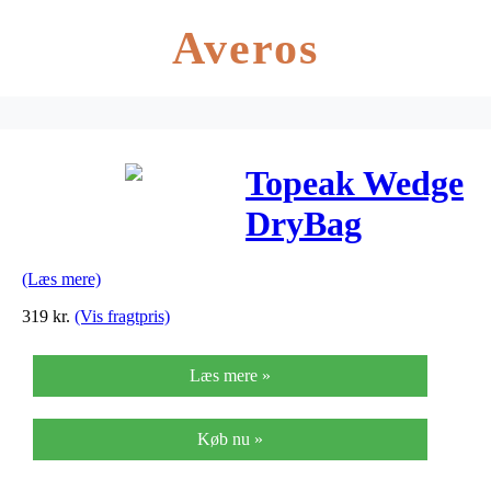
Averos
Topeak Wedge
DryBag
QuickClick,
(Læs mere)
Medium
319
kr.
(Vis fragtpris)
Læs mere »
Køb nu »