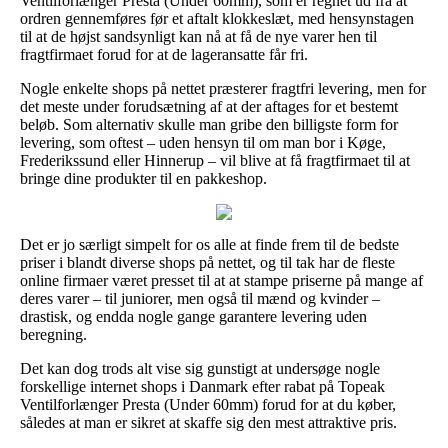
Ventilforlænger Presta (Under 60mm), som er regnet ud fra at
ordren gennemføres før et aftalt klokkeslæt, med hensynstagen
til at de højst sandsynligt kan nå at få de nye varer hen til
fragtfirmaet forud for at de lageransatte får fri.
Nogle enkelte shops på nettet præsterer fragtfri levering, men for
det meste under forudsætning af at der aftages for et bestemt
beløb. Som alternativ skulle man gribe den billigste form for
levering, som oftest – uden hensyn til om man bor i Køge,
Frederikssund eller Hinnerup – vil blive at få fragtfirmaet til at
bringe dine produkter til en pakkeshop.
Det er jo særligt simpelt for os alle at finde frem til de bedste
priser i blandt diverse shops på nettet, og til tak har de fleste
online firmaer været presset til at at stampe priserne på mange af
deres varer – til juniorer, men også til mænd og kvinder –
drastisk, og endda nogle gange garantere levering uden
beregning.
Det kan dog trods alt vise sig gunstigt at undersøge nogle
forskellige internet shops i Danmark efter rabat på Topeak
Ventilforlænger Presta (Under 60mm) forud for at du køber,
således at man er sikret at skaffe sig den mest attraktive pris.