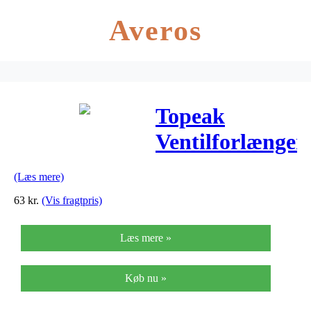
Averos
Topeak
Ventilforlænger
Presta (Under
(Læs mere)
60mm)
63
kr.
(Vis fragtpris)
Læs mere »
Køb nu »