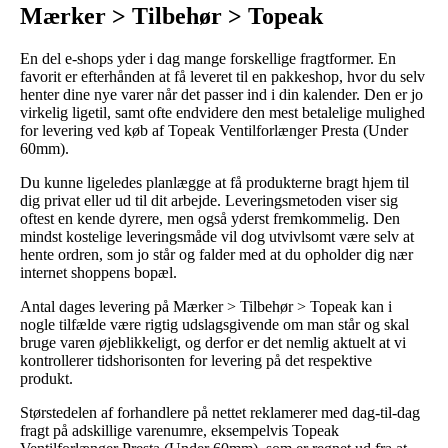
Mærker > Tilbehør > Topeak
En del e-shops yder i dag mange forskellige fragtformer. En
favorit er efterhånden at få leveret til en pakkeshop, hvor du selv
henter dine nye varer når det passer ind i din kalender. Den er jo
virkelig ligetil, samt ofte endvidere den mest betalelige mulighed
for levering ved køb af Topeak Ventilforlænger Presta (Under
60mm).
Du kunne ligeledes planlægge at få produkterne bragt hjem til
dig privat eller ud til dit arbejde. Leveringsmetoden viser sig
oftest en kende dyrere, men også yderst fremkommelig. Den
mindst kostelige leveringsmåde vil dog utvivlsomt være selv at
hente ordren, som jo står og falder med at du opholder dig nær
internet shoppens bopæl.
Antal dages levering på Mærker > Tilbehør > Topeak kan i
nogle tilfælde være rigtig udslagsgivende om man står og skal
bruge varen øjeblikkeligt, og derfor er det nemlig aktuelt at vi
kontrollerer tidshorisonten for levering på det respektive
produkt.
Størstedelen af forhandlere på nettet reklamerer med dag-til-dag
fragt på adskillige varenumre, eksempelvis Topeak