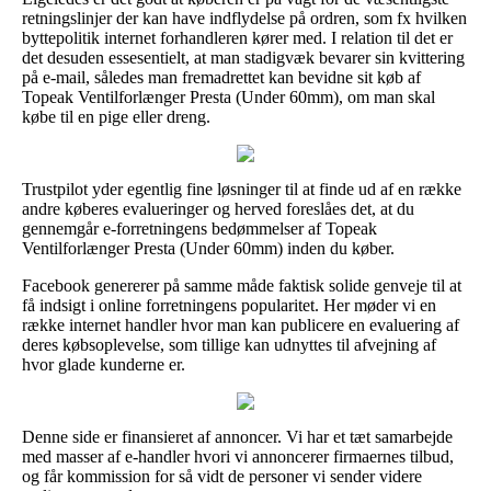
retningslinjer der kan have indflydelse på ordren, som fx hvilken
byttepolitik internet forhandleren kører med. I relation til det er
det desuden essesentielt, at man stadigvæk bevarer sin kvittering
på e-mail, således man fremadrettet kan bevidne sit køb af
Topeak Ventilforlænger Presta (Under 60mm), om man skal
købe til en pige eller dreng.
Trustpilot yder egentlig fine løsninger til at finde ud af en række
andre køberes evalueringer og herved foreslåes det, at du
gennemgår e-forretningens bedømmelser af Topeak
Ventilforlænger Presta (Under 60mm) inden du køber.
Facebook genererer på samme måde faktisk solide genveje til at
få indsigt i online forretningens popularitet. Her møder vi en
række internet handler hvor man kan publicere en evaluering af
deres købsoplevelse, som tillige kan udnyttes til afvejning af
hvor glade kunderne er.
Denne side er finansieret af annoncer. Vi har et tæt samarbejde
med masser af e-handler hvori vi annoncerer firmaernes tilbud,
og får kommission for så vidt de personer vi sender videre