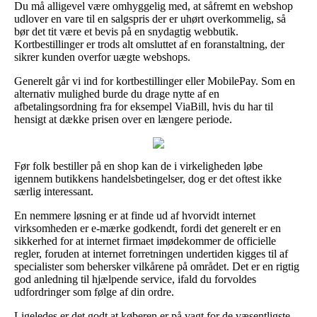
Du må alligevel være omhyggelig med, at såfremt en webshop
udlover en vare til en salgspris der er uhørt overkommelig, så
bør det tit være et bevis på en snydagtig webbutik.
Kortbestillinger er trods alt omsluttet af en foranstaltning, der
sikrer kunden overfor uægte webshops.
Generelt går vi ind for kortbestillinger eller MobilePay. Som en
alternativ mulighed burde du drage nytte af en
afbetalingsordning fra for eksempel ViaBill, hvis du har til
hensigt at dække prisen over en længere periode.
Før folk bestiller på en shop kan de i virkeligheden løbe
igennem butikkens handelsbetingelser, dog er det oftest ikke
særlig interessant.
En nemmere løsning er at finde ud af hvorvidt internet
virksomheden er e-mærke godkendt, fordi det generelt er en
sikkerhed for at internet firmaet imødekommer de officielle
regler, foruden at internet forretningen undertiden kigges til af
specialister som behersker vilkårene på området. Det er en rigtig
god anledning til hjælpende service, ifald du forvoldes
udfordringer som følge af din ordre.
Ligeledes er det godt at køberen er på vagt for de væsentligste