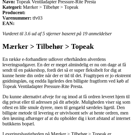
Navn:
Topeak Ventiladapter Pressure-Rite Presta
Kategori:
Mærker > Tilbehør > Topeak
Producent:
Varenummer:
tfv03
EAN:
Vurderet til
3.6
ud af 5 stjerner baseret på
19
anmeldelser
Mærker > Tilbehør > Topeak
En række e-forhandlere udlover efterhånden alverdens
leveringsudgaver. En der er meget almindelig er nu om dage at få
sendt til en pakkeshop, fordi det så er super fleksibelt for dig at
kunne hente din ordre når der er tid til det. Fragttypen er jo ekstremt
gnidningsløs, og endda ligeledes den billigste fragtform ved køb af
Topeak Ventiladapter Pressure-Rite Presta.
Du kunne alternativt afveje for og imod at få ordren leveret hjem til
dig privat eller til adressen på dit arbejde. Muligheden viser sig som
oftest en lille smule dyrere, men til gengæld særdeles ligetil. Den
billigste metode til levering er utvivlsomt selv at hente ordren, men
den løsning afhænger af at du opholder dig i kort afstand af internet
butikkens bopæl.
Leveringshastigheden på Mærker > Tilbehør > Topeak er