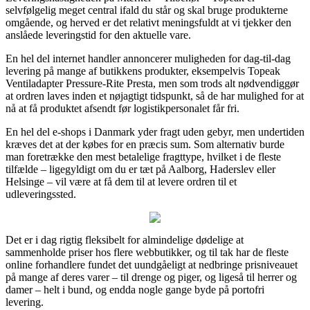
selvfølgelig meget central ifald du står og skal bruge produkterne
omgående, og herved er det relativt meningsfuldt at vi tjekker den
anslåede leveringstid for den aktuelle vare.
En hel del internet handler annoncerer muligheden for dag-til-dag
levering på mange af butikkens produkter, eksempelvis Topeak
Ventiladapter Pressure-Rite Presta, men som trods alt nødvendiggør
at ordren laves inden et nøjagtigt tidspunkt, så de har mulighed for at
nå at få produktet afsendt før logistikpersonalet får fri.
En hel del e-shops i Danmark yder fragt uden gebyr, men undertiden
kræves det at der købes for en præcis sum. Som alternativ burde
man foretrække den mest betalelige fragttype, hvilket i de fleste
tilfælde – ligegyldigt om du er tæt på Aalborg, Haderslev eller
Helsinge – vil være at få dem til at levere ordren til et
udleveringssted.
Det er i dag rigtig fleksibelt for almindelige dødelige at
sammenholde priser hos flere webbutikker, og til tak har de fleste
online forhandlere fundet det uundgåeligt at nedbringe prisniveauet
på mange af deres varer – til drenge og piger, og ligeså til herrer og
damer – helt i bund, og endda nogle gange byde på portofri
levering.