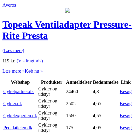
Averos
Topeak Ventiladapter Pressure-
Rite Presta
(Læs mere)
119
kr.
(Vis fragtpris)
Læs mere »
Køb nu »
Webshop
Produkter
Anmeldelser
Bedømmelse
Link
Cykler og
Cykelpartner.dk
24460
4,8
Besøg
udstyr
Cykler og
Cykler.dk
2505
4,65
Besøg
udstyr
Cykler og
Cykelexperten.dk
1560
4,55
Besøg
udstyr
Cykler og
Pedalatleten.dk
175
4,05
Besøg
udstyr