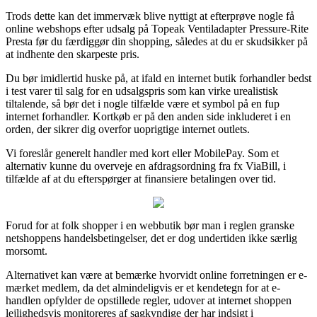
Trods dette kan det immervæk blive nyttigt at efterprøve nogle få
online webshops efter udsalg på Topeak Ventiladapter Pressure-Rite
Presta før du færdiggør din shopping, således at du er skudsikker på
at indhente den skarpeste pris.
Du bør imidlertid huske på, at ifald en internet butik forhandler bedst
i test varer til salg for en udsalgspris som kan virke urealistisk
tiltalende, så bør det i nogle tilfælde være et symbol på en fup
internet forhandler. Kortkøb er på den anden side inkluderet i en
orden, der sikrer dig overfor uoprigtige internet outlets.
Vi foreslår generelt handler med kort eller MobilePay. Som et
alternativ kunne du overveje en afdragsordning fra fx ViaBill, i
tilfælde af at du efterspørger at finansiere betalingen over tid.
Forud for at folk shopper i en webbutik bør man i reglen granske
netshoppens handelsbetingelser, det er dog undertiden ikke særlig
morsomt.
Alternativet kan være at bemærke hvorvidt online forretningen er e-
mærket medlem, da det almindeligvis er et kendetegn for at e-
handlen opfylder de opstillede regler, udover at internet shoppen
lejlighedsvis monitoreres af sagkyndige der har indsigt i