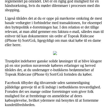
reglementet på området. Det er en rigtig god mulighed for en
håndsrækning, hvis du møder dilemmaer i processen med din
shopping.
Ligeså tilrådes det at du er oppe på mærkerne omkring de mest
basale vedtægter i forbindelse med transaktionen, for eksempel
den byttepolitik e-forretningen har. I den relation er det tillige
relevant, at man altid gemmer ens faktura e-mail, således man til
enhver tid kan dokumentere sin ordre af Topeak Ridecase
(iPhone 6) Sort/Grå, ligegyldigt om man skal købe til en dame
eller herre.
Trustpilot indebærer ganske solide løsninger til at blive klogere
på en stor portion nuværende køberes erfaringer og herved
tilrådes det, at du undersøger e-butikkens bedømmelser af
Topeak Ridecase (iPhone 6) Sort/Grå forinden du køber.
Facebook tilbyder dig tilsvarende uden sammenligning
pålidelige genveje til at få indsigt i netbutikkens troværdighed.
Foruden det ses mange online forretninger som giver folk
mulighed for at frembringe en anmeldelse af deres
købsoplevelse, hvilket ydermere må benyttes til at fornemme
kundetilfredsheden.