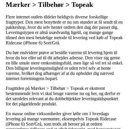
Mærker > Tilbehør > Topeak
Flere internet outlets tildeler heldigvis diverse forskellige
fragttyper. Den mest benyttede er nu om stunder at få sendt til en
pakkeshop, hvor du selv henter ordren den dag der passer dig.
Leveringstypen er altså usædvanlig ligetil, og mange gange
tilmed den mest betalelige metode til levering ved køb af Topeak
Ridecase (iPhone 6) Sort/Grå.
Du bør endvidere prøve at bestille varerne til levering hjem til
hvor du bor eller ud til dit arbejdes adresse. Den viser sig gerne
en lille smule mere omkostningsfuld, men lige så vel ret så enkel.
Den billigste leveringsmulighed er uden tvivl selv at hente
varerne, hvilket dog afhænger af at du opholder dig nærved
internet forretningens bopæl.
Fragttiden på Mærker > Tilbehør > Topeak er ekstremt
bestemmende hvis vi skal bruge varerne nu og her, og derfor er
det særdeles relevant at du dobbelttjekker leveringstidspunktet
for det pågældende produkt.
En masse online virksomheder giver løfte om 1 hverdags
levering på mange varenumre, eksempelvis Topeak Ridecase
(iPhone 6) Sort/Grå, som trods alt beroer på at ordren