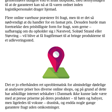
gennemføres tidligere end et aftalt tidspunkt, med hensynstagen
til at de garanteret kan nå at få varen ordnet inden
logistikpersonalet drager hjemad.
Flere online varehuse præsterer fri fragt, men tit er det så
nødvendigt at du handler for en fastsat pris. Desuden burde man
foretrække den prisbilligste form for fragt, som gerne –
uafhængig om du opholder sig i Næstved, Solrød Strand eller
Støvring – vil blive at få fragtfirmaet til at bringe produkterne til
et udleveringssted.
Det er jo efterhånden ret uproblematisk for almindelige dødelige
at analysere priser hos diverse online shops, og på grund af dette
har adskillige internet selskaber i Danmark ikke kunne lade være
med at presse priserne på deres produkter – til børn og babyer,
men ligeledes til voksne – drastisk, og endda nogle gange
garantere fragt uden omkostninger.