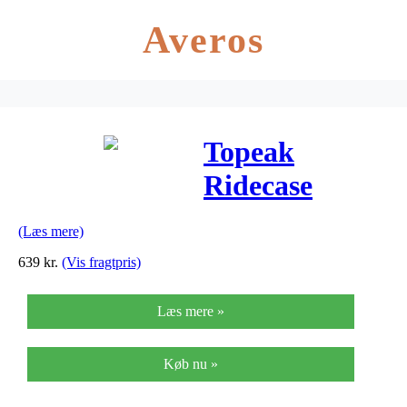
Averos
Topeak
Ridecase
(iPhone 6)
(Læs mere)
Sort/Grå
639
kr.
(Vis fragtpris)
Læs mere »
Køb nu »