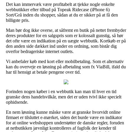
Det kan immervæk være profitabelt at tjekke nogle enkelte
webbutikker efter tilbud på Topeak Ridecase (iPhone 6)
Sort/Grå inden du shopper, sådan at du er sikker på at få den
billigste pris.
Man bør dog ikke overse, at såfremt en butik på nettet frembyder
deres produkter for en salgspris som er kolossalt gunstig, så bør
det ofte være en indikation på en uægte webbutik. Kortkøb er på
den anden side dækket ind under en ordning, som bistår dig
overfor bedrageriske internet outlets.
Vi anbefaler køb med kort eller mobilbetaling. Som et alternativ
kan du overveje en løsning på afbetaling som fx ViaBill, ifald du
har til hensigt at betale pengene over tid.
Forinden nogen køber i en webbutik kan man til hver en tid
granske dens handelsvilkår, men det er uden tvivl ikke specielt
ophidsende.
En nem løsning kunne måske være at granske hvorvidt online
firmaet er tilsluttet e-mærket, siden det burde være en indikator
for at online webshoppen understøtter de danske regler, foruden
at netbutikken jævnligt kontrolleres af fagfolk der kender til