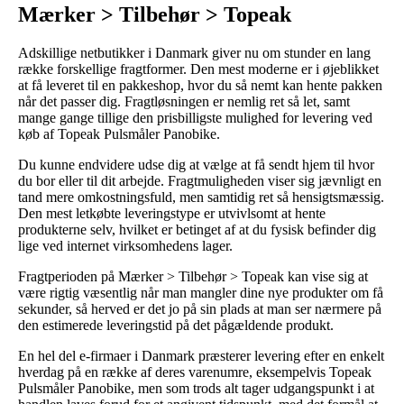
Mærker > Tilbehør > Topeak
Adskillige netbutikker i Danmark giver nu om stunder en lang
række forskellige fragtformer. Den mest moderne er i øjeblikket
at få leveret til en pakkeshop, hvor du så nemt kan hente pakken
når det passer dig. Fragtløsningen er nemlig ret så let, samt
mange gange tillige den prisbilligste mulighed for levering ved
køb af Topeak Pulsmåler Panobike.
Du kunne endvidere udse dig at vælge at få sendt hjem til hvor
du bor eller til dit arbejde. Fragtmuligheden viser sig jævnligt en
tand mere omkostningsfuld, men samtidig ret så hensigtsmæssig.
Den mest letkøbte leveringstype er utvivlsomt at hente
produkterne selv, hvilket er betinget af at du fysisk befinder dig
lige ved internet virksomhedens lager.
Fragtperioden på Mærker > Tilbehør > Topeak kan vise sig at
være rigtig væsentlig når man mangler dine nye produkter om få
sekunder, så herved er det jo på sin plads at man ser nærmere på
den estimerede leveringstid på det pågældende produkt.
En hel del e-firmaer i Danmark præsterer levering efter en enkelt
hverdag på en række af deres varenumre, eksempelvis Topeak
Pulsmåler Panobike, men som trods alt tager udgangspunkt i at