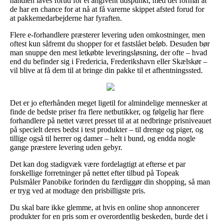
handlen laves forud for et angivent tidspunkt, med det formål at
de har en chance for at nå at få varerne skippet afsted forud for
at pakkemedarbejderne har fyraften.
Flere e-forhandlere præsterer levering uden omkostninger, men
oftest kun såfremt du shopper for et fastslået beløb. Desuden bør
man snuppe den mest letkøbte leveringsløsning, der ofte – hvad
end du befinder sig i Fredericia, Frederikshavn eller Skælskør –
vil blive at få dem til at bringe din pakke til et afhentningssted.
Det er jo efterhånden meget ligetil for almindelige mennesker at
finde de bedste priser fra flere netbutikker, og følgelig har flere
forhandlere på nettet været presset til at at nedbringe prisniveauet
på specielt deres bedst i test produkter – til drenge og piger, og
tillige også til herrer og damer – helt i bund, og endda nogle
gange præstere levering uden gebyr.
Det kan dog stadigvæk være fordelagtigt at efterse et par
forskellige forretninger på nettet efter tilbud på Topeak
Pulsmåler Panobike forinden du færdiggør din shopping, så man
er tryg ved at modtage den prisbilligste pris.
Du skal bare ikke glemme, at hvis en online shop annoncerer
produkter for en pris som er overordentlig beskeden, burde det i