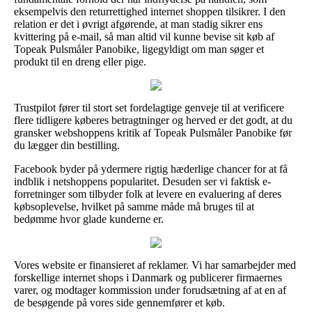
eksempelvis den returrettighed internet shoppen tilsikrer. I den
relation er det i øvrigt afgørende, at man stadig sikrer ens
kvittering på e-mail, så man altid vil kunne bevise sit køb af
Topeak Pulsmåler Panobike, ligegyldigt om man søger et
produkt til en dreng eller pige.
Trustpilot fører til stort set fordelagtige genveje til at verificere
flere tidligere køberes betragtninger og herved er det godt, at du
gransker webshoppens kritik af Topeak Pulsmåler Panobike før
du lægger din bestilling.
Facebook byder på ydermere rigtig hæderlige chancer for at få
indblik i netshoppens popularitet. Desuden ser vi faktisk e-
forretninger som tilbyder folk at levere en evaluering af deres
købsoplevelse, hvilket på samme måde må bruges til at
bedømme hvor glade kunderne er.
Vores website er finansieret af reklamer. Vi har samarbejder med
forskellige internet shops i Danmark og publicerer firmaernes
varer, og modtager kommission under forudsætning af at en af
de besøgende på vores side gennemfører et køb.