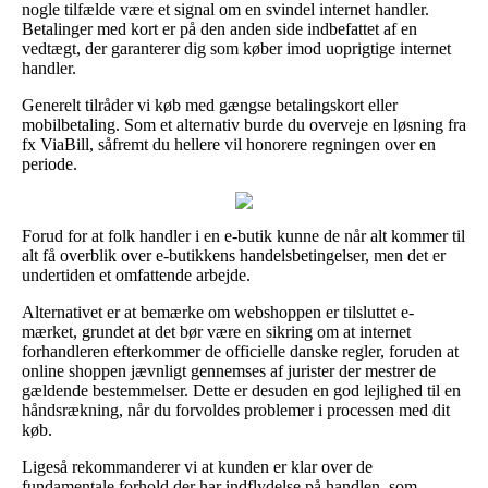
nogle tilfælde være et signal om en svindel internet handler.
Betalinger med kort er på den anden side indbefattet af en
vedtægt, der garanterer dig som køber imod uoprigtige internet
handler.
Generelt tilråder vi køb med gængse betalingskort eller
mobilbetaling. Som et alternativ burde du overveje en løsning fra
fx ViaBill, såfremt du hellere vil honorere regningen over en
periode.
Forud for at folk handler i en e-butik kunne de når alt kommer til
alt få overblik over e-butikkens handelsbetingelser, men det er
undertiden et omfattende arbejde.
Alternativet er at bemærke om webshoppen er tilsluttet e-
mærket, grundet at det bør være en sikring om at internet
forhandleren efterkommer de officielle danske regler, foruden at
online shoppen jævnligt gennemses af jurister der mestrer de
gældende bestemmelser. Dette er desuden en god lejlighed til en
håndsrækning, når du forvoldes problemer i processen med dit
køb.
Ligeså rekommanderer vi at kunden er klar over de
fundamentale forhold der har indflydelse på handlen, som