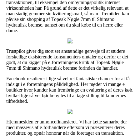
transaktionen, til eksempel den ombytningspolitik internet
virksomheden har. På grund af dette er det virkelig relevant, at
man stadig gemmer sin kvitteringsmail, så man i fremtiden kan
påvise sin shopping af Topeak Nøgle 7mm til Shimano
hydraulisk bremse, uanset om du skal købe til en herre eller
dame.
Trustpilot giver dig stort set anstændige genveje til at studere
forskellige eksisterende konsumenters omtaler og derfor er det
godt, at du kigger på e-forretningens kritik af Topeak Nøgle
7mm til Shimano hydraulisk bremse forinden du handler.
Facebook resulterer i lige så vel ret fantastiske chancer for at få
indsigt i e-forretningens pålidelighed. Her møder vi mange e-
butikker hvor kunder kan frembringe en evaluering af deres køb,
hvilket lige så vel bør benyttes til at tage stilling til kundernes
tilfredshed.
Hjemmesiden er annoncefinansieret. Vi har tætte samarbejder
med massevis af e-forhandlere eftersom vi præsenterer deres
produkter, og opnår honorar når du foretager en transaktion.