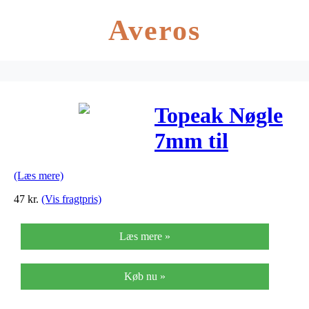
Averos
Topeak Nøgle
7mm til
Shimano
(Læs mere)
hydraulisk
47
kr.
(Vis fragtpris)
bremse
Læs mere »
Køb nu »