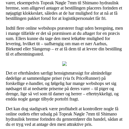
varer, eksempelvis Topeak Nøgle 7mm til Shimano hydraulisk
bremse, som alligevel antager at bestillingen placeres forinden et
nøjagtigt klokkeslæt, således at de har mulighed for at nå at få
bestillingen pakket forud for at logistikpersonalet får fri.
Indtil flere online webshops præsterer fragt uden beregning, men
i mange tilfælde er det så præmissen at du aftager for en præcis
sum. Ellers kunne du tage den mest letkøbte mulighed for
levering, hvilket tit – uafhængig om man er nær Aarhus,
Birkerød eller Slangerup – er at få dem til at levere din bestilling
til et afhentningssted.
Det er efterhånden særligt hensigtsmæssigt for almindelige
dødelige at sammenligne priser (via fx PriceRunner) på
forskellige e-handler, og følgelig har mange webshops set sig
nødsaget til at nedsætte priserne på deres varer – til piger og
drenge, lige så vel som til damer og herrer – eftertrykkeligt, og
endda nogle gange tilbyde portofri fragt.
Det kan dog stadigvæk være profitabelt at kontrollere nogle få
online outlets efter udsalg på Topeak Nøgle 7mm til Shimano
hydraulisk bremse forinden du gennemfører din handel, sådan at
du er tryg ved at antage den mest attraktive pris.