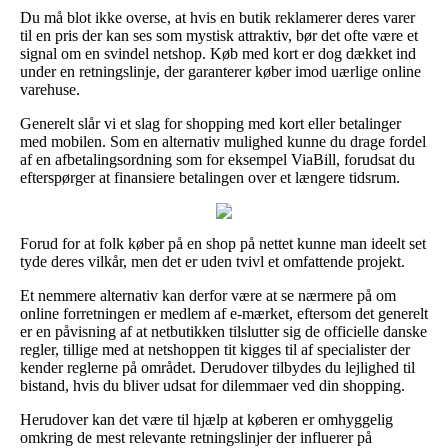
Du må blot ikke overse, at hvis en butik reklamerer deres varer
til en pris der kan ses som mystisk attraktiv, bør det ofte være et
signal om en svindel netshop. Køb med kort er dog dækket ind
under en retningslinje, der garanterer køber imod uærlige online
varehuse.
Generelt slår vi et slag for shopping med kort eller betalinger
med mobilen. Som en alternativ mulighed kunne du drage fordel
af en afbetalingsordning som for eksempel ViaBill, forudsat du
efterspørger at finansiere betalingen over et længere tidsrum.
Forud for at folk køber på en shop på nettet kunne man ideelt set
tyde deres vilkår, men det er uden tvivl et omfattende projekt.
Et nemmere alternativ kan derfor være at se nærmere på om
online forretningen er medlem af e-mærket, eftersom det generelt
er en påvisning af at netbutikken tilslutter sig de officielle danske
regler, tillige med at netshoppen tit kigges til af specialister der
kender reglerne på området. Derudover tilbydes du lejlighed til
bistand, hvis du bliver udsat for dilemmaer ved din shopping.
Herudover kan det være til hjælp at køberen er omhyggelig
omkring de mest relevante retningslinjer der influerer på