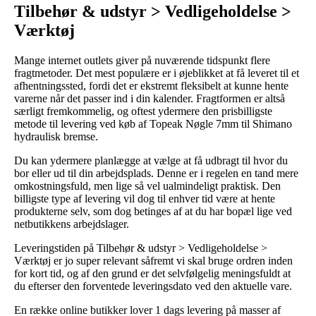
Tilbehør & udstyr > Vedligeholdelse >
Værktøj
Mange internet outlets giver på nuværende tidspunkt flere
fragtmetoder. Det mest populære er i øjeblikket at få leveret til et
afhentningssted, fordi det er ekstremt fleksibelt at kunne hente
varerne når det passer ind i din kalender. Fragtformen er altså
særligt fremkommelig, og oftest ydermere den prisbilligste
metode til levering ved køb af Topeak Nøgle 7mm til Shimano
hydraulisk bremse.
Du kan ydermere planlægge at vælge at få udbragt til hvor du
bor eller ud til din arbejdsplads. Denne er i regelen en tand mere
omkostningsfuld, men lige så vel ualmindeligt praktisk. Den
billigste type af levering vil dog til enhver tid være at hente
produkterne selv, som dog betinges af at du har bopæl lige ved
netbutikkens arbejdslager.
Leveringstiden på Tilbehør & udstyr > Vedligeholdelse >
Værktøj er jo super relevant såfremt vi skal bruge ordren inden
for kort tid, og af den grund er det selvfølgelig meningsfuldt at
du efterser den forventede leveringsdato ved den aktuelle vare.
En række online butikker lover 1 dags levering på masser af