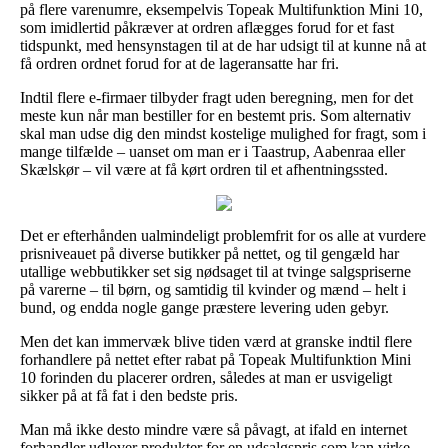
på flere varenumre, eksempelvis Topeak Multifunktion Mini 10,
som imidlertid påkræver at ordren aflægges forud for et fast
tidspunkt, med hensynstagen til at de har udsigt til at kunne nå at
få ordren ordnet forud for at de lageransatte har fri.
Indtil flere e-firmaer tilbyder fragt uden beregning, men for det
meste kun når man bestiller for en bestemt pris. Som alternativ
skal man udse dig den mindst kostelige mulighed for fragt, som i
mange tilfælde – uanset om man er i Taastrup, Aabenraa eller
Skælskør – vil være at få kørt ordren til et afhentningssted.
Det er efterhånden ualmindeligt problemfrit for os alle at vurdere
prisniveauet på diverse butikker på nettet, og til gengæld har
utallige webbutikker set sig nødsaget til at tvinge salgspriserne
på varerne – til børn, og samtidig til kvinder og mænd – helt i
bund, og endda nogle gange præstere levering uden gebyr.
Men det kan immervæk blive tiden værd at granske indtil flere
forhandlere på nettet efter rabat på Topeak Multifunktion Mini
10 forinden du placerer ordren, således at man er usvigeligt
sikker på at få fat i den bedste pris.
Man må ikke desto mindre være så påvagt, at ifald en internet
forhandler udlover produkter for en udsalgspris som kan virke