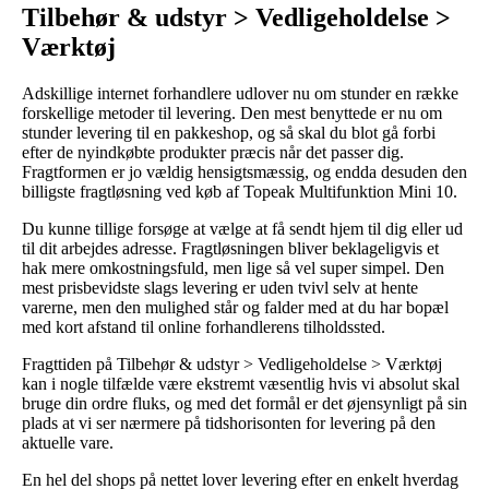
Tilbehør & udstyr > Vedligeholdelse >
Værktøj
Adskillige internet forhandlere udlover nu om stunder en række
forskellige metoder til levering. Den mest benyttede er nu om
stunder levering til en pakkeshop, og så skal du blot gå forbi
efter de nyindkøbte produkter præcis når det passer dig.
Fragtformen er jo vældig hensigtsmæssig, og endda desuden den
billigste fragtløsning ved køb af Topeak Multifunktion Mini 10.
Du kunne tillige forsøge at vælge at få sendt hjem til dig eller ud
til dit arbejdes adresse. Fragtløsningen bliver beklageligvis et
hak mere omkostningsfuld, men lige så vel super simpel. Den
mest prisbevidste slags levering er uden tvivl selv at hente
varerne, men den mulighed står og falder med at du har bopæl
med kort afstand til online forhandlerens tilholdssted.
Fragttiden på Tilbehør & udstyr > Vedligeholdelse > Værktøj
kan i nogle tilfælde være ekstremt væsentlig hvis vi absolut skal
bruge din ordre fluks, og med det formål er det øjensynligt på sin
plads at vi ser nærmere på tidshorisonten for levering på den
aktuelle vare.
En hel del shops på nettet lover levering efter en enkelt hverdag