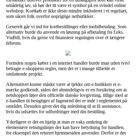
umådelig lav, så bør det tit være et symbol på en svindel online
webshop. Kortkøb er ikke desto mindre inkluderet i et regelsæt,
som sikrer folk overfor uoprigtige netbutikker.
Generelt går vi ind for kortbestillinger eller mobilbetaling. Som
alternativ burde du anvende en løsning på afbetaling fra f.eks.
ViaBill, hvis du gerne vil finansiere regningen over et længere
tidsrum.
Forinden nogen køber i en internet handler burde man uden tvivl
betragte e-shoppens regler, men det er i mange tilfælde et
omfattende projekt.
Alternativet kunne måske være at tjekke om e-butikken er e-
mærke godkendt, siden det almindeligvis er en forsikring om at
netshoppen føjer den officielle danske lovgivning, tillige med at
e-handlen tit besigtiges af fagmænd der er inde i reglementet på
området. Desuden giver det dig anledning til at få assistance,
hvis du udsættes for udfordringer med din bestilling.
Yderligere er det en hjælp at man er vaks omkring de
elementære retningslinjer der kan have betydning for handlen,
for eksempel den returret hjemmesiden anvender. Derfor er det