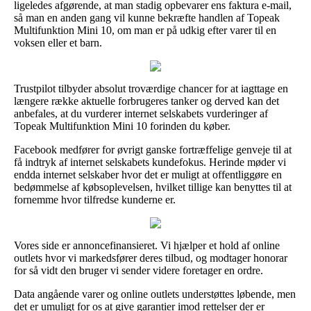
ligeledes afgørende, at man stadig opbevarer ens faktura e-mail,
så man en anden gang vil kunne bekræfte handlen af Topeak
Multifunktion Mini 10, om man er på udkig efter varer til en
voksen eller et barn.
Trustpilot tilbyder absolut troværdige chancer for at iagttage en
længere række aktuelle forbrugeres tanker og derved kan det
anbefales, at du vurderer internet selskabets vurderinger af
Topeak Multifunktion Mini 10 forinden du køber.
Facebook medfører for øvrigt ganske fortræffelige genveje til at
få indtryk af internet selskabets kundefokus. Herinde møder vi
endda internet selskaber hvor det er muligt at offentliggøre en
bedømmelse af købsoplevelsen, hvilket tillige kan benyttes til at
fornemme hvor tilfredse kunderne er.
Vores side er annoncefinansieret. Vi hjælper et hold af online
outlets hvor vi markedsfører deres tilbud, og modtager honorar
for så vidt den bruger vi sender videre foretager en ordre.
Data angående varer og online outlets understøttes løbende, men
det er umuligt for os at give garantier imod rettelser der er