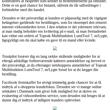
kontrolleres af eksperter som kender til bestemmelserne på området.
Dette er en god chance for bistand, såfremt du får udfordringer i
forbindelse med din handel.
Desuden er det prisværdigt at kunden er påpasselig med de vigtigste
betingelser gældende for bestillingen, som for eksempel den returret
internet virksomheden lover. I den relation er det ydermere relevant,
at man stadig beholder ens kvittering på e-mail, så man fremadrettet
kan vidne om ordren af Topeak Multifunktion LumiTool 7, m/Lygte,
ligegyldigt om du skal købe en gave til en mand eller kvinde.
Trustpilot forærer dig en lang række strålende muligheder for at
eftergå adskillige forhenværende køberes anmeldelser og herved er
det prisværdigt, at du eftersøger netshoppens anmeldelser af Topeak
Multifunktion LumiTool 7, m/Lygte forud for at du lægger din
bestilling.
Facebook fremskaffer for øvrigt temmelig gode chancer for at få
indtryk af e-shoppens kundefokus. Desuden ser vi mange online
selskaber i Danmark som giver folk mulighed for at skrive en
evaluering af virksomhedens service, som desuden må bruges til at
danne dig et indtryk af tidligere kunders oplevelser.