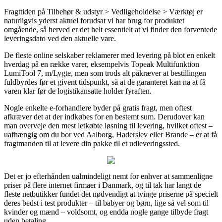
Fragttiden på Tilbehør & udstyr > Vedligeholdelse > Værktøj er
naturligvis yderst aktuel forudsat vi har brug for produktet
omgående, så herved er det helt essentielt at vi finder den forventede
leveringsdato ved den aktuelle vare.
De fleste online selskaber reklamerer med levering på blot en enkelt
hverdag på en række varer, eksempelvis Topeak Multifunktion
LumiTool 7, m/Lygte, men som trods alt påkræver at bestillingen
fuldbyrdes før et givent tidspunkt, så at de garanteret kan nå at få
varen klar før de logistikansatte holder fyraften.
Nogle enkelte e-forhandlere byder på gratis fragt, men oftest
afkræver det at der indkøbes for en bestemt sum. Derudover kan
man overveje den mest letkøbte løsning til levering, hvilket oftest –
uafhængig om du bor ved Aalborg, Haderslev eller Brande – er at få
fragtmanden til at levere din pakke til et udleveringssted.
Det er jo efterhånden ualmindeligt nemt for enhver at sammenligne
priser på flere internet firmaer i Danmark, og til tak har langt de
fleste netbutikker fundet det nødvendigt at tvinge priserne på specielt
deres bedst i test produkter – til babyer og børn, lige så vel som til
kvinder og mænd – voldsomt, og endda nogle gange tilbyde fragt
uden betaling.