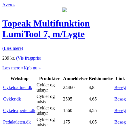
Averos
Topeak Multifunktion
LumiTool 7, m/Lygte
(Læs mere)
239
kr.
(Vis fragtpris)
Læs mere »
Køb nu »
Webshop
Produkter
Anmeldelser
Bedømmelse
Link
Cykler og
Cykelpartner.dk
24460
4,8
Besøg
udstyr
Cykler og
Cykler.dk
2505
4,65
Besøg
udstyr
Cykler og
Cykelexperten.dk
1560
4,55
Besøg
udstyr
Cykler og
Pedalatleten.dk
175
4,05
Besøg
udstyr