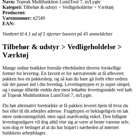
Navn:
Topeak Multifunktion LumiTool 7, m/Lygte
Kategori:
Tilbehør & udstyr > Vedligeholdelse > Værktøj
Producent:
Varenummer:
tt2549
EAN:
Vurderet til
4.1
ud af 5 stjerner baseret på
45
anmeldelser
Tilbehør & udstyr > Vedligeholdelse >
Værktøj
Mange online butikker foreslår efterhånden diverse forskellige
former for levering. En favorit er for nærværende at få afleveret
pakken hos en pakkeshop, og så kan du bare gå forbi efter ordren
når det passer ind i din hverdag. Leveringstypen er jo super simpel,
og i mange tilfælde endda den mest letkøbte leveringsmåde ved køb
af Topeak Multifunktion LumiTool 7, m/Lygte.
Du bør alternativt foretrække at få pakken leveret hjem til hvor du
bor eller til dit arbejdes adresse. Fragttypen er beklageligvis en tak
mere omkostningsfuld, men også usædvanlig enkel. Den billigste
leveringsudgave vil dog altid vise sig at være at hente varerne selv,
som dog er betinget af at du har bopæl i nærheden af internet
butikkens arbejdslager.