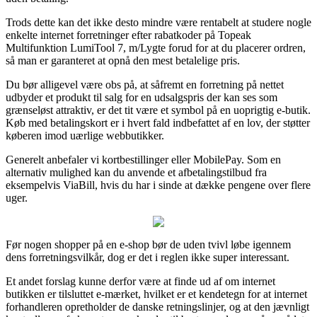
Trods dette kan det ikke desto mindre være rentabelt at studere nogle
enkelte internet forretninger efter rabatkoder på Topeak
Multifunktion LumiTool 7, m/Lygte forud for at du placerer ordren,
så man er garanteret at opnå den mest betalelige pris.
Du bør alligevel være obs på, at såfremt en forretning på nettet
udbyder et produkt til salg for en udsalgspris der kan ses som
grænseløst attraktiv, er det tit være et symbol på en uoprigtig e-butik.
Køb med betalingskort er i hvert fald indbefattet af en lov, der støtter
køberen imod uærlige webbutikker.
Generelt anbefaler vi kortbestillinger eller MobilePay. Som en
alternativ mulighed kan du anvende et afbetalingstilbud fra
eksempelvis ViaBill, hvis du har i sinde at dække pengene over flere
uger.
Før nogen shopper på en e-shop bør de uden tvivl løbe igennem
dens forretningsvilkår, dog er det i reglen ikke super interessant.
Et andet forslag kunne derfor være at finde ud af om internet
butikken er tilsluttet e-mærket, hvilket er et kendetegn for at internet
forhandleren opretholder de danske retningslinjer, og at den jævnligt