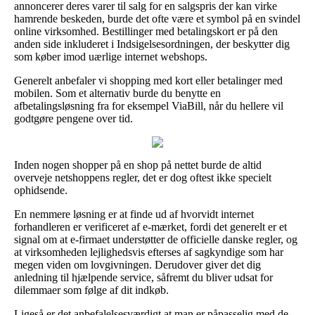
annoncerer deres varer til salg for en salgspris der kan virke
hamrende beskeden, burde det ofte være et symbol på en svindel
online virksomhed. Bestillinger med betalingskort er på den
anden side inkluderet i Indsigelsesordningen, der beskytter dig
som køber imod uærlige internet webshops.
Generelt anbefaler vi shopping med kort eller betalinger med
mobilen. Som et alternativ burde du benytte en
afbetalingsløsning fra for eksempel ViaBill, når du hellere vil
godtgøre pengene over tid.
Inden nogen shopper på en shop på nettet burde de altid
overveje netshoppens regler, det er dog oftest ikke specielt
ophidsende.
En nemmere løsning er at finde ud af hvorvidt internet
forhandleren er verificeret af e-mærket, fordi det generelt er et
signal om at e-firmaet understøtter de officielle danske regler, og
at virksomheden lejlighedsvis efterses af sagkyndige som har
megen viden om lovgivningen. Derudover giver det dig
anledning til hjælpende service, såfremt du bliver udsat for
dilemmaer som følge af dit indkøb.
Ligeså er det anbefalelsesværdigt at man er påpasselig med de