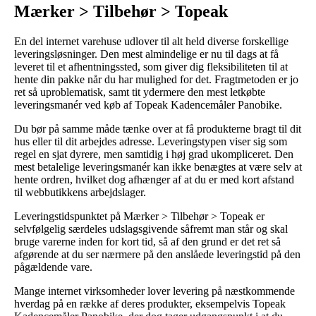
Mærker > Tilbehør > Topeak
En del internet varehuse udlover til alt held diverse forskellige
leveringsløsninger. Den mest almindelige er nu til dags at få
leveret til et afhentningssted, som giver dig fleksibiliteten til at
hente din pakke når du har mulighed for det. Fragtmetoden er jo
ret så uproblematisk, samt tit ydermere den mest letkøbte
leveringsmanér ved køb af Topeak Kadencemåler Panobike.
Du bør på samme måde tænke over at få produkterne bragt til dit
hus eller til dit arbejdes adresse. Leveringstypen viser sig som
regel en sjat dyrere, men samtidig i høj grad ukompliceret. Den
mest betalelige leveringsmanér kan ikke benægtes at være selv at
hente ordren, hvilket dog afhænger af at du er med kort afstand
til webbutikkens arbejdslager.
Leveringstidspunktet på Mærker > Tilbehør > Topeak er
selvfølgelig særdeles udslagsgivende såfremt man står og skal
bruge varerne inden for kort tid, så af den grund er det ret så
afgørende at du ser nærmere på den anslåede leveringstid på den
pågældende vare.
Mange internet virksomheder lover levering på næstkommende
hverdag på en række af deres produkter, eksempelvis Topeak