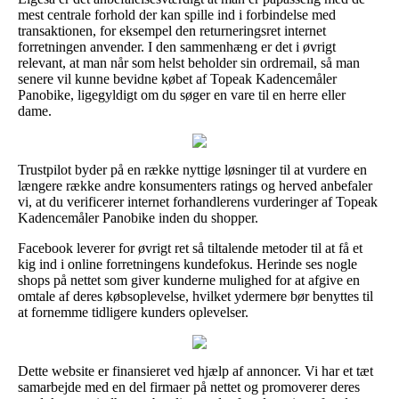
mest centrale forhold der kan spille ind i forbindelse med
transaktionen, for eksempel den returneringsret internet
forretningen anvender. I den sammenhæng er det i øvrigt
relevant, at man når som helst beholder sin ordremail, så man
senere vil kunne bevidne købet af Topeak Kadencemåler
Panobike, ligegyldigt om du søger en vare til en herre eller
dame.
Trustpilot byder på en række nyttige løsninger til at vurdere en
længere række andre konsumenters ratings og herved anbefaler
vi, at du verificerer internet forhandlerens vurderinger af Topeak
Kadencemåler Panobike inden du shopper.
Facebook leverer for øvrigt ret så tiltalende metoder til at få et
kig ind i online forretningens kundefokus. Herinde ses nogle
shops på nettet som giver kunderne mulighed for at afgive en
omtale af deres købsoplevelse, hvilket ydermere bør benyttes til
at fornemme tidligere kunders oplevelser.
Dette website er finansieret ved hjælp af annoncer. Vi har et tæt
samarbejde med en del firmaer på nettet og promoverer deres