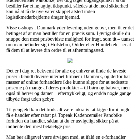
Kadencemåler Panobike, der dog tager udgangspunkt i at du
bestiller før et nøjagtigt tidspunkt, således at de med sikkerhed
kan nå at få de nye varer skippet afsted inden
logistikmedarbejderne drager hjemad.
Visse e-shops i Danmark yder levering uden gebyr, men tit er det
betinget af at man bestiller for en præcis sum. I øvrigt skulle du
snuppe den mest prisbevidste mulighed for fragt, som tit – uanset
om man befinder sig i Holstebro, Odder eller Humlebæk – er at
få dem til at levere din ordre til et afhentningssted.
Det er i dag ret bekvemt for alle og enhver at finde de laveste
priser i blandt diverse internet firmaer i Danmark, og derfor har
masser af online forhandlere ikke kunne slippe for at nedsætte
priserne på mange af deres produkter – til børn og babyer, men
også til herrer og damer – eftertrykkeligt, og endda nogle gange
tilbyde fragt uden gebyr.
Til gengæld kan det trods alt være lukrativt at kigge forbi nogle
få e-handler efter rabat på Topeak Kadencemåler Panobike
forinden du handler, sådan at du er usvigeligt sikker på at
indhente den mest betalelige pris.
Man bør alligevel være årvågen med, at ifald en e-forhandler