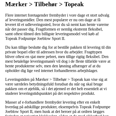
Mærker > Tilbehør > Topeak
Flere internet foretagender frembyder i vore dage et stort udvalg
af leveringsmidler. Den mest populære er nu om dage at få
leveret til et udleveringssted, hvor du så nemt kan hente varerne
når det passer dig. Fragtformen er nemlig ekstremt fleksibel,
samt oftest tilmed den billigste leveringsmodel ved køb af
Topeak Fodpumpe Joeblow Sport II.
Du kan tillige beslutte dig for at bestille pakken til levering til din
private bopæl eller til adressen hvor du arbejder. Fragttypen
bliver oftest en sjat mere pebret, men tillige rigtig fleksibel. Den
mest betalelige leveringsmanér vil dog i de fleste tilfælde være at
hente produkterne selv, men den løsning afhænger af at du
opholder dig lige ved internet forhandlerens arbejdslager.
Leveringstiden på Mærker > Tilbehør > Topeak kan vise sig at
være særdeles betydningsfuld forudsat du står og skal bruge
pakken om et øjeblik, så i det øjemed er det helt essentielt at vi
studerer leveringstidspunktet på det respektive produkt.
Masser af e-forhandlere frembyder levering efter en enkelt
hverdag på adskillige produkter, eksempelvis Topeak Fodpumpe
Joeblow Sport II, men husk at det beroer på at ordren lægges