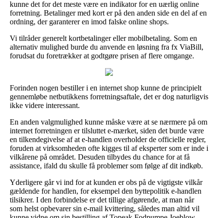
kunne det for det meste være en indikator for en uærlig online
forretning. Betalinger med kort er på den anden side en del af en
ordning, der garanterer en imod falske online shops.
Vi tilråder generelt kortbetalinger eller mobilbetaling. Som en
alternativ mulighed burde du anvende en løsning fra fx ViaBill,
forudsat du foretrækker at godtgøre prisen af flere omgange.
Forinden nogen bestiller i en internet shop kunne de principielt
gennemløbe netbutikkens forretningsaftale, det er dog naturligvis
ikke videre interessant.
En anden valgmulighed kunne måske være at se nærmere på om
internet forretningen er tilsluttet e-mærket, siden det burde være
en tilkendegivelse af at e-handlen overholder de officielle regler,
foruden at virksomheden ofte kigges til af eksperter som er inde i
vilkårene på området. Desuden tilbydes du chance for at få
assistance, ifald du skulle få problemer som følge af dit indkøb.
Yderligere går vi ind for at kunden er obs på de vigtigste vilkår
gældende for handlen, for eksempel den byttepolitik e-handlen
tilsikrer. I den forbindelse er det tillige afgørende, at man når
som helst opbevarer sin e-mail kvittering, således man altid vil
kunne vidne om sin bestilling af Topeak Fodpumpe Joeblow