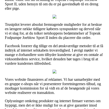
Sport II, uden hensyn til om du er på gaveindkøb til en dreng
eller pige.
Trustpilot leverer absolut fremragende muligheder for at beskue
en længere række tidligere køberes synspunkter og derved slår
vi et slag for, at du tolker netshoppens bedømmelser af Topeak
Fodpumpe Joeblow Sport II inden du placerer din ordre.
Facebook forærer dig tillige en del ønskværdige metoder til at få
indtryk af internet selskabets troværdighed. I øvrigt møder vi
mange e-forhandlere som tilbyder kunderne at give en omtale af
virksomhedens service, hvilket desuden bør tages i brug til at
vurdere kundernes tilfredshed.
Vores website finansieres af reklamer. Vi har samarbejder med
en gruppe e-shops når vi præsenterer forretningernes tilbud, og
modtager kommission for så vidt en af de besøgende på vores
website realiserer en transaktion.
Oplysninger omkring produkter og internet firmaer værnes om
hyppigt, men det er ikke muligt for os at give garantier imod