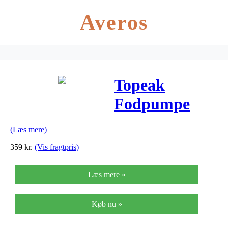
Averos
Topeak
Fodpumpe
Joeblow Sport
(Læs mere)
II
359
kr.
(Vis fragtpris)
Læs mere »
Køb nu »