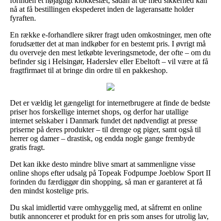
forinden et nøjagtigt klokkeslæt, sådan at de med sikkerhed kan
nå at få bestillingen ekspederet inden de lageransatte holder
fyraften.
En række e-forhandlere sikrer fragt uden omkostninger, men ofte
forudsætter det at man indkøber for en bestemt pris. I øvrigt må
du overveje den mest letkøbte leveringsmetode, der ofte – om du
befinder sig i Helsingør, Haderslev eller Ebeltoft – vil være at få
fragtfirmaet til at bringe din ordre til en pakkeshop.
Det er vældig let gængeligt for internetbrugere at finde de bedste
priser hos forskellige internet shops, og derfor har utallige
internet selskaber i Danmark fundet det nødvendigt at presse
priserne på deres produkter – til drenge og piger, samt også til
herrer og damer – drastisk, og endda nogle gange frembyde
gratis fragt.
Det kan ikke desto mindre blive smart at sammenligne visse
online shops efter udsalg på Topeak Fodpumpe Joeblow Sport II
forinden du færdiggør din shopping, så man er garanteret at få
den mindst kostelige pris.
Du skal imidlertid være omhyggelig med, at såfremt en online
butik annoncerer et produkt for en pris som anses for utrolig lav,