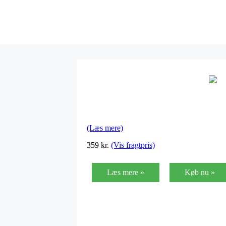
(Læs mere)
359
kr.
(Vis fragtpris)
Læs mere »
Køb nu »