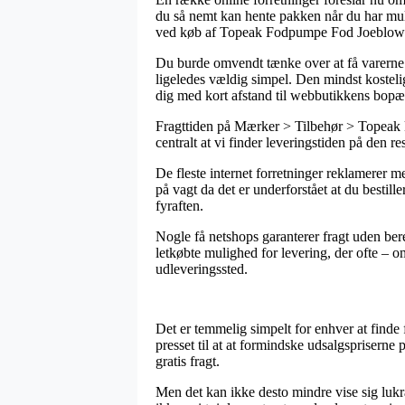
du så nemt kan hente pakken når du har mul
ved køb af Topeak Fodpumpe Fod Joeblow
Du burde omvendt tænke over at få varerne l
ligeledes vældig simpel. Den mindst kostelig
dig med kort afstand til webbutikkens bopæ
Fragttiden på Mærker > Tilbehør > Topeak kan
centralt at vi finder leveringstiden på den re
De fleste internet forretninger reklamere
på vagt da det er underforstået at du bestill
fyraften.
Nogle få netshops garanterer fragt uden ber
letkøbte mulighed for levering, der ofte – o
udleveringssted.
Det er temmelig simpelt for enhver at finde 
presset til at at formindske udsalgspriserne
gratis fragt.
Men det kan ikke desto mindre vise sig luk