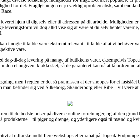
ighed for det. Fragtløsningen er jo vældig uproblematisk, samt endda d
 Race.
everet hjem til dig selv eller til adressen på dit arbejde. Muligheden e
e leveringsform vil dog altid vise sig at være at du selv henter varerne
l.
 i nogle tilfælde være ekstremt relevant i tilfælde af at vi behøver va
spektive vare.
r med dag-til-dag levering på mange af butikkens varer, eksempelvis 
er inden et angivent klokkeslæt, så de garanteret kan nå at få ordren ud a
egning, men i reglen er det så præmissen at der shoppes for et fastslåe
m man befinder sig ved Silkeborg, Skanderborg eller Ribe – vil være at få
frem til de bedste priser på diverse online forretninger, og af den grund
 på produkterne – til piger og drenge, og yderligere også til mænd og kv
rativt at udforske indtil flere webshops efter rabat på Topeak Fodpump