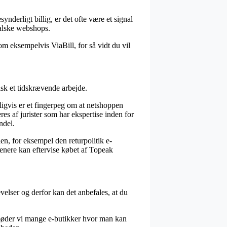
ynderligt billig, er det ofte være et signal
falske webshops.
om eksempelvis ViaBill, for så vidt du vil
pisk et tidskrævende arbejde.
igvis er et fingerpeg om at netshoppen
s af jurister som har ekspertise inden for
ndel.
, for eksempel den returpolitik e-
 senere kan eftervise købet af Topeak
velser og derfor kan det anbefales, at du
r møder vi mange e-butikker hvor man kan