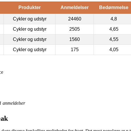
Produkter
Anmeldelser
Bedømmelse
Cykler og udstyr
24460
4,8
Cykler og udstyr
2505
4,65
Cykler og udstyr
1560
4,55
Cykler og udstyr
175
4,05
ce
1
anmeldelser
eak
dage diverse forskellige muligheder for fragt. Det mest populære er p.t.