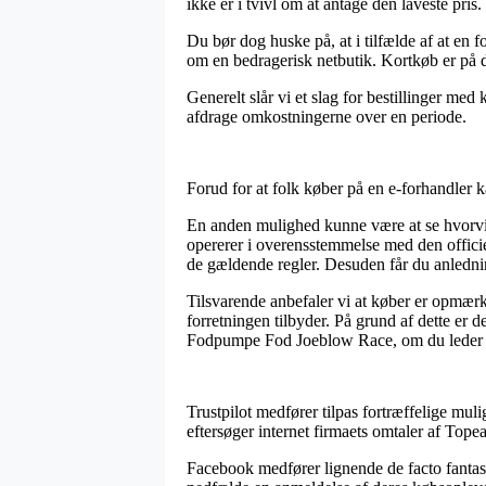
ikke er i tvivl om at antage den laveste pris.
Du bør dog huske på, at i tilfælde af at en fo
om en bedragerisk netbutik. Kortkøb er på 
Generelt slår vi et slag for bestillinger med
afdrage omkostningerne over en periode.
Forud for at folk køber på en e-forhandler ka
En anden mulighed kunne være at se hvorvid
opererer i overensstemmelse med den officie
de gældende regler. Desuden får du anledning
Tilsvarende anbefaler vi at køber er opmær
forretningen tilbyder. På grund af dette er 
Fodpumpe Fod Joeblow Race, om du leder eft
Trustpilot medfører tilpas fortræffelige mul
eftersøger internet firmaets omtaler af To
Facebook medfører lignende de facto fantast