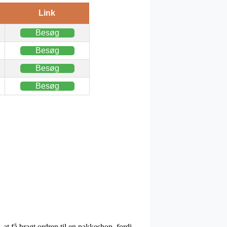
Link
Besøg
Besøg
Besøg
Besøg
 at få bragt ordren til en pakkeshop, fordi