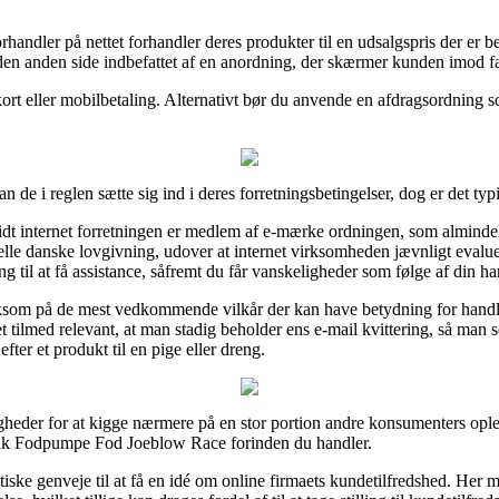
rhandler på nettet forhandler deres produkter til en udsalgspris der er bes
den anden side indbefattet af en anordning, der skærmer kunden imod 
 kort eller mobilbetaling. Alternativt bør du anvende en afdragsordning s
n de i reglen sætte sig ind i deres forretningsbetingelser, dog er det ty
t internet forretningen er medlem af e-mærke ordningen, som almindel
lle danske lovgivning, udover at internet virksomheden jævnligt evaluere
 til at få assistance, såfremt du får vanskeligheder som følge af din ha
ksom på de mest vedkommende vilkår der kan have betydning for handlen
det tilmed relevant, at man stadig beholder ens e-mail kvittering, så man
er et produkt til en pige eller dreng.
igheder for at kigge nærmere på en stor portion andre konsumenters ople
peak Fodpumpe Fod Joeblow Race forinden du handler.
iske genveje til at få en idé om online firmaets kundetilfredshed. He