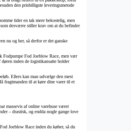
esuden den prisbilligste leveringsmetode
r somme tider en tak mere bekostelig, men
, som desværre stiller krav om at du befinder
ren nu og her, så derfor er det ganske
Topeak Fodpumpe Fod Joeblow Race, men vær
f døren inden de logistikansatte holder
t beløb. Ellers kan man udvælge den mest
 fragtmanden til at køre dine varer til et
 har massevis af online varehuse været
inder – drastisk, og endda nogle gange love
e Fod Joeblow Race inden du køber, så du