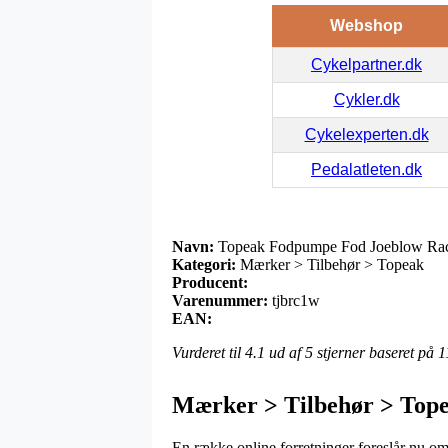
Webshop
Cykelpartner.dk
Cykler.dk
Cykelexperten.dk
Pedalatleten.dk
Navn:
Topeak Fodpumpe Fod Joeblow Ra
Kategori:
Mærker > Tilbehør > Topeak
Producent:
Varenummer:
tjbrc1w
EAN:
Vurderet til
4.1
ud af 5 stjerner baseret på
1
Mærker > Tilbehør > Top
En række online forretninger foreslår nu om 