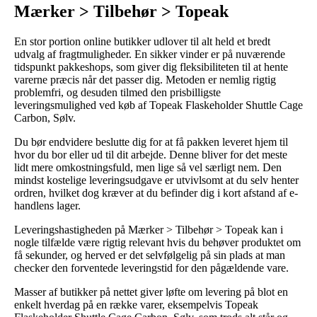
Mærker > Tilbehør > Topeak
En stor portion online butikker udlover til alt held et bredt
udvalg af fragtmuligheder. En sikker vinder er på nuværende
tidspunkt pakkeshops, som giver dig fleksibiliteten til at hente
varerne præcis når det passer dig. Metoden er nemlig rigtig
problemfri, og desuden tilmed den prisbilligste
leveringsmulighed ved køb af Topeak Flaskeholder Shuttle Cage
Carbon, Sølv.
Du bør endvidere beslutte dig for at få pakken leveret hjem til
hvor du bor eller ud til dit arbejde. Denne bliver for det meste
lidt mere omkostningsfuld, men lige så vel særligt nem. Den
mindst kostelige leveringsudgave er utvivlsomt at du selv henter
ordren, hvilket dog kræver at du befinder dig i kort afstand af e-
handlens lager.
Leveringshastigheden på Mærker > Tilbehør > Topeak kan i
nogle tilfælde være rigtig relevant hvis du behøver produktet om
få sekunder, og herved er det selvfølgelig på sin plads at man
checker den forventede leveringstid for den pågældende vare.
Masser af butikker på nettet giver løfte om levering på blot en
enkelt hverdag på en række varer, eksempelvis Topeak