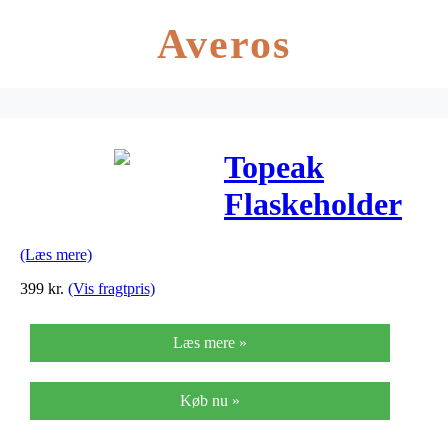
Averos
Topeak
Flaskeholder
Shuttle Cage
(Læs mere)
Carbon, Sølv
399
kr.
(Vis fragtpris)
Læs mere »
Køb nu »