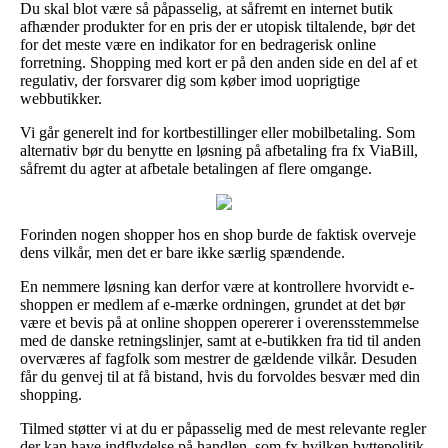
Du skal blot være så påpasselig, at såfremt en internet butik
afhænder produkter for en pris der er utopisk tiltalende, bør det
for det meste være en indikator for en bedragerisk online
forretning. Shopping med kort er på den anden side en del af et
regulativ, der forsvarer dig som køber imod uoprigtige
webbutikker.
Vi går generelt ind for kortbestillinger eller mobilbetaling. Som
alternativ bør du benytte en løsning på afbetaling fra fx ViaBill,
såfremt du agter at afbetale betalingen af flere omgange.
Forinden nogen shopper hos en shop burde de faktisk overveje
dens vilkår, men det er bare ikke særlig spændende.
En nemmere løsning kan derfor være at kontrollere hvorvidt e-
shoppen er medlem af e-mærke ordningen, grundet at det bør
være et bevis på at online shoppen opererer i overensstemmelse
med de danske retningslinjer, samt at e-butikken fra tid til anden
overværes af fagfolk som mestrer de gældende vilkår. Desuden
får du genvej til at få bistand, hvis du forvoldes besvær med din
shopping.
Tilmed støtter vi at du er påpasselig med de mest relevante regler
der kan have indflydelse på handlen, som fx hvilken byttepolitik