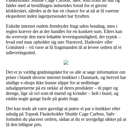
Flaskeholder Shuttle Cage Carbon, Sølv, som trods alt står og
falder med at bestillingen indsendes forud for et givent
klokkeslæt, således at de har en chance for at nå at få varerne
ekspederet inden lagerpersonalet har fyraften.
Enkelte internet outlets frembyder fragt uden betaling, men i
reglen kræver det at der handles for en konkret sum. Ellers kan
du overveje den mest letkøbte leveringsmulighed, der typisk –
hvad end man opholder sig nær Næstved, Haderslev eller
Grindsted – vil være at få fragtmanden til at levere ordren til et
udleveringssted.
Det er jo vældig gnidningsløst for os alle at søge information om
priser i blandt diverse internet butikker i Danmark, og herved har
utallige e-shops ikke kunne slippe for at nedbringe
udsalgspriserne på en række af deres produkter – til piger og
drenge, lige så vel som til mænd og kvinder – helt i bund, og
endda nogle gange byde på gratis fragt.
Det kan trods alt være gavnligt at prøve et par e-butikker efter
udsalg på Topeak Flaskeholder Shuttle Cage Carbon, Sølv
forinden du placerer ordren, sådan at du er usvigeligt sikker på at
få den billigste pris.