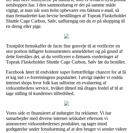
netshoppen har. I den sammenhæng er det på samme måde
vigtigt, at man når som helst opbevarer ens faktura e-mail, så
man fremadrettet kan bevise bestillingen af Topeak Flaskeholder
Shuttle Cage Carbon, Sølv, uafhængig om du er på shopping til
en dreng eller pige.
Trustpilot fremskaffer de facto fine genveje til at verificere en
stor portion tidligere konsumenters anmeldelser og på grund af
dette foreslåes det, at du verificerer e-firmaets vurderinger af
Topeak Flaskeholder Shuttle Cage Carbon, Sølv før du bestiller.
Facebook fører til endvidere super fortræffelige chancer for at få
et kig ind i e-forretningens popularitet. I øvrigt møder vi endda
internet shops hvor folk kan udforme en evaluering af
virksomhedens service, hvilket tilmed må drages fordel af til at
tage stilling til kundernes tilfredshed.
Vores side er finansieret af indtægter fra reklamer. Vi har
samarbejder med diverse internet selskaber eftersom vi
annoncerer virksomhedernes produkter, og tager imod
godtgørelse under forudsætning af at den bruger vi sender videre