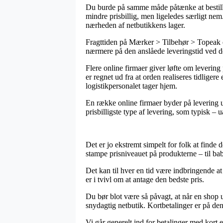
Du burde på samme måde påtænke at bestille p
mindre prisbillig, men ligeledes særligt nem.
nærheden af netbutikkens lager.
Fragttiden på Mærker > Tilbehør > Topeak er
nærmere på den anslåede leveringstid ved d
Flere online firmaer giver løfte om lever
er regnet ud fra at orden realiseres tidliger
logistikpersonalet tager hjem.
En række online firmaer byder på levering ud
prisbilligste type af levering, som typisk –
Det er jo ekstremt simpelt for folk at finde d
stampe prisniveauet på produkterne – til bab
Det kan til hver en tid være indbringende a
er i tvivl om at antage den bedste pris.
Du bør blot være så påvagt, at når en shop u
snydagtig netbutik. Kortbetalinger er på den
Vi går generelt ind for betalinger med kort 