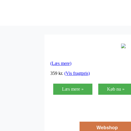
(Læs mere)
359
kr.
(Vis fragtpris)
Læs mere »
Køb nu »
Webshop