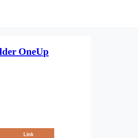
lder OneUp
Link