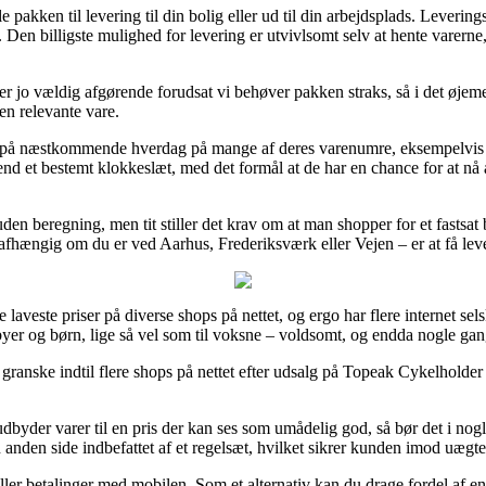
akken til levering til din bolig eller ud til din arbejdsplads. Leverin
 Den billigste mulighed for levering er utvivlsomt selv at hente varerne, 
 jo vældig afgørende forudsat vi behøver pakken straks, så i det øjem
en relevante vare.
ing på næstkommende hverdag på mange af deres varenumre, eksempelvi
e end et bestemt klokkeslæt, med det formål at de har en chance for at nå
en beregning, men tit stiller det krav om at man shopper for et fastsat
 uafhængig om du er ved Aarhus, Frederiksværk eller Vejen – er at få leve
e laveste priser på diverse shops på nettet, og ergo har flere internet sel
yer og børn, lige så vel som til voksne – voldsomt, og endda nogle gang
t granske indtil flere shops på nettet efter udsalg på Topeak Cykelhol
dbyder varer til en pris der kan ses som umådelig god, så bør det i nog
 anden side indbefattet af et regelsæt, hvilket sikrer kunden imod uægte
eller betalinger med mobilen. Som et alternativ kan du drage fordel af en