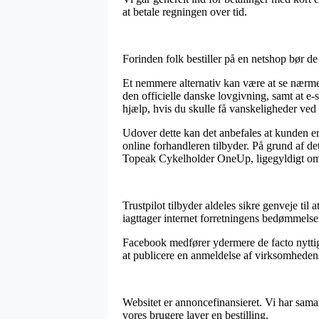
at betale regningen over tid.
Forinden folk bestiller på en netshop bør d
Et nemmere alternativ kan være at se nærme
den officielle danske lovgivning, samt at e-sh
hjælp, hvis du skulle få vanskeligheder ved 
Udover dette kan det anbefales at kunden e
online forhandleren tilbyder. På grund af de
Topeak Cykelholder OneUp, ligegyldigt om 
Trustpilot tilbyder aldeles sikre genveje til
iagttager internet forretningens bedømmels
Facebook medfører ydermere de facto nyttige 
at publicere en anmeldelse af virksomhedens 
Websitet er annoncefinansieret. Vi har sama
vores brugere laver en bestilling.