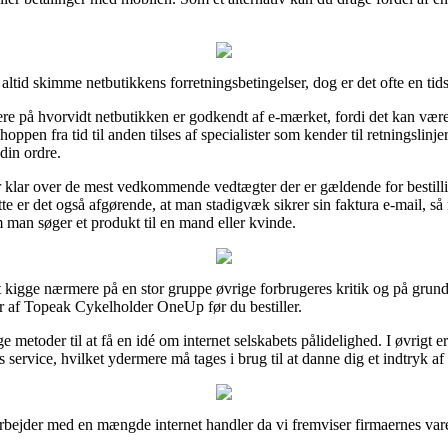
e altid skimme netbutikkens forretningsbetingelser, dog er det ofte en t
re på hvorvidt netbutikken er godkendt af e-mærket, fordi det kan vær
oppen fra tid til anden tilses af specialister som kender til retningslinje
din ordre.
r klar over de mest vedkommende vedtægter der er gældende for bestilli
tte er det også afgørende, at man stadigvæk sikrer sin faktura e-mail, så
man søger et produkt til en mand eller kvinde.
 at kigge nærmere på en stor gruppe øvrige forbrugeres kritik og på grund
er af Topeak Cykelholder OneUp før du bestiller.
metoder til at få en idé om internet selskabets pålidelighed. I øvrigt 
service, hvilket ydermere må tages i brug til at danne dig et indtryk af 
rbejder med en mængde internet handler da vi fremviser firmaernes varer,