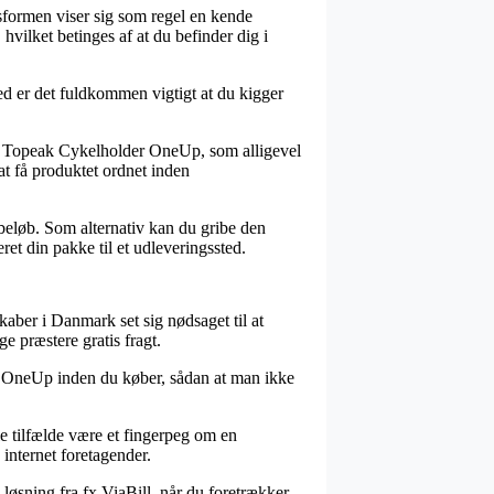
gsformen viser sig som regel en kende
hvilket betinges af at du befinder dig i
ed er det fuldkommen vigtigt at du kigger
s Topeak Cykelholder OneUp, som alligevel
 at få produktet ordnet inden
 beløb. Som alternativ kan du gribe den
ret din pakke til et udleveringssted.
skaber i Danmark set sig nødsaget til at
e præstere gratis fragt.
der OneUp inden du køber, sådan at man ikke
le tilfælde være et fingerpeg om en
 internet foretagender.
 løsning fra fx ViaBill, når du foretrækker