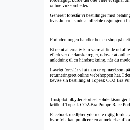
fordelagtig, burde det ofte være et signal 
online virksomheder.
Generelt foreslår vi bestillinger med betal
hvis du har i sinde at afbetale regningen i fl
Forinden nogen handler hos en shop på nett
Et nemt alternativ kan være at finde ud af 
efterlever de danske regler, udover at online
anledning til en håndsrækning, når du møder
I øvrigt foreslår vi at man er opmærksom på
returneringsret online webshoppen har. I den
bevise sin bestilling af Topeak CO2-Bra Pu
Trustpilot tilbyder stort set solide løsninge
kritik af Topeak CO2-Bra Pumpe Race Pod fø
Facebook medfører ydermere rigtig fordelagti
hvor folk kan publicere en anmeldelse af køb