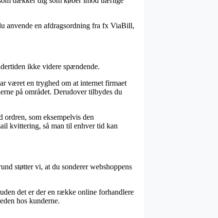
v, som dækker dig som køber imod uærlige
du anvende en afdragsordning fra fx ViaBill,
ndertiden ikke videre spændende.
ar været en tryghed om at internet firmaet
eglerne på området. Derudover tilbydes du
med ordren, som eksempelvis den
il kvittering, så man til enhver tid kan
 grund støtter vi, at du sonderer webshoppens
oruden det er der en række online forhandlere
sheden hos kunderne.