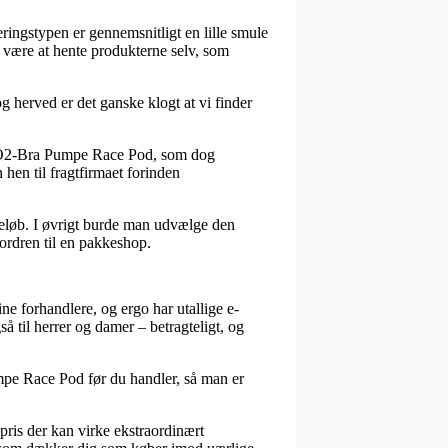
everingstypen er gennemsnitligt en lille smule
t være at hente produkterne selv, som
g herved er det ganske klogt at vi finder
k CO2-Bra Pumpe Race Pod, som dog
 hen til fragtfirmaet forinden
 beløb. I øvrigt burde man udvælge den
t ordren til en pakkeshop.
ine forhandlere, og ergo har utallige e-
å til herrer og damer – betragteligt, og
mpe Race Pod før du handler, så man er
spris der kan virke ekstraordinært