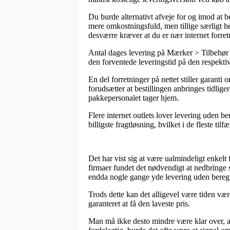
Du burde alternativt afveje for og imod at bes
mere omkostningsfuld, men tillige særligt h
desværre kræver at du er nær internet forret
Antal dages levering på Mærker > Tilbehør > 
den forventede leveringstid på den respekti
En del forretninger på nettet stiller gara
forudsætter at bestillingen anbringes tidlige
pakkepersonalet tager hjem.
Flere internet outlets lover levering uden b
billigste fragtløsning, hvilket i de fleste ti
Det har vist sig at være ualmindeligt enkelt 
firmaer fundet det nødvendigt at nedbringe s
endda nogle gange yde levering uden bereg
Trods dette kan det alligevel være tiden v
garanteret at få den laveste pris.
Man må ikke desto mindre være klar over, at i