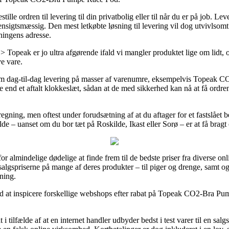
tille ordren til levering til din privatbolig eller til når du er på job. L
ensigtsmæssig. Den mest letkøbte løsning til levering vil dog utvivlsom
ningens adresse.
Topeak er jo ultra afgørende ifald vi mangler produktet lige om lidt, o
ve vare.
nti om dag-til-dag levering på masser af varenumre, eksempelvis Topea
re end et aftalt klokkeslæt, sådan at de med sikkerhed kan nå at få ordren
eregning, men oftest under forudsætning af at du aftager for et fastslået
lfælde – uanset om du bor tæt på Roskilde, Ikast eller Sorø – er at få brag
for almindelige dødelige at finde frem til de bedste priser fra diverse onl
algspriserne på mange af deres produkter – til piger og drenge, samt ogs
ning.
ærd at inspicere forskellige webshops efter rabat på Topeak CO2-Bra Pu
 tilfælde af at en internet handler udbyder bedst i test varer til en salg