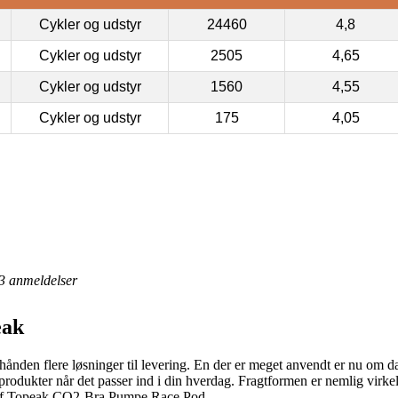
Cykler og udstyr
24460
4,8
Cykler og udstyr
2505
4,65
Cykler og udstyr
1560
4,55
Cykler og udstyr
175
4,05
3
anmeldelser
eak
hånden flere løsninger til levering. En der er meget anvendt er nu om da
 produkter når det passer ind i din hverdag. Fragtformen er nemlig vir
b af Topeak CO2-Bra Pumpe Race Pod.