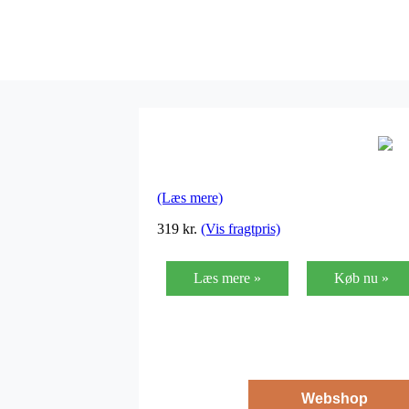
(Læs mere)
319
kr.
(Vis fragtpris)
Læs mere »
Køb nu »
Webshop