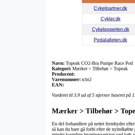
Cykelpartner.dk
Cykler.dk
Cykelexperten.dk
Pedalatleten.dk
Navn:
Topeak CO2-Bra Pumpe Race Pod
Kategori:
Mærker > Tilbehør > Topeak
Producent:
Varenummer:
tcbr2
EAN:
Vurderet til
3.9
ud af 5 stjerner baseret på
1
Mærker > Tilbehør > Top
En del forhandlere på nettet frembyder efter
så kan du bare gå forbi efter de nyindkøbte
mindst kostelige leveringsversion ved kø