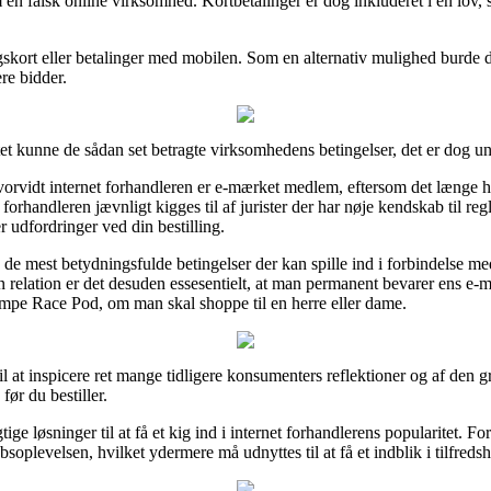
om en falsk online virksomhed. Kortbetalinger er dog inkluderet i en lo
ingskort eller betalinger med mobilen. Som en alternativ mulighed burde 
ere bidder.
et kunne de sådan set betragte virksomhedens betingelser, det er dog u
hvorvidt internet forhandleren er e-mærket medlem, eftersom det længe h
 forhandleren jævnligt kigges til af jurister der har nøje kendskab til r
 udfordringer ved din bestilling.
 de mest betydningsfulde betingelser der kan spille ind i forbindelse 
 relation er det desuden essesentielt, at man permanent bevarer ens e-ma
mpe Race Pod, om man skal shoppe til en herre eller dame.
r til at inspicere ret mange tidligere konsumenters reflektioner og af den
r du bestiller.
ge løsninger til at få et kig ind i internet forhandlerens popularitet. F
soplevelsen, hvilket ydermere må udnyttes til at få et indblik i tilfred