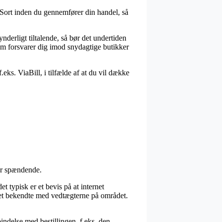
ort inden du gennemfører din handel, så
nderligt tiltalende, så bør det undertiden
om forsvarer dig imod snydagtige butikker
eks. ViaBill, i tilfælde af at du vil dække
er spændende.
 typisk er et bevis på at internet
eget bekendte med vedtægterne på området.
indelse med bestillingen, f.eks. den