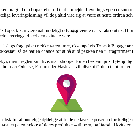
kken bragt til din bopæl eller ud til dit arbejde. Leveringstypen er som 
ge leveringsløsning vil dog altid vise sig at være at hente ordren selv
> Topeak kan være ualmindeligt udslagsgivende når vi absolut skal brug
ede leveringstid ved den aktuelle vare.
om 1 dags fragt på en række varenumre, eksempelvis Topeak Bagagebærer
lokkeslæt, så de har en chance for at nå at få pakken hen til fragtfirmaet 
gebyr, men i reglen kun hvis man shopper for en bestemt pris. I øvrigt 
n bor nær Odense, Farum eller Haslev – vil blive at få dem til at bringe
atisk for almindelige dødelige at finde de laveste priser på forskellige
sniveauet på en række af deres produkter – til børn, og ligeså til kvind