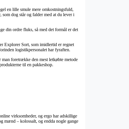
regel en lille smule mere omkostningsfuld,
, som dog står og falder med at du lever i
e din ordre fluks, så med det formål er det
 Explorer Sort, som imidlertid er regnet
forinden logistikpersonalet har fyraften.
bør man foretrække den mest letkøbte metode
 produkterne til en pakkeshop.
 online virksomheder, og ergo har adskillige
er og mænd – kolossalt, og endda nogle gange