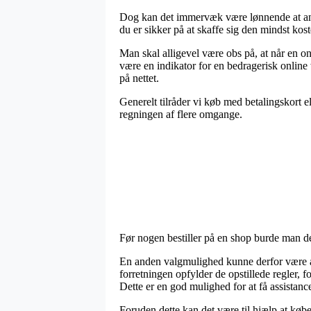
Dog kan det immervæk være lønnende at ana
du er sikker på at skaffe sig den mindst koste
Man skal alligevel være obs på, at når en on
være en indikator for en bedragerisk onlin
på nettet.
Generelt tilråder vi køb med betalingskort el
regningen af flere omgange.
Før nogen bestiller på en shop burde man d
En anden valgmulighed kunne derfor være at k
forretningen opfylder de opstillede regler,
Dette er en god mulighed for at få assistanc
Foruden dette kan det være til hjælp at købe