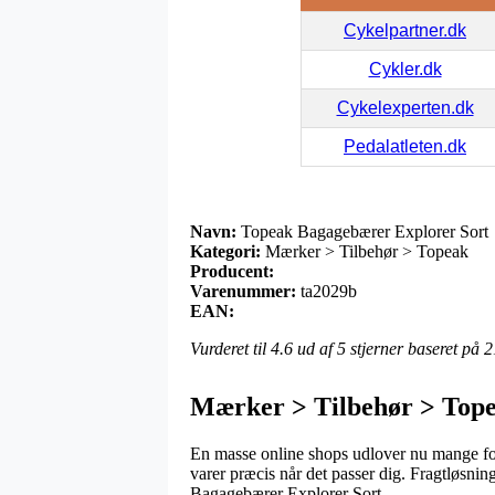
Cykelpartner.dk
Cykler.dk
Cykelexperten.dk
Pedalatleten.dk
Navn:
Topeak Bagagebærer Explorer Sort
Kategori:
Mærker > Tilbehør > Topeak
Producent:
Varenummer:
ta2029b
EAN:
Vurderet til
4.6
ud af 5 stjerner baseret på
2
Mærker > Tilbehør > Top
En masse online shops udlover nu mange fors
varer præcis når det passer dig. Fragtløsni
Bagagebærer Explorer Sort.