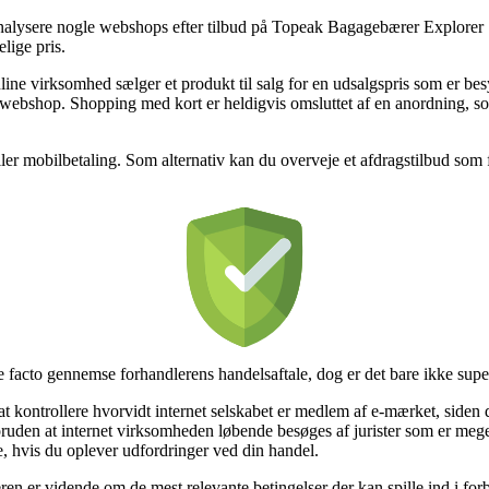
lysere nogle webshops efter tilbud på Topeak Bagagebærer Explorer S
lige pris.
line virksomhed sælger et produkt til salg for en udsalgspris som er besy
e webshop. Shopping med kort er heldigvis omsluttet af en anordning, s
ler mobilbetaling. Som alternativ kan du overveje et afdragstilbud som f.
e facto gennemse forhandlerens handelsaftale, dog er det bare ikke sup
ontrollere hvorvidt internet selskabet er medlem af e-mærket, siden det
 foruden at internet virksomheden løbende besøges af jurister som er m
e, hvis du oplever udfordringer ved din handel.
ren er vidende om de mest relevante betingelser der kan spille ind i forb