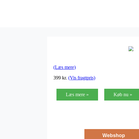
(Læs mere)
399
kr.
(Vis fragtpris)
Læs mere »
Køb nu »
Webshop