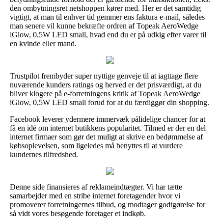
den ombytningsret netshoppen kører med. Her er det samtidig
vigtigt, at man til enhver tid gemmer ens faktura e-mail, således
man senere vil kunne bekræfte ordren af Topeak AeroWedge
iGlow, 0,5W LED small, hvad end du er på udkig efter varer til
en kvinde eller mand.
Trustpilot frembyder super nyttige genveje til at iagttage flere
nuværende kunders ratings og herved er det prisværdigt, at du
bliver klogere på e-forretningens kritik af Topeak AeroWedge
iGlow, 0,5W LED small forud for at du færdiggør din shopping.
Facebook leverer ydermere immervæk pålidelige chancer for at
få en idé om internet butikkens popularitet. Tilmed er der en del
internet firmaer som gør det muligt at skrive en bedømmelse af
købsoplevelsen, som ligeledes må benyttes til at vurdere
kundernes tilfredshed.
Denne side finansieres af reklameindtægter. Vi har tætte
samarbejder med en stribe internet foretagender hvor vi
promoverer forretningernes tilbud, og modtager godtgørelse for
så vidt vores besøgende foretager et indkøb.