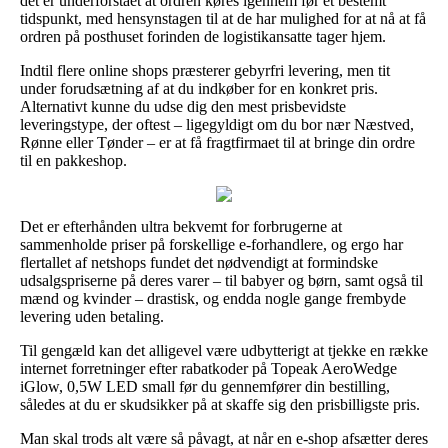
det er underforstået at ordren køres igennem før et bestemt
tidspunkt, med hensynstagen til at de har mulighed for at nå at få
ordren på posthuset forinden de logistikansatte tager hjem.
Indtil flere online shops præsterer gebyrfri levering, men tit
under forudsætning af at du indkøber for en konkret pris.
Alternativt kunne du udse dig den mest prisbevidste
leveringstype, der oftest – ligegyldigt om du bor nær Næstved,
Rønne eller Tønder – er at få fragtfirmaet til at bringe din ordre
til en pakkeshop.
Det er efterhånden ultra bekvemt for forbrugerne at
sammenholde priser på forskellige e-forhandlere, og ergo har
flertallet af netshops fundet det nødvendigt at formindske
udsalgspriserne på deres varer – til babyer og børn, samt også til
mænd og kvinder – drastisk, og endda nogle gange frembyde
levering uden betaling.
Til gengæld kan det alligevel være udbytterigt at tjekke en række
internet forretninger efter rabatkoder på Topeak AeroWedge
iGlow, 0,5W LED small før du gennemfører din bestilling,
således at du er skudsikker på at skaffe sig den prisbilligste pris.
Man skal trods alt være så påvagt, at når en e-shop afsætter deres