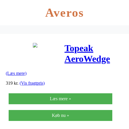
Averos
Topeak
AeroWedge
iGlow, 0,5W
(Læs mere)
LED small
319
kr.
(Vis fragtpris)
Læs mere »
Køb nu »