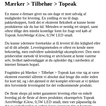
Mærker > Tilbehør > Topeak
En masse e-firmaer giver nu om dage et stort udvalg af
muligheder for levering. En yndling er nu til dags
pakkeshoppen, fordi det er ekstremt fleksibelt at kunne hente
produkterne når du har tid. Metoden er nemlig ret simpel, samt
oftest tillige den mindst kostelige form for fragt ved køb af
Topeak AeroWedge iGlow, 0,5W LED small.
Du kunne ydermere foretrække at få leveret til din lejlighed eller
ud til dit arbejde. Leveringsmetoden er oftest en kende mere
bekostelig, men endvidere ualmindeligt ukompliceret. Den mest
prisbevidste metode til levering er utvivlsomt at hente varerne
selv, hvilket nødvendiggør at du opholder dig i nærheden af
internet firmaets bopæl.
Fragttiden på Mærker > Tilbehør > Topeak kan vise sig at være
ekstremt essentiel såfremt vi absolut skal bruge din ordre inden
for kort tid, og i det øjemed er det komplet relevant at vi tjekker
den forventede leveringstid for det vedkommende produkt.
De fleste shops på nettet garanterer levering efter en enkelt
hverdag på de fleste af deres produkter, eksempelvis Topeak
AeroWedge iGlow, 0,5W LED small, men vær påpasselig da