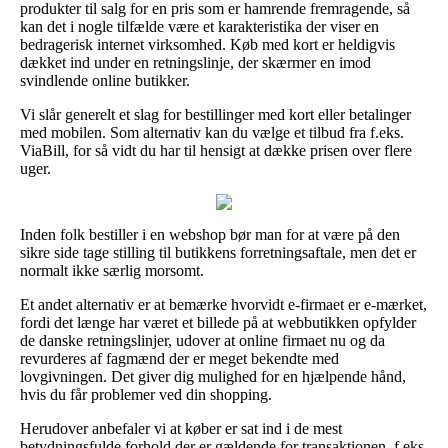
produkter til salg for en pris som er hamrende fremragende, så
kan det i nogle tilfælde være et karakteristika der viser en
bedragerisk internet virksomhed. Køb med kort er heldigvis
dækket ind under en retningslinje, der skærmer en imod
svindlende online butikker.
Vi slår generelt et slag for bestillinger med kort eller betalinger
med mobilen. Som alternativ kan du vælge et tilbud fra f.eks.
ViaBill, for så vidt du har til hensigt at dække prisen over flere
uger.
Inden folk bestiller i en webshop bør man for at være på den
sikre side tage stilling til butikkens forretningsaftale, men det er
normalt ikke særlig morsomt.
Et andet alternativ er at bemærke hvorvidt e-firmaet er e-mærket,
fordi det længe har været et billede på at webbutikken opfylder
de danske retningslinjer, udover at online firmaet nu og da
revurderes af fagmænd der er meget bekendte med
lovgivningen. Det giver dig mulighed for en hjælpende hånd,
hvis du får problemer ved din shopping.
Herudover anbefaler vi at køber er sat ind i de mest
betydningsfulde forhold der er gældende for transaktionen, f.eks.