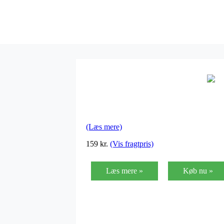
(Læs mere)
159
kr.
(Vis fragtpris)
Læs mere »
Køb nu »