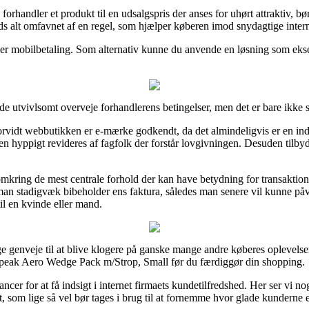
orhandler et produkt til en udsalgspris der anses for uhørt attraktiv, bø
rods alt omfavnet af en regel, som hjælper køberen imod snydagtige intern
ller mobilbetaling. Som alternativ kunne du anvende en løsning som ekse
 de utvivlsomt overveje forhandlerens betingelser, men det er bare ikke
orvidt webbutikken er e-mærke godkendt, da det almindeligvis er en ind
 hyppigt revideres af fagfolk der forstår lovgivningen. Desuden tilbydes 
 omkring de mest centrale forhold der kan have betydning for transaktione
t man stadigvæk bibeholder ens faktura, således man senere vil kunne p
il en kvinde eller mand.
genveje til at blive klogere på ganske mange andre køberes oplevelser 
opeak Aero Wedge Pack m/Strop, Small før du færdiggør din shopping.
ncer for at få indsigt i internet firmaets kundetilfredshed. Her ser vi 
, som lige så vel bør tages i brug til at fornemme hvor glade kunderne e