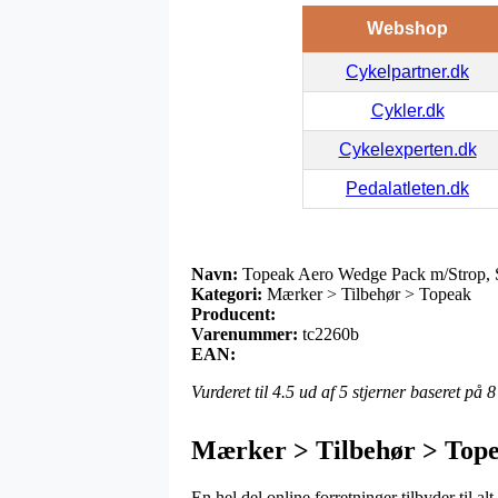
Webshop
Cykelpartner.dk
Cykler.dk
Cykelexperten.dk
Pedalatleten.dk
Navn:
Topeak Aero Wedge Pack m/Strop, 
Kategori:
Mærker > Tilbehør > Topeak
Producent:
Varenummer:
tc2260b
EAN:
Vurderet til
4.5
ud af 5 stjerner baseret på
8
Mærker > Tilbehør > Top
En hel del online forretninger tilbyder til a