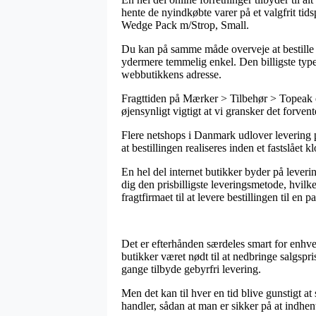
hente de nyindkøbte varer på et valgfrit tid
Wedge Pack m/Strop, Small.
Du kan på samme måde overveje at bestille l
ydermere temmelig enkel. Den billigste type
webbutikkens adresse.
Fragttiden på Mærker > Tilbehør > Topeak er 
øjensynligt vigtigt at vi gransker det forven
Flere netshops i Danmark udlover levering
at bestillingen realiseres inden et fastslået 
En hel del internet butikker byder på leveri
dig den prisbilligste leveringsmetode, hvilk
fragtfirmaet til at levere bestillingen til en 
Det er efterhånden særdeles smart for enhver
butikker været nødt til at nedbringe salgsp
gange tilbyde gebyrfri levering.
Men det kan til hver en tid blive gunstigt 
handler, sådan at man er sikker på at indhen