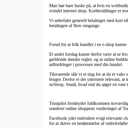
Man bør bare huske på, at hvis en webbutik f
svindel internet shop. Kortbestillinger er t
Vi anbefaler generelt betalinger med kort e
betalingen af flere omgange.
Forud for at folk handler i en e-shop kunne
Et andet forslag kunne derfor være at se hv
gældende danske regler, og at online butikken
udfordringer i processen med din handel.
Tilsvarende slår vi et slag for at du er vaks
bruger. Derfor er det ydermere relevant, a
m/Strop, Small, hvad end du søger en vare t
Trustpilot frembyder fuldkommen troværdige 
sonderer online shoppens vurderinger af T
Facebook yder endvidere evigt relevante cha
for at skrive en bedømmelse af ordreforløbet