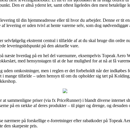
spunkt. Den er altså yderst let, samt oftest ligeledes den mest betaleli
evering til din hjemmeadresse eller til hvor du arbejder. Denne er tit
 af levering er uden tvivl at hente varerne selv, som dog nødvendiggør 
selvfølgelig ekstremt central i tilfælde af at du skal bruge din ordre n
tede leveringstidspunkt på den aktuelle vare.
 på næste hverdag på en hel del varenumre, eksempelvis Topeak Aero W
klokkeslæt, med hensynstagen til at de har mulighed for at nå at få varerne
ng uden omkostninger, men i reglen er det forbeholdt når der indkøbes for
et i mange tilfælde – uden hensyn til om du opholder sig tæt på Kolding,
pakkeshop.
 at sammenligne priser (via fx PriceRunner) i blandt diverse internet sh
riserne på en række af deres produkter – til piger og drenge, og desuden
at se nærmere på forskellige e-forretninger efter rabatkoder på Topeak
te den skarpeste pris.