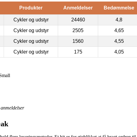
Produkter
Anmeldelser
Bedømmelse
Cykler og udstyr
24460
4,8
Cykler og udstyr
2505
4,65
Cykler og udstyr
1560
4,55
Cykler og udstyr
175
4,05
Small
anmeldelser
eak
lt held flere leveringsmetoder. Et hit er for øjeblikket at få bragt ordren