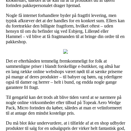
klokkeslæt, således at de kan nå at få produktet ud af døren
forinden pakkepersonalet drager hjemad.
Nogle få internet forhandlere byder på fragtfri levering, men
typisk afkræver det at der handles for en konkret sum. Ellers kan
du foretrække den billigste fragtform, hvilket oftest – uden
hensyn til om du befinder sig ved Esbjerg, Lillerød eller
Hammel – vil blive at få fragtmanden til at bringe din ordre til en
pakkeshop.
Det er efterhånden temmelig fremkommeligt for folk at
sammenligne priser i blandt forskellige e-butikker, og altså har
en lang række online webshops været nødt til at sænke priserne
på mange af deres produkter – til babyer og børn, og yderligere
også til damer og herrer – helt i bund, og endda nogle gange
garantere fri fragt.
Til gengæld kan det trods alt blive tiden værd at se nærmere på
nogle online virksomheder efter tilbud på Topeak Aero Wedge
Pack, Micro forinden du køber, således at man er velinformeret
til at antage den mindst kostelige pris.
Du må blot ikke undervurdere, at i tilfælde af at en shop udbyder
produkter til salg for en udsalgspris der virker helt fantastisk god,