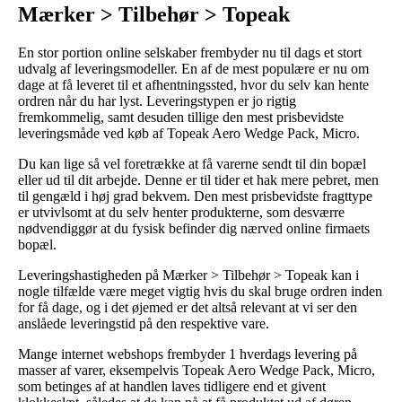
Mærker > Tilbehør > Topeak
En stor portion online selskaber frembyder nu til dags et stort
udvalg af leveringsmodeller. En af de mest populære er nu om
dage at få leveret til et afhentningssted, hvor du selv kan hente
ordren når du har lyst. Leveringstypen er jo rigtig
fremkommelig, samt desuden tillige den mest prisbevidste
leveringsmåde ved køb af Topeak Aero Wedge Pack, Micro.
Du kan lige så vel foretrække at få varerne sendt til din bopæl
eller ud til dit arbejde. Denne er til tider et hak mere pebret, men
til gengæld i høj grad bekvem. Den mest prisbevidste fragttype
er utvivlsomt at du selv henter produkterne, som desværre
nødvendiggør at du fysisk befinder dig nærved online firmaets
bopæl.
Leveringshastigheden på Mærker > Tilbehør > Topeak kan i
nogle tilfælde være meget vigtig hvis du skal bruge ordren inden
for få dage, og i det øjemed er det altså relevant at vi ser den
anslåede leveringstid på den respektive vare.
Mange internet webshops frembyder 1 hverdags levering på
masser af varer, eksempelvis Topeak Aero Wedge Pack, Micro,
som betinges af at handlen laves tidligere end et givent