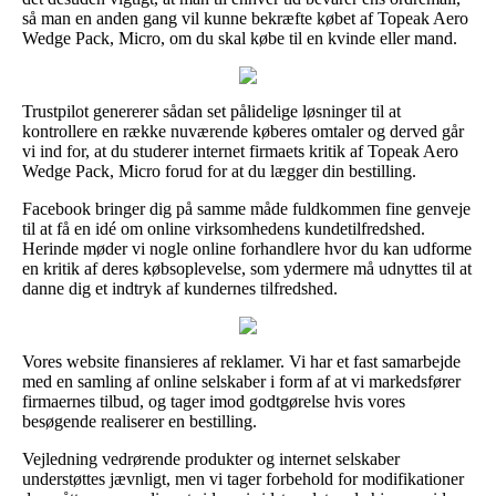
så man en anden gang vil kunne bekræfte købet af Topeak Aero
Wedge Pack, Micro, om du skal købe til en kvinde eller mand.
Trustpilot genererer sådan set pålidelige løsninger til at
kontrollere en række nuværende køberes omtaler og derved går
vi ind for, at du studerer internet firmaets kritik af Topeak Aero
Wedge Pack, Micro forud for at du lægger din bestilling.
Facebook bringer dig på samme måde fuldkommen fine genveje
til at få en idé om online virksomhedens kundetilfredshed.
Herinde møder vi nogle online forhandlere hvor du kan udforme
en kritik af deres købsoplevelse, som ydermere må udnyttes til at
danne dig et indtryk af kundernes tilfredshed.
Vores website finansieres af reklamer. Vi har et fast samarbejde
med en samling af online selskaber i form af at vi markedsfører
firmaernes tilbud, og tager imod godtgørelse hvis vores
besøgende realiserer en bestilling.
Vejledning vedrørende produkter og internet selskaber
understøttes jævnligt, men vi tager forbehold for modifikationer