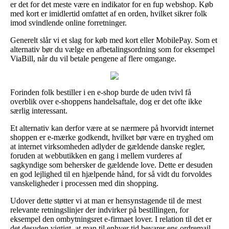
er det for det meste være en indikator for en fup webshop. Køb
med kort er imidlertid omfattet af en orden, hvilket sikrer folk
imod svindlende online forretninger.
Generelt slår vi et slag for køb med kort eller MobilePay. Som et
alternativ bør du vælge en afbetalingsordning som for eksempel
ViaBill, når du vil betale pengene af flere omgange.
Forinden folk bestiller i en e-shop burde de uden tvivl få
overblik over e-shoppens handelsaftale, dog er det ofte ikke
særlig interessant.
Et alternativ kan derfor være at se nærmere på hvorvidt internet
shoppen er e-mærke godkendt, hvilket bør være en tryghed om
at internet virksomheden adlyder de gældende danske regler,
foruden at webbutikken en gang i mellem vurderes af
sagkyndige som behersker de gældende love. Dette er desuden
en god lejlighed til en hjælpende hånd, for så vidt du forvoldes
vanskeligheder i processen med din shopping.
Udover dette støtter vi at man er hensynstagende til de mest
relevante retningslinjer der indvirker på bestillingen, for
eksempel den ombytningsret e-firmaet lover. I relation til det er
det desuden vigtigt, at man til enhver tid bevarer ens ordremail,