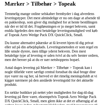
Mærker > Tilbehør > Topeak
Temmelig mange online selskaber frembyder i dag alverdens
leveringstyper. Det mest almindelige er nu om dage at afsende til
en pakkeshop, som giver dig mulighed for at hente bestillingen
når der er tid til det. Fragtløsningen er jo meget bekvem, samt
endda ligeledes den mest betalelige leveringsmulighed ved køb
af Topeak Aero Wedge Pack DX QuickClick, Small.
Du kunne alternativt påtænke at få leveret hjem til dig privat
eller ud på din arbejdsplads. Leveringsmetoden er som regel en
lille smule dyrere, men tillige yderst bekvem. Den mest
betalelige type af levering er uden tvivl at du selv henter ordren,
men det beroer på at du er nær netshoppens bopæl.
Antal dages levering på Mærker > Tilbehør > Topeak kan i
nogle tilfælde være særligt central forudsat du skal bruge dine
nye varer nu og her, så herved er det rimelig meningsfuldt at vi
kigger nærmere på den anslåede leveringstid for det aktuelle
produkt.
En række butikker på nettet yder muligheden for dag-til-dag
levering på flere varer, eksempelvis Topeak Aero Wedge Pack
DX QuickClick, Small, men glem ikke at det er afhængig af at