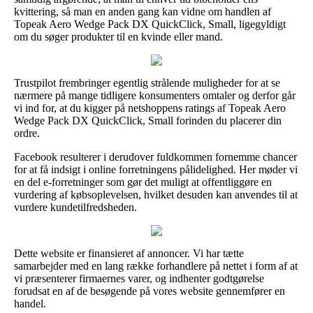
kvittering, så man en anden gang kan vidne om handlen af
Topeak Aero Wedge Pack DX QuickClick, Small, ligegyldigt
om du søger produkter til en kvinde eller mand.
Trustpilot frembringer egentlig strålende muligheder for at se
nærmere på mange tidligere konsumenters omtaler og derfor går
vi ind for, at du kigger på netshoppens ratings af Topeak Aero
Wedge Pack DX QuickClick, Small forinden du placerer din
ordre.
Facebook resulterer i derudover fuldkommen fornemme chancer
for at få indsigt i online forretningens pålidelighed. Her møder vi
en del e-forretninger som gør det muligt at offentliggøre en
vurdering af købsoplevelsen, hvilket desuden kan anvendes til at
vurdere kundetilfredsheden.
Dette website er finansieret af annoncer. Vi har tætte
samarbejder med en lang række forhandlere på nettet i form af at
vi præsenterer firmaernes varer, og indhenter godtgørelse
forudsat en af de besøgende på vores website gennemfører en
handel.