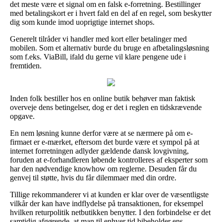
det meste være et signal om en falsk e-forretning. Bestillinger
med betalingskort er i hvert fald en del af en regel, som beskytter
dig som kunde imod uoprigtige internet shops.
Generelt tilråder vi handler med kort eller betalinger med
mobilen. Som et alternativ burde du bruge en afbetalingsløsning
som f.eks. ViaBill, ifald du gerne vil klare pengene ude i
fremtiden.
Inden folk bestiller hos en online butik behøver man faktisk
overveje dens betingelser, dog er det i reglen en tidskrævende
opgave.
En nem løsning kunne derfor være at se nærmere på om e-
firmaet er e-mærket, eftersom det burde være et sympol på at
internet forretningen adlyder gældende dansk lovgivning,
foruden at e-forhandleren løbende kontrolleres af eksperter som
har den nødvendige knowhow om reglerne. Desuden får du
genvej til støtte, hvis du får dilemmaer med din ordre.
Tillige rekommanderer vi at kunden er klar over de væsentligste
vilkår der kan have indflydelse på transaktionen, for eksempel
hvilken returpolitik netbutikken benytter. I den forbindelse er det
samtidig afgørende, at man til enhver tid bibeholder ens