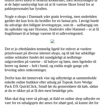
ordren laves inden et bestemt klokkeslæt, med hensynstagen til
at de højst sandsynligt kan nå at få varerne fikset forud for at
pakkepersonalet har fyraften.
Nogle e-shops i Danmark yder gratis levering, men undertiden
gælder det kun hvis du bestiller for en fastsat pris. I øvrigt burde
du udvælge den billigste leveringstype, som tit – uafhængig om
du opholder sig nær Horsens, Haderslev eller Hammel – er at få
fragtfirmaet til at bringe varerne til et udleveringssted.
Det er jo efterhånden temmelig ligetil for enhver at vurdere
prisniveauet på diverse internet shops, og til tak har adskillige
online selskaber fundet det uundgåeligt at nedbringe
salgsværdien på varerne – til babyer og børn, men ligeledes til
herrer og damer – helt i bund, og endda nogle gange yde
levering uden omkostninger.
Derfor kan det immervæk vise sig udbytterigt at sammenholde
enkelte online butikker efter udsalg på Topeak Aero Wedge
Pack DX QuickClick, Small før du gennemfører dit køb, sådan
at du er sikker på at få den mest betalelige pris.
Man skal dog være så påvagt, at ifald en online shop udbyder en
vare for en udsalgspris der anses for uhørt god, så kunne det for