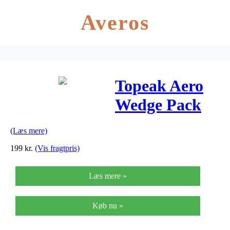
Averos
Topeak Aero
Wedge Pack
DX
(Læs mere)
QuickClick,
199
kr.
(Vis fragtpris)
Small
Læs mere »
Køb nu »