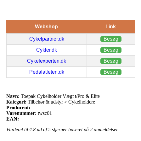
Webshop
Link
Cykelpartner.dk
Besøg
Cykler.dk
Besøg
Cykelexperten.dk
Besøg
Pedalatleten.dk
Besøg
Navn:
Toepak Cykelholder Vægt t/Pro & Elite
Kategori:
Tilbehør & udstyr > Cykelholdere
Producent:
Varenummer:
twsc01
EAN:
Vurderet til
4.8
ud af 5 stjerner baseret på
2
anmeldelser