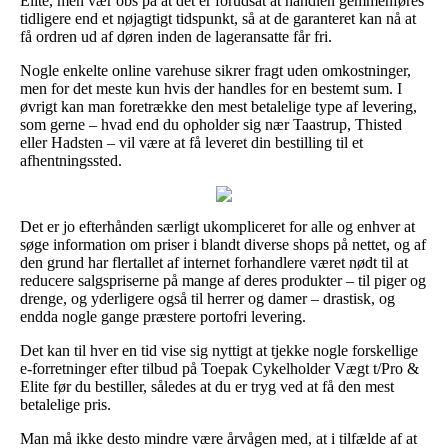
Elite, men vær obs på at det er forudsat at handlen gemmenføres
tidligere end et nøjagtigt tidspunkt, så at de garanteret kan nå at
få ordren ud af døren inden de lageransatte får fri.
Nogle enkelte online varehuse sikrer fragt uden omkostninger,
men for det meste kun hvis der handles for en bestemt sum. I
øvrigt kan man foretrække den mest betalelige type af levering,
som gerne – hvad end du opholder sig nær Taastrup, Thisted
eller Hadsten – vil være at få leveret din bestilling til et
afhentningssted.
Det er jo efterhånden særligt ukompliceret for alle og enhver at
søge information om priser i blandt diverse shops på nettet, og af
den grund har flertallet af internet forhandlere været nødt til at
reducere salgspriserne på mange af deres produkter – til piger og
drenge, og yderligere også til herrer og damer – drastisk, og
endda nogle gange præstere portofri levering.
Det kan til hver en tid vise sig nyttigt at tjekke nogle forskellige
e-forretninger efter tilbud på Toepak Cykelholder Vægt t/Pro &
Elite før du bestiller, således at du er tryg ved at få den mest
betalelige pris.
Man må ikke desto mindre være årvågen med, at i tilfælde af at