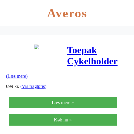
Averos
Toepak
Cykelholder
Vægt t/Pro &
(Læs mere)
Elite
699
kr.
(Vis fragtpris)
Læs mere »
Køb nu »