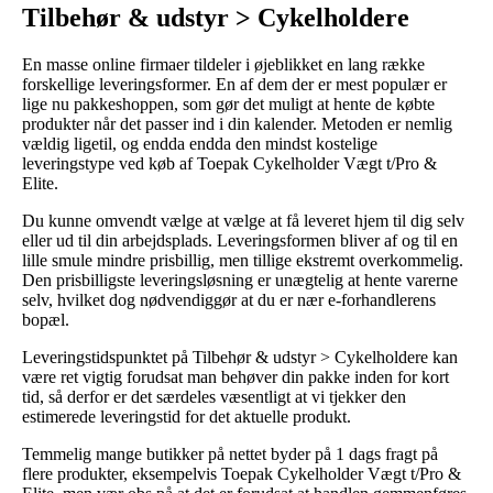
Tilbehør & udstyr > Cykelholdere
En masse online firmaer tildeler i øjeblikket en lang række
forskellige leveringsformer. En af dem der er mest populær er
lige nu pakkeshoppen, som gør det muligt at hente de købte
produkter når det passer ind i din kalender. Metoden er nemlig
vældig ligetil, og endda endda den mindst kostelige
leveringstype ved køb af Toepak Cykelholder Vægt t/Pro &
Elite.
Du kunne omvendt vælge at vælge at få leveret hjem til dig selv
eller ud til din arbejdsplads. Leveringsformen bliver af og til en
lille smule mindre prisbillig, men tillige ekstremt overkommelig.
Den prisbilligste leveringsløsning er unægtelig at hente varerne
selv, hvilket dog nødvendiggør at du er nær e-forhandlerens
bopæl.
Leveringstidspunktet på Tilbehør & udstyr > Cykelholdere kan
være ret vigtig forudsat man behøver din pakke inden for kort
tid, så derfor er det særdeles væsentligt at vi tjekker den
estimerede leveringstid for det aktuelle produkt.
Temmelig mange butikker på nettet byder på 1 dags fragt på
flere produkter, eksempelvis Toepak Cykelholder Vægt t/Pro &