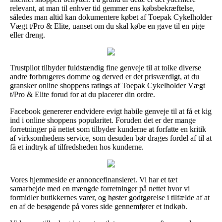
relevant, at man til enhver tid gemmer ens købsbekræftelse,
således man altid kan dokumentere købet af Toepak Cykelholder
Vægt t/Pro & Elite, uanset om du skal købe en gave til en pige
eller dreng.
Trustpilot tilbyder fuldstændig fine genveje til at tolke diverse
andre forbrugeres domme og derved er det prisværdigt, at du
gransker online shoppens ratings af Toepak Cykelholder Vægt
t/Pro & Elite forud for at du placerer din ordre.
Facebook genererer endvidere evigt habile genveje til at få et kig
ind i online shoppens popularitet. Foruden det er der mange
forretninger på nettet som tilbyder kunderne at forfatte en kritik
af virksomhedens service, som desuden bør drages fordel af til at
få et indtryk af tilfredsheden hos kunderne.
Vores hjemmeside er annoncefinansieret. Vi har et tæt
samarbejde med en mængde forretninger på nettet hvor vi
formidler butikkernes varer, og høster godtgørelse i tilfælde af at
en af de besøgende på vores side gennemfører et indkøb.