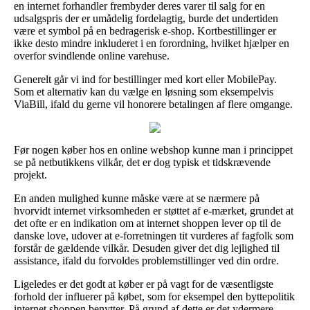
en internet forhandler frembyder deres varer til salg for en
udsalgspris der er umådelig fordelagtig, burde det undertiden
være et symbol på en bedragerisk e-shop. Kortbestillinger er
ikke desto mindre inkluderet i en forordning, hvilket hjælper en
overfor svindlende online varehuse.
Generelt går vi ind for bestillinger med kort eller MobilePay.
Som et alternativ kan du vælge en løsning som eksempelvis
ViaBill, ifald du gerne vil honorere betalingen af flere omgange.
Før nogen køber hos en online webshop kunne man i princippet
se på netbutikkens vilkår, det er dog typisk et tidskrævende
projekt.
En anden mulighed kunne måske være at se nærmere på
hvorvidt internet virksomheden er støttet af e-mærket, grundet at
det ofte er en indikation om at internet shoppen lever op til de
danske love, udover at e-forretningen tit vurderes af fagfolk som
forstår de gældende vilkår. Desuden giver det dig lejlighed til
assistance, ifald du forvoldes problemstillinger ved din ordre.
Ligeledes er det godt at køber er på vagt for de væsentligste
forhold der influerer på købet, som for eksempel den byttepolitik
internet shoppen benytter. På grund af dette er det ydermere