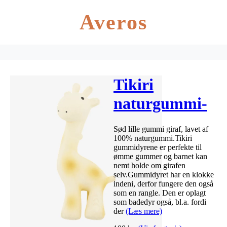
Averos
Tikiri
naturgummi-
dyr – Giraf
Sød lille gummi giraf, lavet af
100% naturgummi.Tikiri
gummidyrene er perfekte til
ømme gummer og barnet kan
nemt holde om girafen
selv.Gummidyret har en klokke
indeni, derfor fungere den også
som en rangle. Den er oplagt
som badedyr også, bl.a. fordi
der
(Læs mere)