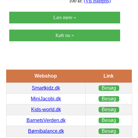
100
kr.
(Vis fragtpris)
Læs mere »
Køb nu »
Webshop
Link
Smartkidz.dk
Besøg
MiniJacobi.dk
Besøg
Kids-world.dk
Besøg
BarnetsVerden.dk
Besøg
Børnibalance.dk
Besøg