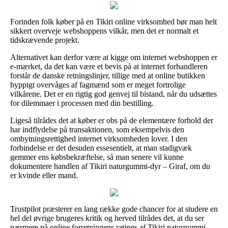
Forinden folk køber på en Tikiri online virksomhed bør man helt
sikkert overveje webshoppens vilkår, men det er normalt et
tidskrævende projekt.
Alternativet kan derfor være at kigge om internet webshoppen er
e-mærket, da det kan være et bevis på at internet forhandleren
forstår de danske retningslinjer, tillige med at online butikken
hyppigt overvåges af fagmænd som er meget fortrolige
vilkårene. Det er en rigtig god genvej til bistand, når du udsættes
for dilemmaer i processen med din bestilling.
Ligeså tilrådes det at køber er obs på de elementære forhold der
har indflydelse på transaktionen, som eksempelvis den
ombytningsrettighed internet virksomheden lover. I den
forbindelse er det desuden essesentielt, at man stadigvæk
gemmer ens købsbekræftelse, så man senere vil kunne
dokumentere handlen af Tikiri naturgummi-dyr – Giraf, om du
er kvinde eller mand.
Trustpilot præsterer en lang række gode chancer for at studere en
hel del øvrige brugeres kritik og herved tilrådes det, at du ser
nærmere på online forretningens ratings af Tikiri naturgummi-