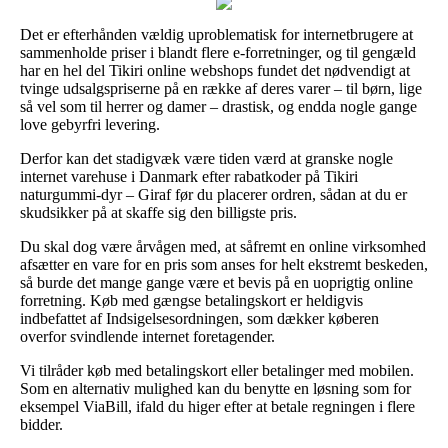
Det er efterhånden vældig uproblematisk for internetbrugere at
sammenholde priser i blandt flere e-forretninger, og til gengæld
har en hel del Tikiri online webshops fundet det nødvendigt at
tvinge udsalgspriserne på en række af deres varer – til børn, lige
så vel som til herrer og damer – drastisk, og endda nogle gange
love gebyrfri levering.
Derfor kan det stadigvæk være tiden værd at granske nogle
internet varehuse i Danmark efter rabatkoder på Tikiri
naturgummi-dyr – Giraf før du placerer ordren, sådan at du er
skudsikker på at skaffe sig den billigste pris.
Du skal dog være årvågen med, at såfremt en online virksomhed
afsætter en vare for en pris som anses for helt ekstremt beskeden,
så burde det mange gange være et bevis på en uoprigtig online
forretning. Køb med gængse betalingskort er heldigvis
indbefattet af Indsigelsesordningen, som dækker køberen
overfor svindlende internet foretagender.
Vi tilråder køb med betalingskort eller betalinger med mobilen.
Som en alternativ mulighed kan du benytte en løsning som for
eksempel ViaBill, ifald du higer efter at betale regningen i flere
bidder.