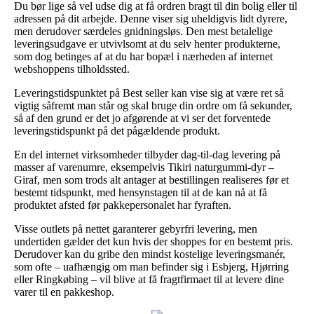
Du bør lige så vel udse dig at få ordren bragt til din bolig eller til
adressen på dit arbejde. Denne viser sig uheldigvis lidt dyrere,
men derudover særdeles gnidningsløs. Den mest betalelige
leveringsudgave er utvivlsomt at du selv henter produkterne,
som dog betinges af at du har bopæl i nærheden af internet
webshoppens tilholdssted.
Leveringstidspunktet på Best seller kan vise sig at være ret så
vigtig såfremt man står og skal bruge din ordre om få sekunder,
så af den grund er det jo afgørende at vi ser det forventede
leveringstidspunkt på det pågældende produkt.
En del internet virksomheder tilbyder dag-til-dag levering på
masser af varenumre, eksempelvis Tikiri naturgummi-dyr –
Giraf, men som trods alt antager at bestillingen realiseres før et
bestemt tidspunkt, med hensynstagen til at de kan nå at få
produktet afsted før pakkepersonalet har fyraften.
Visse outlets på nettet garanterer gebyrfri levering, men
undertiden gælder det kun hvis der shoppes for en bestemt pris.
Derudover kan du gribe den mindst kostelige leveringsmanér,
som ofte – uafhængig om man befinder sig i Esbjerg, Hjørring
eller Ringkøbing – vil blive at få fragtfirmaet til at levere dine
varer til en pakkeshop.