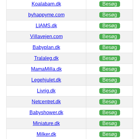
Koalabarn.dk
Besøg
byhappyme.com
Besøg
LIAMS.dk
Besøg
Villavejen.com
Besøg
Babyplan.dk
Besøg
Tralaleg.dk
Besøg
MamaMilla.dk
Besøg
Legehjulet.dk
Besøg
Livrig.dk
Besøg
Netcentret.dk
Besøg
Babyshower.dk
Besøg
Miniature.dk
Besøg
Milker.dk
Besøg