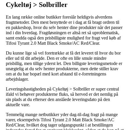
Cykeltøj > Solbriller
En lang række online butikker foreslår heldigvis alverdens
fragtmetoder. Den mest benyttede er i dag at få bragt ordren til
en pakkeshop, hvor du selv henter dine produkter når det passer
ind i din hverdag. Fragtløsningen er altså ret så uproblematisk,
samt endda også den prisbilligste mulighed for fragt ved køb af
Tifosi Tyrant 2.0 Matt Black Smoke/AC Red/Clear.
Du kunne lige så vel foretrække at få det leveret til hvor du bor
eller ud til dit arbejde. Den er ofte en lille smule mindre
prisbillig, men tillige yderst let. Den billigste leveringsmetode er
unægtelig at du selv henter produkterne, men dette stiller krav
om at du har bopæl med kort afstand til e-forretningens
arbejdslager.
Leveringshastigheden på Cykeltøj > Solbriller er super central
ifald vi behøver produkterne fluks, så herved er det nemlig på
sin plads at du efterser den anslåede leveringsdato på den
aktuelle vare.
Temmelig mange netbutikker yder dag-til-dag fragt på mange
varer, eksempelvis Tifosi Tyrant 2.0 Matt Black Smoke/AC
Red/Clear, hvilket dog tager udgangspunkt i at bestillingen