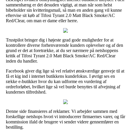
sammenhæng er det desuden vigtigt, at man når som helst
bibeholder sin kvitteringsmail, så man en anden gang vil kunne
eftervise sit køb af Tifosi Tyrant 2.0 Matt Black Smoke/AC
Red/Clear, om man er dame eller herre.
Trustpilot bringer dig i højeste grad gode muligheder for at
kontrollere diverse forhenværende kunders oplevelser og af den
grund er det at foretrække, at du ser nærmere på netshoppens
kritik af Tifosi Tyrant 2.0 Matt Black Smoke/AC Red/Clear
inden du handler.
Facebook giver dig lige så vel relativt ønskværdige genveje til at
få et kig ind i internet butikkens kundefokus. I øvrigt ses en
række e-butikker hvor du kan udforme en vurdering af
ordreforløbet, hvilket lige så vel burde benyttes til afvejning af
kundernes tilfredshed.
Denne side finansieres af reklamer. Vi arbejder sammen med
forskellige netshops hvori vi introducerer firmaernes varer, og får
kommission ifald de brugere vi sender videre gennemfører en
bestilling.