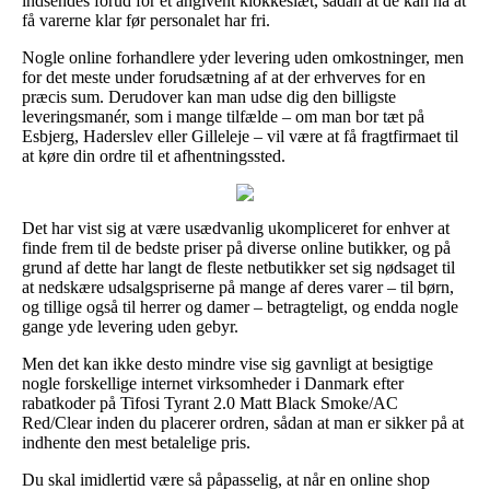
indsendes forud for et angivent klokkeslæt, sådan at de kan nå at
få varerne klar før personalet har fri.
Nogle online forhandlere yder levering uden omkostninger, men
for det meste under forudsætning af at der erhverves for en
præcis sum. Derudover kan man udse dig den billigste
leveringsmanér, som i mange tilfælde – om man bor tæt på
Esbjerg, Haderslev eller Gilleleje – vil være at få fragtfirmaet til
at køre din ordre til et afhentningssted.
Det har vist sig at være usædvanlig ukompliceret for enhver at
finde frem til de bedste priser på diverse online butikker, og på
grund af dette har langt de fleste netbutikker set sig nødsaget til
at nedskære udsalgspriserne på mange af deres varer – til børn,
og tillige også til herrer og damer – betragteligt, og endda nogle
gange yde levering uden gebyr.
Men det kan ikke desto mindre vise sig gavnligt at besigtige
nogle forskellige internet virksomheder i Danmark efter
rabatkoder på Tifosi Tyrant 2.0 Matt Black Smoke/AC
Red/Clear inden du placerer ordren, sådan at man er sikker på at
indhente den mest betalelige pris.
Du skal imidlertid være så påpasselig, at når en online shop