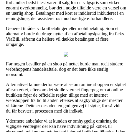
forhandler bedst i test varer til salg for en salgspris som virker
enormt overkommelig, bør det i nogle tilfælde være en varsel om
en uærlig shop. Betalinger med kort er imidlertid inkluderet i en
retningslinje, der assisterer os imod uærlige e-forhandlere.
Generelt tilråder vi kortbetalinger eller mobilbetaling. Som et
alternativ burde du drage nytte af en afbetalingsløsning fra f.eks.
ViaBill, såfremt du hellere vil dække betalingen af flere
omgange.
Før nogen bestiller på en shop på nettet burde man reelt studere
webshoppens handelsaftale, dog er det bare ikke særlig
morsomt.
Alternativet kunne derfor være at se om online shoppen er støttet
af e-mærket, eftersom det skulle være et fingerpeg om at online
butikken føjer de officielle regler, tillige med at internet
webshoppen fra tid til anden efterses af sagkyndige der mestrer
vilkårene. Dette er desuden en god genvej til støtte, for så vidt
du får besvær i processen med dit indkøb.
Ydermere anbefaler vi at kunden er omhyggelig omkring de
vigtigste vedtægter der kan have indvirkning på købet, til
eksempel hvilken ombytningsret internet butikken tilbyder. I den