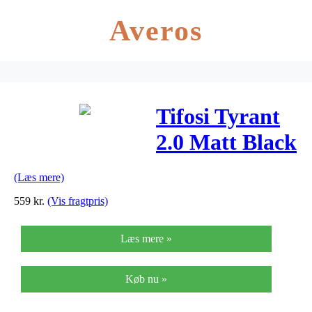
Averos
Tifosi Tyrant
2.0 Matt Black
Smoke/AC
(Læs mere)
Red/Clear
559
kr.
(Vis fragtpris)
Læs mere »
Køb nu »