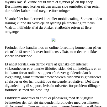
mystisk lav, så kunne det tit være et symbol på en fup shop.
Bestillinger med kort er på den anden side omsluttet af en regel,
der redder køber imod uægte e-forretninger.
Vi anbefaler handler med kort eller mobilbetaling. Som en anden
løsning kunne du overveje en løsning på afbetaling fra f.eks.
ViaBill, i tilfælde af at du ønsker at afbetale prisen af flere
omgange.
Forinden folk handler hos en online forretning kunne man på en
vis måde få overblik over butikkens vilkår, men det er tit ikke
videre spændende.
Et andet forslag kan derfor være at granske om internet
virksomheden er e-mærke tilsluttet, siden det almindeligvis er en
indikator for at online shoppen efterlever gældende dansk
lovgivning, samt at internet forhandleren rutinemæssigt vurderes
af eksperter der har indsigt i de gældende regulativer. Det giver
dig anledning til support, hvis du udsættes for problemstillinger i
forbindelse med din bestilling.
Endvidere anbefaler vi at du er påpasselig med de vigtigste
betingelser der gør sig gældende i forbindelse med bestillingen,
til eksempel hvilken returneringsret internet forretningen tilsikrer.