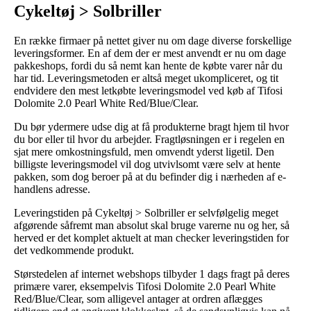
Cykeltøj > Solbriller
En række firmaer på nettet giver nu om dage diverse forskellige
leveringsformer. En af dem der er mest anvendt er nu om dage
pakkeshops, fordi du så nemt kan hente de købte varer når du
har tid. Leveringsmetoden er altså meget ukompliceret, og tit
endvidere den mest letkøbte leveringsmodel ved køb af Tifosi
Dolomite 2.0 Pearl White Red/Blue/Clear.
Du bør ydermere udse dig at få produkterne bragt hjem til hvor
du bor eller til hvor du arbejder. Fragtløsningen er i regelen en
sjat mere omkostningsfuld, men omvendt yderst ligetil. Den
billigste leveringsmodel vil dog utvivlsomt være selv at hente
pakken, som dog beroer på at du befinder dig i nærheden af e-
handlens adresse.
Leveringstiden på Cykeltøj > Solbriller er selvfølgelig meget
afgørende såfremt man absolut skal bruge varerne nu og her, så
herved er det komplet aktuelt at man checker leveringstiden for
det vedkommende produkt.
Størstedelen af internet webshops tilbyder 1 dags fragt på deres
primære varer, eksempelvis Tifosi Dolomite 2.0 Pearl White
Red/Blue/Clear, som alligevel antager at ordren aflægges