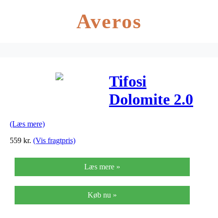
Averos
Tifosi
Dolomite 2.0
Pearl White
(Læs mere)
Red/Blue/Clear
559
kr.
(Vis fragtpris)
Læs mere »
Køb nu »