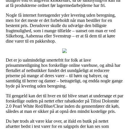
tidligere end et angivent klokkeslæt, så de sandsynligvis kan nå
at få produkterne ordnet før lagermedarbejderne har fri.
Nogle få internet foretagender yder levering uden beregning,
men for det meste er det forbeholdt når man bestiller for en
bestemt pris. Derudover skulle du udvælge den billigste
fragtmulighed, som i mange tilfælde – uanset om man er ved
Silkeborg, Aabenraa eller Svenstrup – er at få dem til at køre
dine varer til en pakkeshop.
Det er jo ualmindeligt smertefrit for folk at lave
prissammenligning hos forskellige online varehuse, og altså har
flertallet af netbutikker fundet det uundgåeligt at reducere
priserne på mange af deres varer – til børn og babyer, og
samtidig til herrer og damer – betragteligt, og endda nogle gange
byde på levering uden beregning.
Til gengæld kan det til hver en tid blive smart at undersøge et par
forskellige outlets på nettet efter rabatkoder på Tifosi Dolomite
2.0 Pearl White Red/Blue/Clear inden du gennemfører dit køb,
således at man er sikker på at opnå den mindst kostelige pris.
Du bør trods alt være klar over, at ifald en butik på nettet
afsætter bedst i test varer for en salgspris der kan ses som