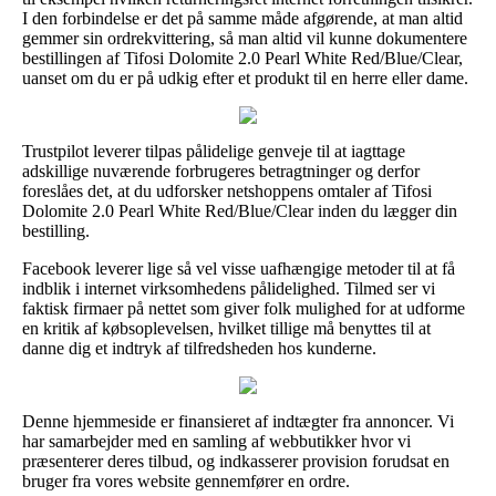
I den forbindelse er det på samme måde afgørende, at man altid
gemmer sin ordrekvittering, så man altid vil kunne dokumentere
bestillingen af Tifosi Dolomite 2.0 Pearl White Red/Blue/Clear,
uanset om du er på udkig efter et produkt til en herre eller dame.
Trustpilot leverer tilpas pålidelige genveje til at iagttage
adskillige nuværende forbrugeres betragtninger og derfor
foreslåes det, at du udforsker netshoppens omtaler af Tifosi
Dolomite 2.0 Pearl White Red/Blue/Clear inden du lægger din
bestilling.
Facebook leverer lige så vel visse uafhængige metoder til at få
indblik i internet virksomhedens pålidelighed. Tilmed ser vi
faktisk firmaer på nettet som giver folk mulighed for at udforme
en kritik af købsoplevelsen, hvilket tillige må benyttes til at
danne dig et indtryk af tilfredsheden hos kunderne.
Denne hjemmeside er finansieret af indtægter fra annoncer. Vi
har samarbejder med en samling af webbutikker hvor vi
præsenterer deres tilbud, og indkasserer provision forudsat en
bruger fra vores website gennemfører en ordre.