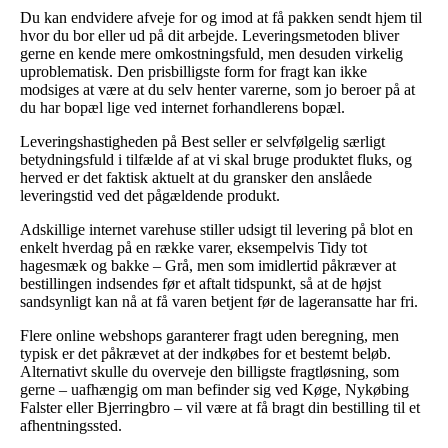
Du kan endvidere afveje for og imod at få pakken sendt hjem til
hvor du bor eller ud på dit arbejde. Leveringsmetoden bliver
gerne en kende mere omkostningsfuld, men desuden virkelig
uproblematisk. Den prisbilligste form for fragt kan ikke
modsiges at være at du selv henter varerne, som jo beroer på at
du har bopæl lige ved internet forhandlerens bopæl.
Leveringshastigheden på Best seller er selvfølgelig særligt
betydningsfuld i tilfælde af at vi skal bruge produktet fluks, og
herved er det faktisk aktuelt at du gransker den anslåede
leveringstid ved det pågældende produkt.
Adskillige internet varehuse stiller udsigt til levering på blot en
enkelt hverdag på en række varer, eksempelvis Tidy tot
hagesmæk og bakke – Grå, men som imidlertid påkræver at
bestillingen indsendes før et aftalt tidspunkt, så at de højst
sandsynligt kan nå at få varen betjent før de lageransatte har fri.
Flere online webshops garanterer fragt uden beregning, men
typisk er det påkrævet at der indkøbes for et bestemt beløb.
Alternativt skulle du overveje den billigste fragtløsning, som
gerne – uafhængig om man befinder sig ved Køge, Nykøbing
Falster eller Bjerringbro – vil være at få bragt din bestilling til et
afhentningssted.