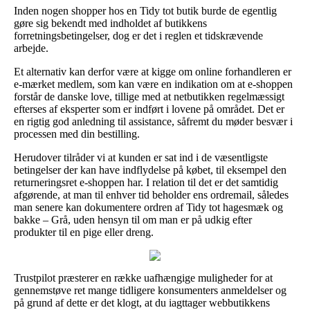
Inden nogen shopper hos en Tidy tot butik burde de egentlig
gøre sig bekendt med indholdet af butikkens
forretningsbetingelser, dog er det i reglen et tidskrævende
arbejde.
Et alternativ kan derfor være at kigge om online forhandleren er
e-mærket medlem, som kan være en indikation om at e-shoppen
forstår de danske love, tillige med at netbutikken regelmæssigt
efterses af eksperter som er indført i lovene på området. Det er
en rigtig god anledning til assistance, såfremt du møder besvær i
processen med din bestilling.
Herudover tilråder vi at kunden er sat ind i de væsentligste
betingelser der kan have indflydelse på købet, til eksempel den
returneringsret e-shoppen har. I relation til det er det samtidig
afgørende, at man til enhver tid beholder ens ordremail, således
man senere kan dokumentere ordren af Tidy tot hagesmæk og
bakke – Grå, uden hensyn til om man er på udkig efter
produkter til en pige eller dreng.
Trustpilot præsterer en række uafhængige muligheder for at
gennemstøve ret mange tidligere konsumenters anmeldelser og
på grund af dette er det klogt, at du iagttager webbutikkens