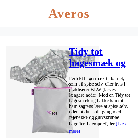
Averos
Tidy tot
hagesmæk og
bakke – Grå
Perfekt hagesmæk til barnet,
som vil spise selv, eller hvis I
praktiserer BLW (læs evt.
længere nede). Med en Tidy tot
hagesmæk og bakke kan dit
barn sagtens lære at spise selv,
uden at du skal i gang med
fejebakke og gulvskrubbe
bagefter. Ulemper:ï¸ Jer
(Læs
mere)