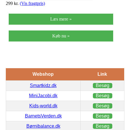
299
kr.
(Vis fragtpris)
Læs mere »
Køb nu »
Webshop
Link
Smartkidz.dk
Besøg
MiniJacobi.dk
Besøg
Kids-world.dk
Besøg
BarnetsVerden.dk
Besøg
Børnibalance.dk
Besøg