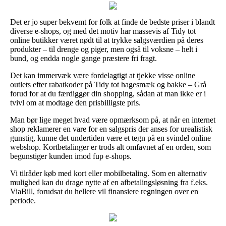
Det er jo super bekvemt for folk at finde de bedste priser i blandt
diverse e-shops, og med det motiv har massevis af Tidy tot
online butikker været nødt til at trykke salgsværdien på deres
produkter – til drenge og piger, men også til voksne – helt i
bund, og endda nogle gange præstere fri fragt.
Det kan immervæk være fordelagtigt at tjekke visse online
outlets efter rabatkoder på Tidy tot hagesmæk og bakke – Grå
forud for at du færdiggør din shopping, sådan at man ikke er i
tvivl om at modtage den prisbilligste pris.
Man bør lige meget hvad være opmærksom på, at når en internet
shop reklamerer en vare for en salgspris der anses for urealistisk
gunstig, kunne det undertiden være et tegn på en svindel online
webshop. Kortbetalinger er trods alt omfavnet af en orden, som
begunstiger kunden imod fup e-shops.
Vi tilråder køb med kort eller mobilbetaling. Som en alternativ
mulighed kan du drage nytte af en afbetalingsløsning fra f.eks.
ViaBill, forudsat du hellere vil finansiere regningen over en
periode.