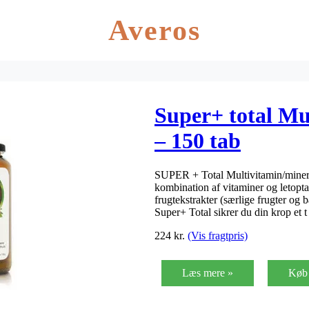
Averos
Super+ total Mu
– 150 tab
SUPER + Total Multivitamin/mineral
kombination af vitaminer og letopta
frugtekstrakter (særlige frugter og
Super+ Total sikrer du din krop et 
224
kr.
(Vis fragtpris)
Læs mere »
Køb 