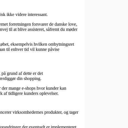
sk ikke videre interessant.
ernet forretningen forsvarer de danske love,
ej til at blive assisteret, såfremt du møder
købet, eksempelvis hvilken ombytningsret
an til enhver tid vil kunne påvise
 på grund af dette er det
 færdiggør din shopping.
 er der mange e-shops hvor kunder kan
 af tidligere kunders oplevelser.
oncerer virksomhedernes produkter, og tager
orandringer der eventuelt er implementeret