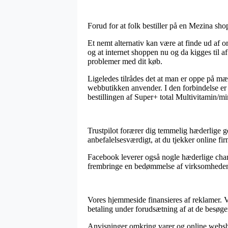
Forud for at folk bestiller på en Mezina sho
Et nemt alternativ kan være at finde ud af o
og at internet shoppen nu og da kigges til a
problemer med dit køb.
Ligeledes tilrådes det at man er oppe på m
webbutikken anvender. I den forbindelse er d
bestillingen af Super+ total Multivitamin/mi
Trustpilot forærer dig temmelig hæderlige gen
anbefalelsesværdigt, at du tjekker online f
Facebook leverer også nogle hæderlige chanc
frembringe en bedømmelse af virksomhedens s
Vores hjemmeside finansieres af reklamer. V
betaling under forudsætning af at de besøge
Anvisninger omkring varer og online websho