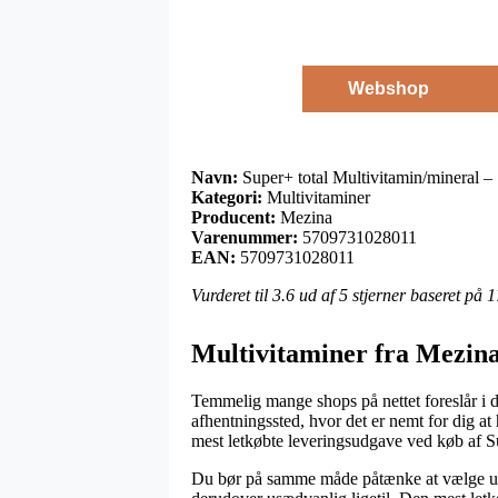
Webshop
Navn:
Super+ total Multivitamin/mineral –
Kategori:
Multivitaminer
Producent:
Mezina
Varenummer:
5709731028011
EAN:
5709731028011
Vurderet til
3.6
ud af 5 stjerner baseret på
1
Multivitaminer fra Mezin
Temmelig mange shops på nettet foreslår i d
afhentningssted, hvor det er nemt for dig at
mest letkøbte leveringsudgave ved køb af Su
Du bør på samme måde påtænke at vælge udbri