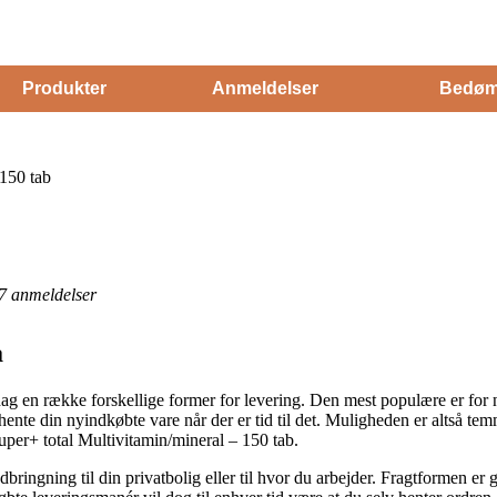
Produkter
Anmeldelser
Bedøm
 150 tab
7
anmeldelser
a
ag en række forskellige former for levering. Den mest populære er for næ
 hente din nyindkøbte vare når der er tid til det. Muligheden er altså te
per+ total Multivitamin/mineral – 150 tab.
ngning til din privatbolig eller til hvor du arbejder. Fragtformen er 