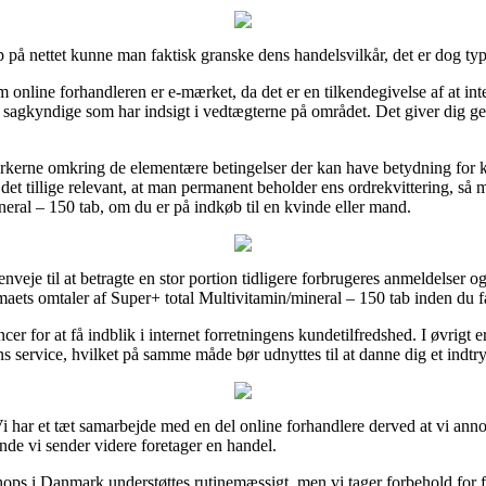
p på nettet kunne man faktisk granske dens handelsvilkår, det er dog typi
m online forhandleren er e-mærket, da det er en tilkendegivelse af at int
f sagkyndige som har indsigt i vedtægterne på området. Det giver dig genv
ærkerne omkring de elementære betingelser der kan have betydning for 
et tillige relevant, at man permanent beholder ens ordrekvittering, så m
neral – 150 tab, om du er på indkøb til en kvinde eller mand.
veje til at betragte en stor portion tidligere forbrugeres anmeldelser og
irmaets omtaler af Super+ total Multivitamin/mineral – 150 tab inden du
er for at få indblik i internet forretningens kundetilfredshed. I øvrigt
ervice, hvilket på samme måde bør udnyttes til at danne dig et indtryk
i har et tæt samarbejde med en del online forhandlere derved at vi ann
nde vi sender videre foretager en handel.
ps i Danmark understøttes rutinemæssigt, men vi tager forbehold for f