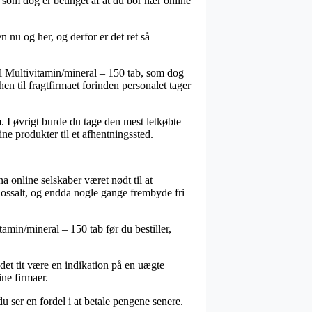
 som dog er betinget af at du bor nær online
 nu og her, og derfor er det ret så
l Multivitamin/mineral – 150 tab, som dog
hen til fragtfirmaet forinden personalet tager
m. I øvrigt burde du tage den mest letkøbte
e produkter til et afhentningssted.
na online selskaber været nødt til at
olossalt, og endda nogle gange frembyde fri
tamin/mineral – 150 tab før du bestiller,
 det tit være en indikation på en uægte
ine firmaer.
u ser en fordel i at betale pengene senere.