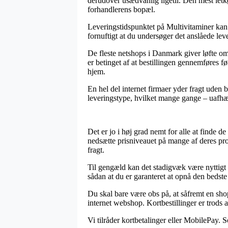
derudover usædvanlig ligetil. Den mest letkø
forhandlerens bopæl.
Leveringstidspunktet på Multivitaminer kan i
fornuftigt at du undersøger det anslåede lev
De fleste netshops i Danmark giver løfte o
er betinget af at bestillingen gennemføres fø
hjem.
En hel del internet firmaer yder fragt uden 
leveringstype, hvilket mange gange – uafhæn
Det er jo i høj grad nemt for alle at finde d
nedsætte prisniveauet på mange af deres pro
fragt.
Til gengæld kan det stadigvæk være nyttigt a
sådan at du er garanteret at opnå den bedste 
Du skal bare være obs på, at såfremt en shop
internet webshop. Kortbestillinger er trods 
Vi tilråder kortbetalinger eller MobilePay. S