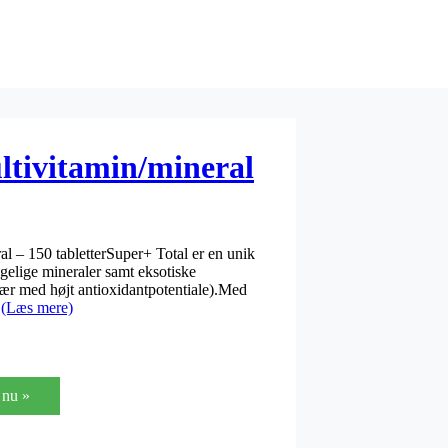
ltivitamin/mineral
 – 150 tabletterSuper+ Total er en unik
gelige mineraler samt eksotiske
 bær med højt antioxidantpotentiale).Med
t
(Læs mere)
nu »