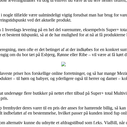
bte leveringsmanér vil dog til enhver tid være at du selv henter ordren,
 nogle tilfælde være ualmindeligt vigtig forudsat man har brug for varen
eringstidspunkt ved det aktuelle produkt.
m 1 hverdags levering på en hel del varenumre, eksempelvis Super+ tota
r et bestemt tidspunkt, så at de har mulighed for at nå at få produkterne 
beregning, men ofte er det betinget af at der indkøbes for en konkret su
gig om du bor tæt på Esbjerg, Rønne eller Ribe – vil være at få kørt din
e laveste priser hos forskellige online forretninger, og så har mange Mezi
dukter – til børn og babyer, og yderligere også til herrer og damer – k
t undersøge flere butikker på nettet efter tilbud på Super+ total Multivi
pris.
 frembyder deres varer til en pris der anses for hamrende billig, så kan
alt indbefattet af en bestemmelse, hvilket passer på kunden imod fup onl
om alternativ kunne du udnytte et afdragstilbud som f.eks. ViaBill, når d