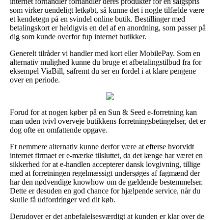
internet forhandler forhandler deres produkter for en salgspris
som virker uendeligt letkøbt, så kunne det i nogle tilfælde være
et kendetegn på en svindel online butik. Bestillinger med
betalingskort er heldigvis en del af en anordning, som passer på
dig som kunde overfor fup internet butikker.
Generelt tilråder vi handler med kort eller MobilePay. Som en
alternativ mulighed kunne du bruge et afbetalingstilbud fra for
eksempel ViaBill, såfremt du ser en fordel i at klare pengene
over en periode.
Forud for at nogen køber på en Sun & Seed e-forretning kan
man uden tvivl overveje butikkens forretningsbetingelser, det er
dog ofte en omfattende opgave.
Et nemmere alternativ kunne derfor være at efterse hvorvidt
internet firmaet er e-mærke tilsluttet, da det længe har været en
sikkerhed for at e-handlen accepterer dansk lovgivning, tillige
med at forretningen regelmæssigt undersøges af fagmænd der
har den nødvendige knowhow om de gældende bestemmelser.
Dette er desuden en god chance for hjælpende service, når du
skulle få udfordringer ved dit køb.
Derudover er det anbefalelsesværdigt at kunden er klar over de