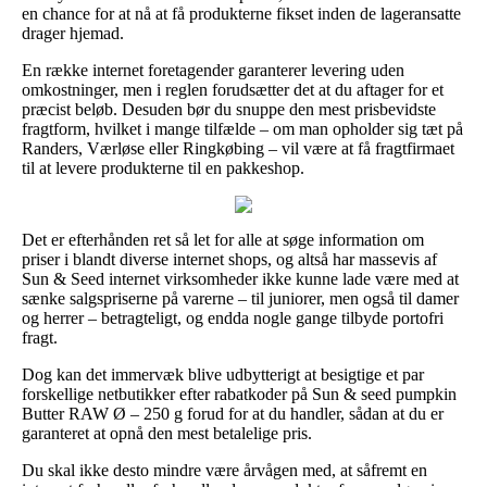
en chance for at nå at få produkterne fikset inden de lageransatte
drager hjemad.
En række internet foretagender garanterer levering uden
omkostninger, men i reglen forudsætter det at du aftager for et
præcist beløb. Desuden bør du snuppe den mest prisbevidste
fragtform, hvilket i mange tilfælde – om man opholder sig tæt på
Randers, Værløse eller Ringkøbing – vil være at få fragtfirmaet
til at levere produkterne til en pakkeshop.
Det er efterhånden ret så let for alle at søge information om
priser i blandt diverse internet shops, og altså har massevis af
Sun & Seed internet virksomheder ikke kunne lade være med at
sænke salgspriserne på varerne – til juniorer, men også til damer
og herrer – betragteligt, og endda nogle gange tilbyde portofri
fragt.
Dog kan det immervæk blive udbytterigt at besigtige et par
forskellige netbutikker efter rabatkoder på Sun & seed pumpkin
Butter RAW Ø – 250 g forud for at du handler, sådan at du er
garanteret at opnå den mest betalelige pris.
Du skal ikke desto mindre være årvågen med, at såfremt en