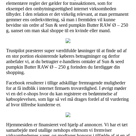
elementære regler der gælder for transaktionen, som for
eksempel den ombytningsrettighed internet virksomheden
tilbyder. I den relation er det virkelig relevant, at man permanent
gemmer ens ordrekvittering, så man i fremtiden vil kunne
bevidne sin ordre af Sun & seed pumpkin Butter RAW Ø – 250
g, uanset om man skal shoppe til en kvinde eller mand.
Trustpilot præsterer super værdifulde løsninger til at finde ud af
en stor portion eksisterende køberes betragtninger og derfor
anbefaler vi, at du betragter e-handlens omtaler af Sun & seed
pumpkin Butter RAW Ø – 250 g forinden du færdiggør din
shopping.
Facebook resulterer i tillige adskillige fremragende muligheder
for at få indblik i internet firmaets troværdighed. I øvrigt møder
vi en del e-shops hvor du kan registrere en bedømmelse af
købsoplevelsen, som lige så vel må drages fordel af til vurdering
af hvor tilfredse kunderne er.
Hjemmesiden er finansieret ved hjælp af annoncer. Vi har et tæt
samarbejde med utallige netshops eftersom vi fremviser
virksomhedernes varer, og modtager honorar i tilfælde af at en af