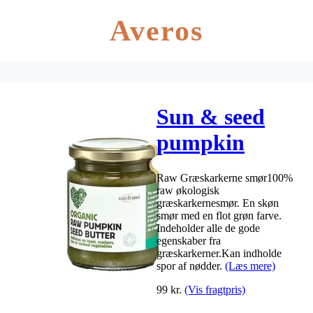
Averos
Sun & seed
pumpkin
Butter RAW Ø
Raw Græskarkerne smør100%
– 250 g
raw økologisk
græskarkernesmør. En skøn
smør med en flot grøn farve.
Indeholder alle de gode
egenskaber fra
græskarkerner.Kan indholde
spor af nødder.
(Læs mere)
99
kr.
(Vis fragtpris)