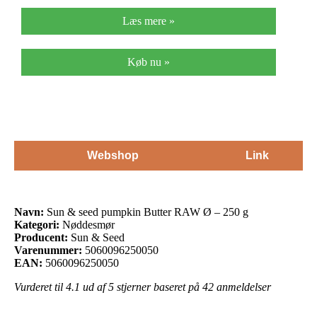
Læs mere »
Køb nu »
Webshop
Link
Navn:
Sun & seed pumpkin Butter RAW Ø – 250 g
Kategori:
Nøddesmør
Producent:
Sun & Seed
Varenummer:
5060096250050
EAN:
5060096250050
Vurderet til
4.1
ud af 5 stjerner baseret på
42
anmeldelser