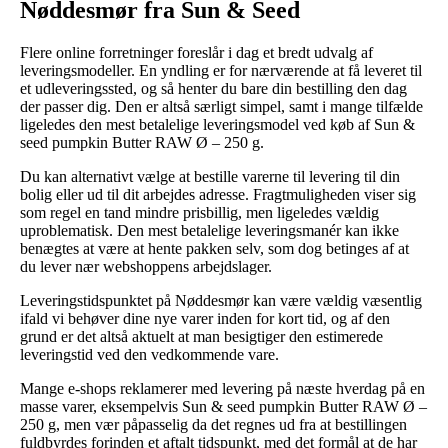
Nøddesmør fra Sun & Seed
Flere online forretninger foreslår i dag et bredt udvalg af
leveringsmodeller. En yndling er for nærværende at få leveret til
et udleveringssted, og så henter du bare din bestilling den dag
der passer dig. Den er altså særligt simpel, samt i mange tilfælde
ligeledes den mest betalelige leveringsmodel ved køb af Sun &
seed pumpkin Butter RAW Ø – 250 g.
Du kan alternativt vælge at bestille varerne til levering til din
bolig eller ud til dit arbejdes adresse. Fragtmuligheden viser sig
som regel en tand mindre prisbillig, men ligeledes vældig
uproblematisk. Den mest betalelige leveringsmanér kan ikke
benægtes at være at hente pakken selv, som dog betinges af at
du lever nær webshoppens arbejdslager.
Leveringstidspunktet på Nøddesmør kan være vældig væsentlig
ifald vi behøver dine nye varer inden for kort tid, og af den
grund er det altså aktuelt at man besigtiger den estimerede
leveringstid ved den vedkommende vare.
Mange e-shops reklamerer med levering på næste hverdag på en
masse varer, eksempelvis Sun & seed pumpkin Butter RAW Ø –
250 g, men vær påpasselig da det regnes ud fra at bestillingen
fuldbyrdes forinden et aftalt tidspunkt, med det formål at de har