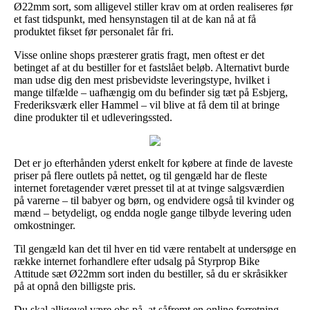
Ø22mm sort, som alligevel stiller krav om at orden realiseres før
et fast tidspunkt, med hensynstagen til at de kan nå at få
produktet fikset før personalet får fri.
Visse online shops præsterer gratis fragt, men oftest er det
betinget af at du bestiller for et fastslået beløb. Alternativt burde
man udse dig den mest prisbevidste leveringstype, hvilket i
mange tilfælde – uafhængig om du befinder sig tæt på Esbjerg,
Frederiksværk eller Hammel – vil blive at få dem til at bringe
dine produkter til et udleveringssted.
Det er jo efterhånden yderst enkelt for købere at finde de laveste
priser på flere outlets på nettet, og til gengæld har de fleste
internet foretagender været presset til at at tvinge salgsværdien
på varerne – til babyer og børn, og endvidere også til kvinder og
mænd – betydeligt, og endda nogle gange tilbyde levering uden
omkostninger.
Til gengæld kan det til hver en tid være rentabelt at undersøge en
række internet forhandlere efter udsalg på Styrprop Bike
Attitude sæt Ø22mm sort inden du bestiller, så du er skråsikker
på at opnå den billigste pris.
Du skal alligevel være obs på, at såfremt en online forretning