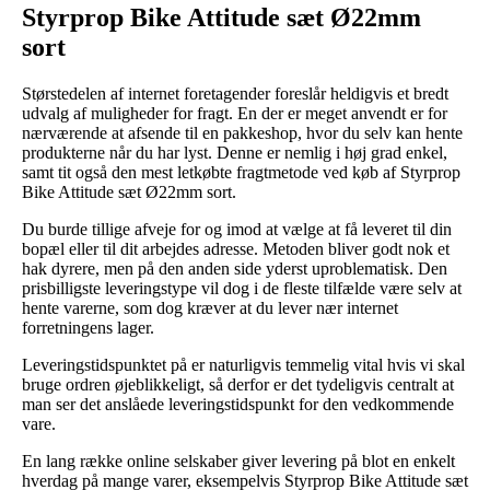
Styrprop Bike Attitude sæt Ø22mm
sort
Størstedelen af internet foretagender foreslår heldigvis et bredt
udvalg af muligheder for fragt. En der er meget anvendt er for
nærværende at afsende til en pakkeshop, hvor du selv kan hente
produkterne når du har lyst. Denne er nemlig i høj grad enkel,
samt tit også den mest letkøbte fragtmetode ved køb af Styrprop
Bike Attitude sæt Ø22mm sort.
Du burde tillige afveje for og imod at vælge at få leveret til din
bopæl eller til dit arbejdes adresse. Metoden bliver godt nok et
hak dyrere, men på den anden side yderst uproblematisk. Den
prisbilligste leveringstype vil dog i de fleste tilfælde være selv at
hente varerne, som dog kræver at du lever nær internet
forretningens lager.
Leveringstidspunktet på er naturligvis temmelig vital hvis vi skal
bruge ordren øjeblikkeligt, så derfor er det tydeligvis centralt at
man ser det anslåede leveringstidspunkt for den vedkommende
vare.
En lang række online selskaber giver levering på blot en enkelt
hverdag på mange varer, eksempelvis Styrprop Bike Attitude sæt