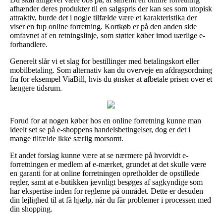
afhænder deres produkter til en salgspris der kan ses som utopisk
attraktiv, burde det i nogle tilfælde være et karakteristika der
viser en fup online forretning. Kortkøb er på den anden side
omfavnet af en retningslinje, som støtter køber imod uærlige e-
forhandlere.
Generelt slår vi et slag for bestillinger med betalingskort eller
mobilbetaling. Som alternativ kan du overveje en afdragsordning
fra for eksempel ViaBill, hvis du ønsker at afbetale prisen over et
længere tidsrum.
Forud for at nogen køber hos en online forretning kunne man
ideelt set se på e-shoppens handelsbetingelser, dog er det i
mange tilfælde ikke særlig morsomt.
Et andet forslag kunne være at se nærmere på hvorvidt e-
forretningen er medlem af e-mærket, grundet at det skulle være
en garanti for at online forretningen opretholder de opstillede
regler, samt at e-butikken jævnligt besøges af sagkyndige som
har ekspertise inden for reglerne på området. Dette er desuden
din lejlighed til at få hjælp, når du får problemer i processen med
din shopping.