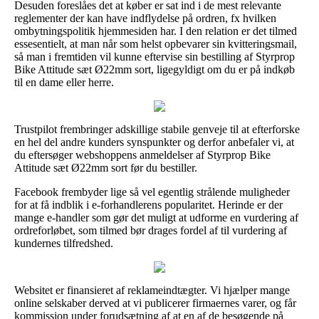
Desuden foreslåes det at køber er sat ind i de mest relevante
reglementer der kan have indflydelse på ordren, fx hvilken
ombytningspolitik hjemmesiden har. I den relation er det tilmed
essesentielt, at man når som helst opbevarer sin kvitteringsmail,
så man i fremtiden vil kunne eftervise sin bestilling af Styrprop
Bike Attitude sæt Ø22mm sort, ligegyldigt om du er på indkøb
til en dame eller herre.
Trustpilot frembringer adskillige stabile genveje til at efterforske
en hel del andre kunders synspunkter og derfor anbefaler vi, at
du eftersøger webshoppens anmeldelser af Styrprop Bike
Attitude sæt Ø22mm sort før du bestiller.
Facebook frembyder lige så vel egentlig strålende muligheder
for at få indblik i e-forhandlerens popularitet. Herinde er der
mange e-handler som gør det muligt at udforme en vurdering af
ordreforløbet, som tilmed bør drages fordel af til vurdering af
kundernes tilfredshed.
Websitet er finansieret af reklameindtægter. Vi hjælper mange
online selskaber derved at vi publicerer firmaernes varer, og får
kommission under forudsætning af at en af de besøgende på