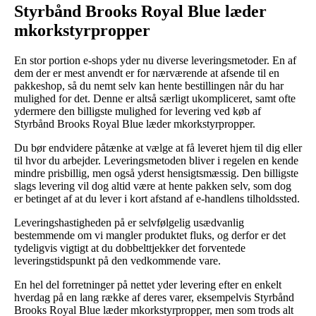
Styrbånd Brooks Royal Blue læder
mkorkstyrpropper
En stor portion e-shops yder nu diverse leveringsmetoder. En af
dem der er mest anvendt er for nærværende at afsende til en
pakkeshop, så du nemt selv kan hente bestillingen når du har
mulighed for det. Denne er altså særligt ukompliceret, samt ofte
ydermere den billigste mulighed for levering ved køb af
Styrbånd Brooks Royal Blue læder mkorkstyrpropper.
Du bør endvidere påtænke at vælge at få leveret hjem til dig eller
til hvor du arbejder. Leveringsmetoden bliver i regelen en kende
mindre prisbillig, men også yderst hensigtsmæssig. Den billigste
slags levering vil dog altid være at hente pakken selv, som dog
er betinget af at du lever i kort afstand af e-handlens tilholdssted.
Leveringshastigheden på er selvfølgelig usædvanlig
bestemmende om vi mangler produktet fluks, og derfor er det
tydeligvis vigtigt at du dobbelttjekker det forventede
leveringstidspunkt på den vedkommende vare.
En hel del forretninger på nettet yder levering efter en enkelt
hverdag på en lang række af deres varer, eksempelvis Styrbånd
Brooks Royal Blue læder mkorkstyrpropper, men som trods alt