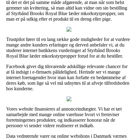
til det er det på samme måde afgørende, at man når som helst
gemmer sin kvittering, så man altid kan vidne om sin bestilling
af Styrbånd Brooks Royal Blue læder mkorkstyrpropper, om
man er på udkig efter et produkt til en dreng eller pige.
Trustpilot fører til en lang række gode muligheder for at vurdere
mange andre kunders erfaringer og derved anbefaler vi, at du
studerer internet butikkens vurderinger af Styrbånd Brooks
Royal Blue læder mkorkstyrpropper forud for at du bestiller.
Facebook giver dig tilsvarende adskillige relevante chancer for
at få indsigt i e-firmaets pålidelighed. Herinde ser vi mange
internet foretagender hvor man kan forfatte en bedømmelse af
deres køb, som lige så vel må udnyttes til at afveje tilfredsheden
hos kunderne.
Vores website finansieres af annonceindtægter. Vi har et tæt
samarbejde med mange online varehuse hvori vi fremviser
forretningernes produkter, og indkasserer honorar når de
personer vi sender videre realiserer et indkøb.
Data vedrørende varer og online webshops i Danmark værnes