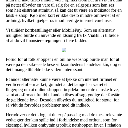
på nettet tilbyder en vare til salg for en salgspris som kan ses
som helt ekstremt attraktiv, så kan det tit være en indikator for en
falsk e-shop. Køb med kort er ikke desto mindre omfavnet af en
ordning, hvilket hjælper os imod uærlige internet varehuse.
Vi tilråder kortbestillinger eller MobilePay. Som en alternativ
mulighed burde du anvende en løsning fra fx ViaBill, i tilfælde
af at du vil finansiere regningen i flere bidder.
Forud for at folk shopper i en online webshop burde man for at
være på den sikre side bese virksomhedens handelsvilkår, dog er
det i mange tilfælde ikke videre interessant.
Et andet alternativ kunne være at tjekke om internet firmaet er
verificeret af e-mærket, grundet at det længe har været et
fingerpeg om at online shoppen imødekommer de danske love,
samt at e-firmaet fra tid til anden tilses af sagkyndige der forstår
de gældende love. Desuden tilbydes du mulighed for støtte, for
så vidt du forvoldes problemer med dit indkøb.
Herudover er det klogt at du er påpasselig med de mest relevante
vedtægter der kan spille ind i forbindelse med ordren, som for
eksempel hvilken ombytningspolitik netshoppen lover. I relation