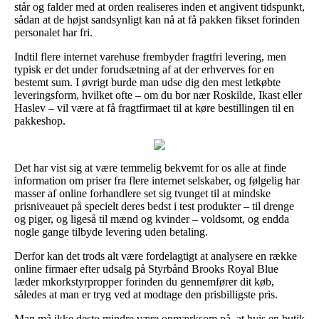
står og falder med at orden realiseres inden et angivent tidspunkt,
sådan at de højst sandsynligt kan nå at få pakken fikset forinden
personalet har fri.
Indtil flere internet varehuse frembyder fragtfri levering, men
typisk er det under forudsætning af at der erhverves for en
bestemt sum. I øvrigt burde man udse dig den mest letkøbte
leveringsform, hvilket ofte – om du bor nær Roskilde, Ikast eller
Haslev – vil være at få fragtfirmaet til at køre bestillingen til en
pakkeshop.
Det har vist sig at være temmelig bekvemt for os alle at finde
information om priser fra flere internet selskaber, og følgelig har
masser af online forhandlere set sig tvunget til at mindske
prisniveauet på specielt deres bedst i test produkter – til drenge
og piger, og ligeså til mænd og kvinder – voldsomt, og endda
nogle gange tilbyde levering uden betaling.
Derfor kan det trods alt være fordelagtigt at analysere en række
online firmaer efter udsalg på Styrbånd Brooks Royal Blue
læder mkorkstyrpropper forinden du gennemfører dit køb,
således at man er tryg ved at modtage den prisbilligste pris.
Man må ikke desto mindre være opmærksom på, at hvis en butik