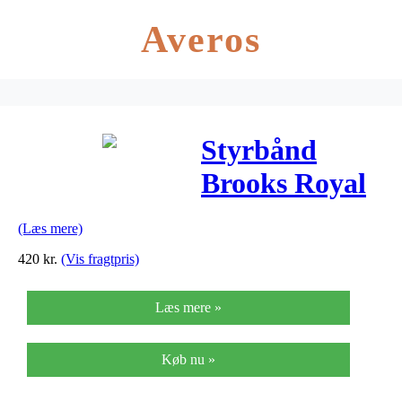
Averos
Styrbånd
Brooks Royal
Blue læder
(Læs mere)
mkorkstyrprop
420
kr.
(Vis fragtpris)
Læs mere »
Køb nu »