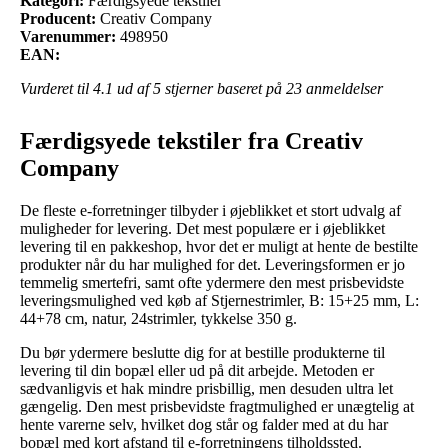
Kategori:
Færdigsyede tekstiler
Producent:
Creativ Company
Varenummer:
498950
EAN:
Vurderet til
4.1
ud af 5 stjerner baseret på
23
anmeldelser
Færdigsyede tekstiler fra Creativ
Company
De fleste e-forretninger tilbyder i øjeblikket et stort udvalg af
muligheder for levering. Det mest populære er i øjeblikket
levering til en pakkeshop, hvor det er muligt at hente de bestilte
produkter når du har mulighed for det. Leveringsformen er jo
temmelig smertefri, samt ofte ydermere den mest prisbevidste
leveringsmulighed ved køb af Stjernestrimler, B: 15+25 mm, L:
44+78 cm, natur, 24strimler, tykkelse 350 g.
Du bør ydermere beslutte dig for at bestille produkterne til
levering til din bopæl eller ud på dit arbejde. Metoden er
sædvanligvis et hak mindre prisbillig, men desuden ultra let
gængelig. Den mest prisbevidste fragtmulighed er unægtelig at
hente varerne selv, hvilket dog står og falder med at du har
bopæl med kort afstand til e-forretningens tilholdssted.