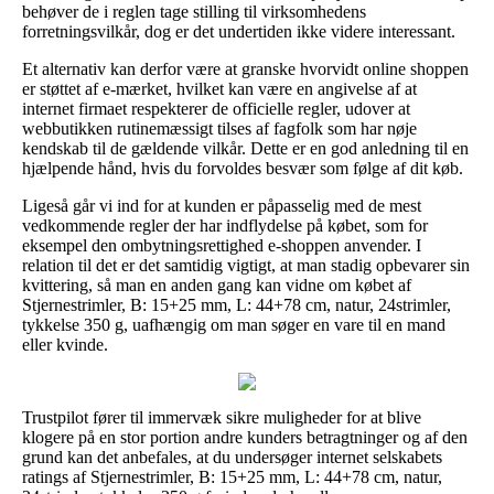
behøver de i reglen tage stilling til virksomhedens
forretningsvilkår, dog er det undertiden ikke videre interessant.
Et alternativ kan derfor være at granske hvorvidt online shoppen
er støttet af e-mærket, hvilket kan være en angivelse af at
internet firmaet respekterer de officielle regler, udover at
webbutikken rutinemæssigt tilses af fagfolk som har nøje
kendskab til de gældende vilkår. Dette er en god anledning til en
hjælpende hånd, hvis du forvoldes besvær som følge af dit køb.
Ligeså går vi ind for at kunden er påpasselig med de mest
vedkommende regler der har indflydelse på købet, som for
eksempel den ombytningsrettighed e-shoppen anvender. I
relation til det er det samtidig vigtigt, at man stadig opbevarer sin
kvittering, så man en anden gang kan vidne om købet af
Stjernestrimler, B: 15+25 mm, L: 44+78 cm, natur, 24strimler,
tykkelse 350 g, uafhængig om man søger en vare til en mand
eller kvinde.
Trustpilot fører til immervæk sikre muligheder for at blive
klogere på en stor portion andre kunders betragtninger og af den
grund kan det anbefales, at du undersøger internet selskabets
ratings af Stjernestrimler, B: 15+25 mm, L: 44+78 cm, natur,