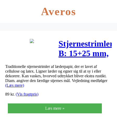
Averos
Stjernestrimler,
B: 15+25 mm,
L: 44+78 cm,
Traditionelle stjernestrimler af læderpapir, der er lavet af
natur,
cellulose og latex. Ligner læder og egner sig til at sy i eller
dekorere. Kan vaskes, hvorved udtrykket bliver ekstra rustikt.
24strimler,
Diam. angiver den færdige stjernes mål. Vejledning medfølger
(Læs mere)
tykkelse 350 g
89
kr.
(Vis fragtpris)
Læs mere »