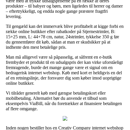
være med at trykke udsalgspriserne på en række af deres
produkter – til babyer og børn, men ligeledes til herrer og damer
– eftertrykkeligt, og endda nogle gange præstere fragtfri
levering.
Til gengæld kan det immervæk blive profitabelt at kigge forbi en
række online butikker efter rabatkoder på Stjernestrimler, B:
15+25 mm, L: 44+78 cm, natur, 24strimler, tykkelse 350 g før
du gennemfører dit køb, sådan at man er skudsikker på at
indhente den mest betalelige pris.
Man må alligevel være så påpasselig, at såfremt en e-butik
frembyder et produkt til en udsalgspris der kan virke uforståeligt
fremragende, burde det mange gange være et signal om en
bedragerisk internet webshop. Køb med kort er heldigvis en del
af en retningslinje, der forsvarer dig som køber imod uoprigtige
online butikker.
Vi tilråder generelt køb med gængse betalingskort eller
mobilbetaling. Alternativt bør du anvende et tilbud som
eksempelvis ViaBill, når du foretrækker at finansiere betalingen
af flere omgange.
Inden nogen bestiller hos en Creativ Company internet webshop