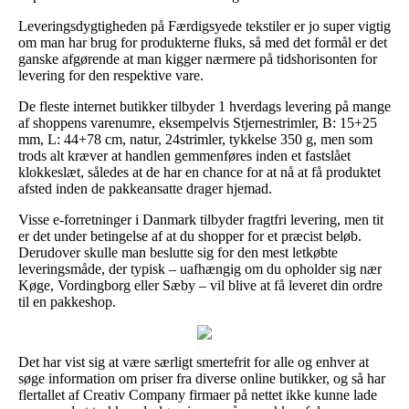
Leveringsdygtigheden på Færdigsyede tekstiler er jo super vigtig
om man har brug for produkterne fluks, så med det formål er det
ganske afgørende at man kigger nærmere på tidshorisonten for
levering for den respektive vare.
De fleste internet butikker tilbyder 1 hverdags levering på mange
af shoppens varenumre, eksempelvis Stjernestrimler, B: 15+25
mm, L: 44+78 cm, natur, 24strimler, tykkelse 350 g, men som
trods alt kræver at handlen gemmenføres inden et fastslået
klokkeslæt, således at de har en chance for at nå at få produktet
afsted inden de pakkeansatte drager hjemad.
Visse e-forretninger i Danmark tilbyder fragtfri levering, men tit
er det under betingelse af at du shopper for et præcist beløb.
Derudover skulle man beslutte sig for den mest letkøbte
leveringsmåde, der typisk – uafhængig om du opholder sig nær
Køge, Vordingborg eller Sæby – vil blive at få leveret din ordre
til en pakkeshop.
Det har vist sig at være særligt smertefrit for alle og enhver at
søge information om priser fra diverse online butikker, og så har
flertallet af Creativ Company firmaer på nettet ikke kunne lade