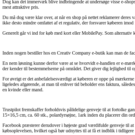
Dog kan det immervæk blive indbringende at undersøge visse e-shops ef
mest attraktive pris.
Du må dog være klar over, at når en shop på nettet reklamerer deres va
ikke desto mindre omfattet af et regulativ, der forsvarer køberen imod 
Generelt går vi ind for køb med kort eller MobilePay. Som alternativ k
Inden nogen bestiller hos en Creativ Company e-butik kan man de fact
En nem løsning kunne derfor være at se hvorvidt e-handlen er e-mærket
der kender til bestemmelserne på området. Det giver dig lejlighed til
For øvrigt er det anbefalelsesværdigt at køberen er oppe på mærkerne
ligeledes afgørende, at man til enhver tid beholder ens faktura, såled
en kvinde eller mand.
Trustpilot fremskaffer forholdsvis pålidelige genveje til at fortolke
15×16,5 cm, ca. 60 stk., polardyrsøjne, 1ark inden du placerer din ord
Facebook præsterer derudover i højeste grad værdifulde genveje til at
købsoplevelsen, hvilket også bør udnyttes til at få et indblik i tidliger