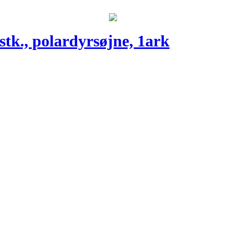
 stk., polardyrsøjne, 1ark