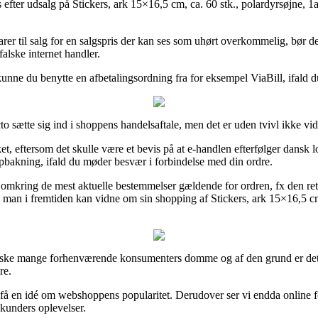
ter udsalg på Stickers, ark 15×16,5 cm, ca. 60 stk., polardyrsøjne, 1a
rer til salg for en salgspris der kan ses som uhørt overkommelig, bør det
falske internet handler.
unne du benytte en afbetalingsordning fra for eksempel ViaBill, ifald du
o sætte sig ind i shoppens handelsaftale, men det er uden tvivl ikke v
, eftersom det skulle være et bevis på at e-handlen efterfølger dansk 
 opbakning, ifald du møder besvær i forbindelse med din ordre.
 omkring de mest aktuelle bestemmelser gældende for ordren, fx den ret
es man i fremtiden kan vidne om sin shopping af Stickers, ark 15×16,5 cm
 ganske mange forhenværende konsumenters domme og af den grund er det e
re.
 få en idé om webshoppens popularitet. Derudover ser vi endda online fo
e kunders oplevelser.