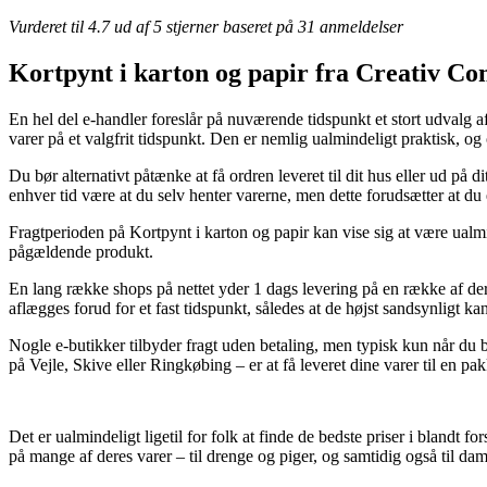
Vurderet til
4.7
ud af 5 stjerner baseret på
31
anmeldelser
Kortpynt i karton og papir fra Creativ C
En hel del e-handler foreslår på nuværende tidspunkt et stort udvalg a
varer på et valgfrit tidspunkt. Den er nemlig ualmindeligt praktisk, og
Du bør alternativt påtænke at få ordren leveret til dit hus eller ud på
enhver tid være at du selv henter varerne, men dette forudsætter at du 
Fragtperioden på Kortpynt i karton og papir kan vise sig at være ualm
pågældende produkt.
En lang række shops på nettet yder 1 dags levering på en række af der
aflægges forud for et fast tidspunkt, således at de højst sandsynligt 
Nogle e-butikker tilbyder fragt uden betaling, men typisk kun når du 
på Vejle, Skive eller Ringkøbing – er at få leveret dine varer til en pa
Det er ualmindeligt ligetil for folk at finde de bedste priser i blandt f
på mange af deres varer – til drenge og piger, og samtidig også til d