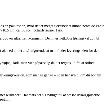
 hos en pakkeshop, hvor det er meget fleksibelt at kunne hente de købte
5×16,5 cm, ca. 60 stk., polardyrsøjne, 1ark.
n derudover ultra fremkommelig. Den mest letkøbte løsning vil dog til
 øjemed er det altså afgørende at man finder leveringstiden for det
yrsøjne, 1ark, men vær påpasselig da det regnes ud fra at ordren
.
ge leveringsversion, som mange gange – uden hensyn til om du bor tæt
ernet selskaber i Danmark set sig tvunget til at presse udsalgspriserne
eregning.