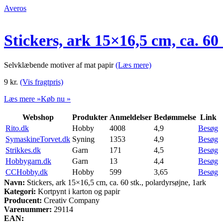
Averos
Stickers, ark 15×16,5 cm, ca. 60
Selvklæbende motiver af mat papir
(Læs mere)
9
kr.
(Vis fragtpris)
Læs mere »
Køb nu »
Webshop
Produkter
Anmeldelser
Bedømmelse
Link
Rito.dk
Hobby
4008
4,9
Besøg
SymaskineTorvet.dk
Syning
1353
4,9
Besøg
Strikkes.dk
Garn
171
4,5
Besøg
Hobbygarn.dk
Garn
13
4,4
Besøg
CCHobby.dk
Hobby
599
3,65
Besøg
Navn:
Stickers, ark 15×16,5 cm, ca. 60 stk., polardyrsøjne, 1ark
Kategori:
Kortpynt i karton og papir
Producent:
Creativ Company
Varenummer:
29114
EAN: