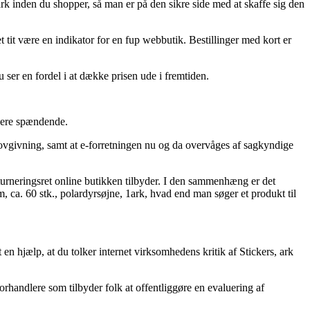
rk inden du shopper, så man er på den sikre side med at skaffe sig den
 tit være en indikator for en fup webbutik. Bestillinger med kort er
 ser en fordel i at dække prisen ude i fremtiden.
idere spændende.
lovgivning, samt at e-forretningen nu og da overvåges af sagkyndige
urneringsret online butikken tilbyder. I den sammenhæng er det
, ca. 60 stk., polardyrsøjne, 1ark, hvad end man søger et produkt til
n hjælp, at du tolker internet virksomhedens kritik af Stickers, ark
rhandlere som tilbyder folk at offentliggøre en evaluering af