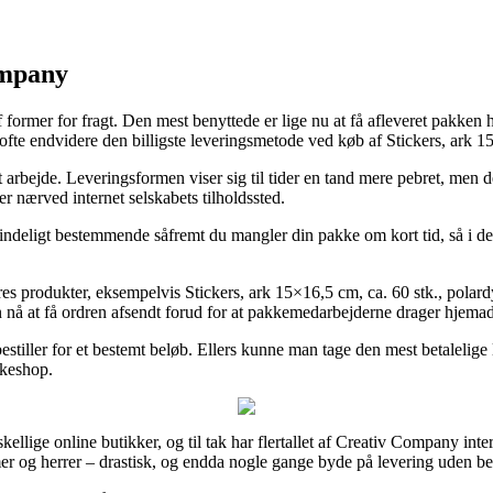
ompany
f former for fragt. Den mest benyttede er lige nu at få afleveret pakken
 ofte endvidere den billigste leveringsmetode ved køb af Stickers, ark 1
 dit arbejde. Leveringsformen viser sig til tider en tand mere pebret, me
er nærved internet selskabets tilholdssted.
indeligt bestemmende såfremt du mangler din pakke om kort tid, så i det
es produkter, eksempelvis Stickers, ark 15×16,5 cm, ca. 60 stk., polard
kan nå at få ordren afsendt forud for at pakkemedarbejderne drager hjemad
bestiller for et bestemt beløb. Ellers kunne man tage den mest betaleli
kkeshop.
orskellige online butikker, og til tak har flertallet af Creativ Company int
amer og herrer – drastisk, og endda nogle gange byde på levering uden b